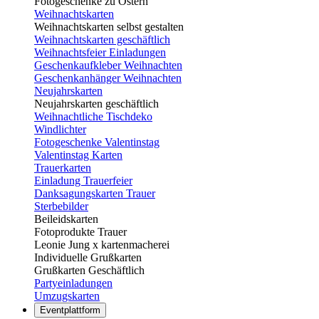
Fotogeschenke zu Ostern
Weihnachtskarten
Weihnachtskarten selbst gestalten
Weihnachtskarten geschäftlich
Weihnachtsfeier Einladungen
Geschenkaufkleber Weihnachten
Geschenkanhänger Weihnachten
Neujahrskarten
Neujahrskarten geschäftlich
Weihnachtliche Tischdeko
Windlichter
Fotogeschenke Valentinstag
Valentinstag Karten
Trauerkarten
Einladung Trauerfeier
Danksagungskarten Trauer
Sterbebilder
Beileidskarten
Fotoprodukte Trauer
Leonie Jung x kartenmacherei
Individuelle Grußkarten
Grußkarten Geschäftlich
Partyeinladungen
Umzugskarten
Eventplattform