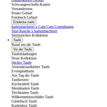
Dankeskarten Geburt
Schwangerschafts-Karten
Versandextras
Poster Geburt
Fotobuch Geburt
Entdecke mehr
kartenmacherei x Cam Cam Copenhagen
Sissi Rasche x kartenmacherei
Sternzeichen Kollektion
Taufe
Rund um die Taufe
Vor der Taufe
Taufeinladungen
Neue Kollektion
Sticker Taufe
Absenderaufkleber Taufe
Eventplattform
Am Tag der Taufe
Taufkerzen
Kirchenheft Taufe
Menükarten Taufe
Tischkarten Taufe
Willkommensschilder Taufe
Gästebuch Taufe
Kartenbox Taufe