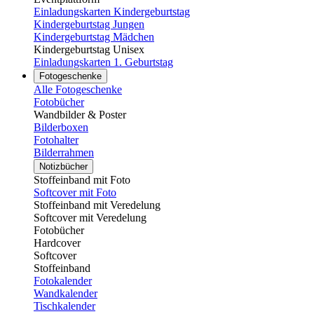
Einladungskarten Kindergeburtstag
Kindergeburtstag Jungen
Kindergeburtstag Mädchen
Kindergeburtstag Unisex
Einladungskarten 1. Geburtstag
Fotogeschenke
Alle Fotogeschenke
Fotobücher
Wandbilder & Poster
Bilderboxen
Fotohalter
Bilderrahmen
Notizbücher
Stoffeinband mit Foto
Softcover mit Foto
Stoffeinband mit Veredelung
Softcover mit Veredelung
Fotobücher
Hardcover
Softcover
Stoffeinband
Fotokalender
Wandkalender
Tischkalender