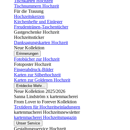
Tischkarten Hochzeit
Tischnummern Hochzeit
Für die Trauung
Hochzeitskerzen
Kirchenhefte und Einleger
Freudentränen-Taschentücher
Gastgeschenke Hochzeit
Hochzeitssticker
Danksagungskarten Hochzeit
Neue Kollektion
Erinnerungen
Fotobücher zur Hochzeit
Fotoposter Hochzeit
Fingerabdruck-Bilder
Karten zur Silberhochzeit
Karten zur Goldenen Hochzeit
Entdecke Mehr...
Neue Kollektion 2025/2026
Sanna Lindström x kartenmacherei
From Lover to Forever Kollektion
Textideen für Hochzeitseinladungen
kartenmacherei Hochzeitsnewsletter
kartenmacherei Hochzeitsmagazin
Unser Service
Gestaltungsservice Hochzeit