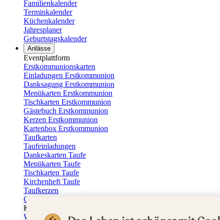
Familienkalender
Terminkalender
Küchenkalender
Jahresplaner
Geburtstagskalender
Anlässe
Eventplattform
Erstkommunionskarten
Einladungen Erstkommunion
Danksagung Erstkommunion
Menükarten Erstkommunion
Tischkarten Erstkommunion
Gästebuch Erstkommunion
Kerzen Erstkommunion
Kartenbox Erstkommunion
Taufkarten
Taufeinladungen
Dankeskarten Taufe
Menükarten Taufe
Tischkarten Taufe
Kirchenheft Taufe
Taufkerzen
Gästebuch Taufe
Kartenbox Taufe
Willkommensschilder Taufe