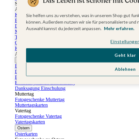
Das Leben ist schöner mit Cook
Sticker Taufe
Absenderaufkleber Taufe
Konfirmationskarten
Sie helfen uns zu verstehen, was in unserem Shop gut funk
Einladungskarten Konfirmation
können. Außerdem nutzen wir sie für personalisierte und 
Danksagung Konfirmation
Auswahl kannst du jederzeit anpassen.
Mehr erfahren.
Menükarten Konfirmation
Tischkarten Konfirmation
Einstellunge
Gästebuch Konfirmation
Kerzen Konfirmation
Aufkleber zum Anlass Ihres Kindes
Geht klar
Firmungskarten
Einladungskarten Firmung
Ablehnen
Dankeskarten Firmung
Einschulungskarten
Einladungskarten Einschulung
Danksagung Einschulung
Muttertag
Fotogeschenke Muttertag
Muttertagskarten
Vatertag
Fotogeschenke Vatertag
Vatertagskarten
Ostern
Osterkarten