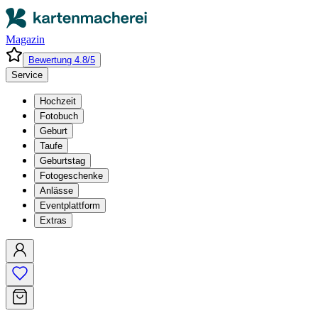
Magazin
Bewertung 4.8/5
Service
Hochzeit
Fotobuch
Geburt
Taufe
Geburtstag
Fotogeschenke
Anlässe
Eventplattform
Extras