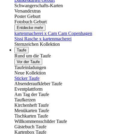
Dankeskarten Geburt
Schwangerschafts-Karten
Versandextras
Poster Geburt
Fotobuch Geburt
Entdecke mehr
kartenmacherei x Cam Cam Copenhagen
Sissi Rasche x kartenmacherei
Sternzeichen Kollektion
Taufe
Rund um die Taufe
Vor der Taufe
Taufeinladungen
Neue Kollektion
Sticker Taufe
Absenderaufkleber Taufe
Eventplattform
Am Tag der Taufe
Taufkerzen
Kirchenheft Taufe
Menükarten Taufe
Tischkarten Taufe
Willkommensschilder Taufe
Gästebuch Taufe
Kartenbox Taufe