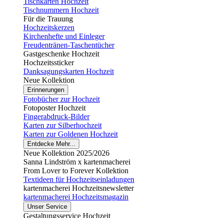
Tischkarten Hochzeit
Tischnummern Hochzeit
Für die Trauung
Hochzeitskerzen
Kirchenhefte und Einleger
Freudentränen-Taschentücher
Gastgeschenke Hochzeit
Hochzeitssticker
Danksagungskarten Hochzeit
Neue Kollektion
Erinnerungen
Fotobücher zur Hochzeit
Fotoposter Hochzeit
Fingerabdruck-Bilder
Karten zur Silberhochzeit
Karten zur Goldenen Hochzeit
Entdecke Mehr...
Neue Kollektion 2025/2026
Sanna Lindström x kartenmacherei
From Lover to Forever Kollektion
Textideen für Hochzeitseinladungen
kartenmacherei Hochzeitsnewsletter
kartenmacherei Hochzeitsmagazin
Unser Service
Gestaltungsservice Hochzeit