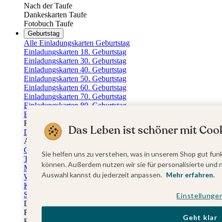
Nach der Taufe
Dankeskarten Taufe
Fotobuch Taufe
Geburtstag
Alle Einladungskarten Geburtstag
Einladungskarten 18. Geburtstag
Einladungskarten 30. Geburtstag
Einladungskarten 40. Geburtstag
Einladungskarten 50. Geburtstag
Einladungskarten 60. Geburtstag
Einladungskarten 70. Geburtstag
Einladungskarten 80. Geburtstag
Einladungskarten 90. Geburtstag
Für jedes Alter
Das Leben ist schöner mit Cook
Doppelgeburtstag Einladungen
Alle Geburtstagsextras
Gästebücher Geburtstag
Sie helfen uns zu verstehen, was in unserem Shop gut funk
Tischkarten Geburtstag
können. Außerdem nutzen wir sie für personalisierte und 
Menükarten Geburtstag
Auswahl kannst du jederzeit anpassen.
Mehr erfahren.
Weinetiketten Geburtstag
Kartenbox Geburtstag
Save the Date Karten
Einstellunge
Dankeskarten Geburtstag
Fotobuch Geburtstag
Geht klar
Eventplattform