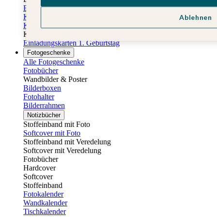
Einladungskarten Kindergeburtstag
Kindergeburtstag Jungen
Ablehnen
Kindergeburtstag Mädchen
Kindergeburtstag Unisex
Einladungskarten 1. Geburtstag
Fotogeschenke
Alle Fotogeschenke
Fotobücher
Wandbilder & Poster
Bilderboxen
Fotohalter
Bilderrahmen
Notizbücher
Stoffeinband mit Foto
Softcover mit Foto
Stoffeinband mit Veredelung
Softcover mit Veredelung
Fotobücher
Hardcover
Softcover
Stoffeinband
Fotokalender
Wandkalender
Tischkalender