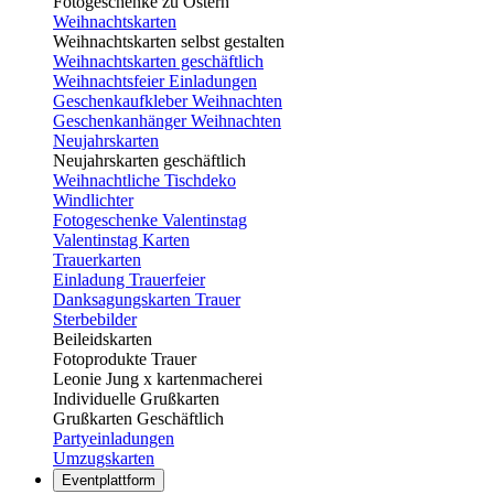
Fotogeschenke zu Ostern
Weihnachtskarten
Weihnachtskarten selbst gestalten
Weihnachtskarten geschäftlich
Weihnachtsfeier Einladungen
Geschenkaufkleber Weihnachten
Geschenkanhänger Weihnachten
Neujahrskarten
Neujahrskarten geschäftlich
Weihnachtliche Tischdeko
Windlichter
Fotogeschenke Valentinstag
Valentinstag Karten
Trauerkarten
Einladung Trauerfeier
Danksagungskarten Trauer
Sterbebilder
Beileidskarten
Fotoprodukte Trauer
Leonie Jung x kartenmacherei
Individuelle Grußkarten
Grußkarten Geschäftlich
Partyeinladungen
Umzugskarten
Eventplattform