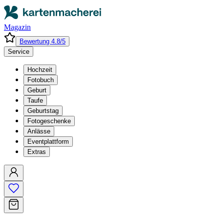
Magazin
Bewertung 4.8/5
Service
Hochzeit
Fotobuch
Geburt
Taufe
Geburtstag
Fotogeschenke
Anlässe
Eventplattform
Extras