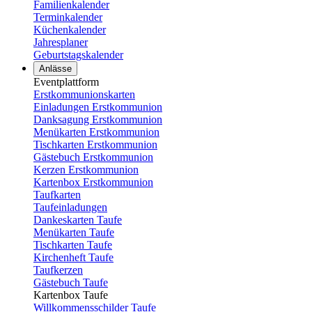
Familienkalender
Terminkalender
Küchenkalender
Jahresplaner
Geburtstagskalender
Anlässe
Eventplattform
Erstkommunionskarten
Einladungen Erstkommunion
Danksagung Erstkommunion
Menükarten Erstkommunion
Tischkarten Erstkommunion
Gästebuch Erstkommunion
Kerzen Erstkommunion
Kartenbox Erstkommunion
Taufkarten
Taufeinladungen
Dankeskarten Taufe
Menükarten Taufe
Tischkarten Taufe
Kirchenheft Taufe
Taufkerzen
Gästebuch Taufe
Kartenbox Taufe
Willkommensschilder Taufe