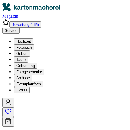
Magazin
Bewertung 4.8/5
Service
Hochzeit
Fotobuch
Geburt
Taufe
Geburtstag
Fotogeschenke
Anlässe
Eventplattform
Extras