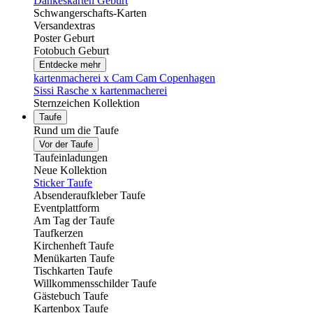
Dankeskarten Geburt
Schwangerschafts-Karten
Versandextras
Poster Geburt
Fotobuch Geburt
Entdecke mehr
kartenmacherei x Cam Cam Copenhagen
Sissi Rasche x kartenmacherei
Sternzeichen Kollektion
Taufe
Rund um die Taufe
Vor der Taufe
Taufeinladungen
Neue Kollektion
Sticker Taufe
Absenderaufkleber Taufe
Eventplattform
Am Tag der Taufe
Taufkerzen
Kirchenheft Taufe
Menükarten Taufe
Tischkarten Taufe
Willkommensschilder Taufe
Gästebuch Taufe
Kartenbox Taufe