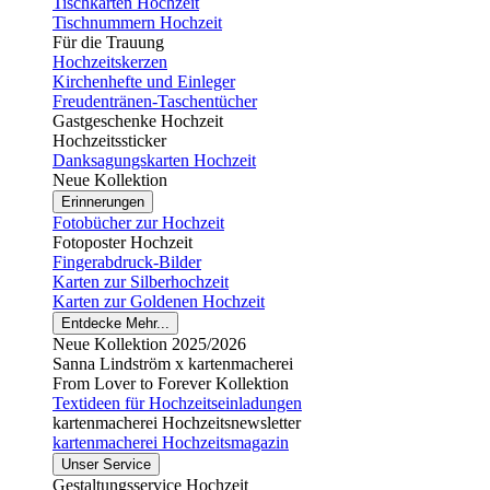
Tischkarten Hochzeit
Tischnummern Hochzeit
Für die Trauung
Hochzeitskerzen
Kirchenhefte und Einleger
Freudentränen-Taschentücher
Gastgeschenke Hochzeit
Hochzeitssticker
Danksagungskarten Hochzeit
Neue Kollektion
Erinnerungen
Fotobücher zur Hochzeit
Fotoposter Hochzeit
Fingerabdruck-Bilder
Karten zur Silberhochzeit
Karten zur Goldenen Hochzeit
Entdecke Mehr...
Neue Kollektion 2025/2026
Sanna Lindström x kartenmacherei
From Lover to Forever Kollektion
Textideen für Hochzeitseinladungen
kartenmacherei Hochzeitsnewsletter
kartenmacherei Hochzeitsmagazin
Unser Service
Gestaltungsservice Hochzeit