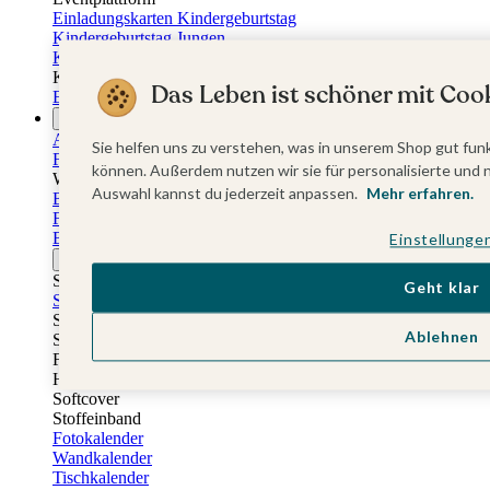
Einladungskarten Kindergeburtstag
Kindergeburtstag Jungen
Kindergeburtstag Mädchen
Kindergeburtstag Unisex
Das Leben ist schöner mit Cook
Einladungskarten 1. Geburtstag
Fotogeschenke
Alle Fotogeschenke
Sie helfen uns zu verstehen, was in unserem Shop gut funk
Fotobücher
können. Außerdem nutzen wir sie für personalisierte und 
Wandbilder & Poster
Auswahl kannst du jederzeit anpassen.
Mehr erfahren.
Bilderboxen
Fotohalter
Bilderrahmen
Einstellunge
Notizbücher
Stoffeinband mit Foto
Geht klar
Softcover mit Foto
Stoffeinband mit Veredelung
Ablehnen
Softcover mit Veredelung
Fotobücher
Hardcover
Softcover
Stoffeinband
Fotokalender
Wandkalender
Tischkalender