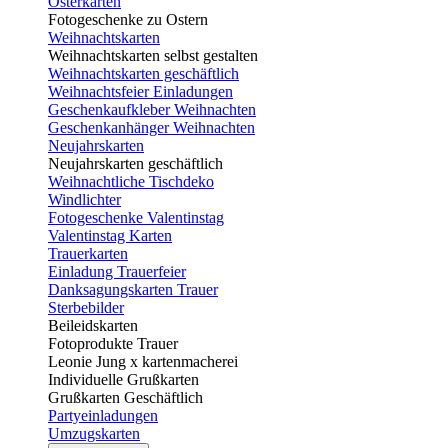
Osterkarten
Fotogeschenke zu Ostern
Weihnachtskarten
Weihnachtskarten selbst gestalten
Weihnachtskarten geschäftlich
Weihnachtsfeier Einladungen
Geschenkaufkleber Weihnachten
Geschenkanhänger Weihnachten
Neujahrskarten
Neujahrskarten geschäftlich
Weihnachtliche Tischdeko
Windlichter
Fotogeschenke Valentinstag
Valentinstag Karten
Trauerkarten
Einladung Trauerfeier
Danksagungskarten Trauer
Sterbebilder
Beileidskarten
Fotoprodukte Trauer
Leonie Jung x kartenmacherei
Individuelle Grußkarten
Grußkarten Geschäftlich
Partyeinladungen
Umzugskarten