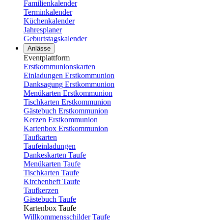
Familienkalender
Terminkalender
Küchenkalender
Jahresplaner
Geburtstagskalender
Anlässe
Eventplattform
Erstkommunionskarten
Einladungen Erstkommunion
Danksagung Erstkommunion
Menükarten Erstkommunion
Tischkarten Erstkommunion
Gästebuch Erstkommunion
Kerzen Erstkommunion
Kartenbox Erstkommunion
Taufkarten
Taufeinladungen
Dankeskarten Taufe
Menükarten Taufe
Tischkarten Taufe
Kirchenheft Taufe
Taufkerzen
Gästebuch Taufe
Kartenbox Taufe
Willkommensschilder Taufe