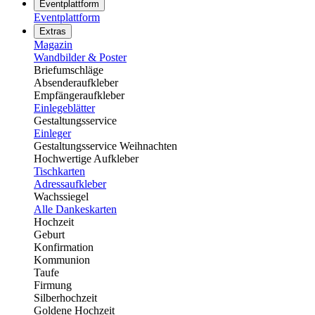
Eventplattform
Eventplattform
Extras
Magazin
Wandbilder & Poster
Briefumschläge
Absenderaufkleber
Empfängeraufkleber
Einlegeblätter
Gestaltungsservice
Einleger
Gestaltungsservice Weihnachten
Hochwertige Aufkleber
Tischkarten
Adressaufkleber
Wachssiegel
Alle Dankeskarten
Hochzeit
Geburt
Konfirmation
Kommunion
Taufe
Firmung
Silberhochzeit
Goldene Hochzeit