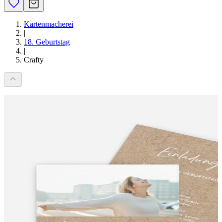
Kartenmacherei
|
18. Geburtstag
|
Crafty