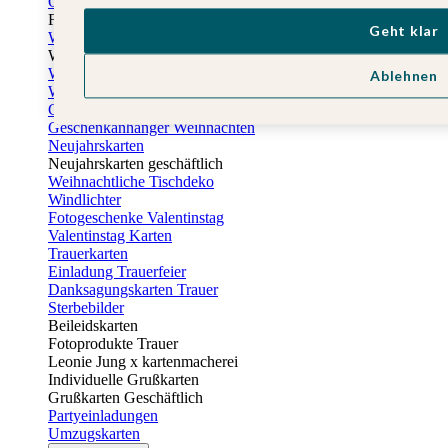
Osterkarten
Fotogeschenke zu Ostern
Geht klar
Weihnachtskarten
Weihnachtskarten selbst gestalten
Weihnachtskarten geschäftlich
Ablehnen
Weihnachtsfeier Einladungen
Geschenkaufkleber Weihnachten
Geschenkanhänger Weihnachten
Neujahrskarten
Neujahrskarten geschäftlich
Weihnachtliche Tischdeko
Windlichter
Fotogeschenke Valentinstag
Valentinstag Karten
Trauerkarten
Einladung Trauerfeier
Danksagungskarten Trauer
Sterbebilder
Beileidskarten
Fotoprodukte Trauer
Leonie Jung x kartenmacherei
Individuelle Grußkarten
Grußkarten Geschäftlich
Partyeinladungen
Umzugskarten