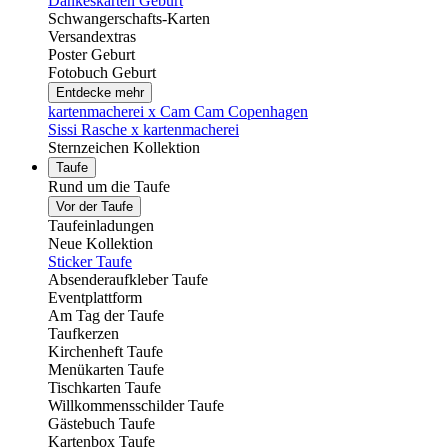
Dankeskarten Geburt
Schwangerschafts-Karten
Versandextras
Poster Geburt
Fotobuch Geburt
Entdecke mehr
kartenmacherei x Cam Cam Copenhagen
Sissi Rasche x kartenmacherei
Sternzeichen Kollektion
Taufe
Rund um die Taufe
Vor der Taufe
Taufeinladungen
Neue Kollektion
Sticker Taufe
Absenderaufkleber Taufe
Eventplattform
Am Tag der Taufe
Taufkerzen
Kirchenheft Taufe
Menükarten Taufe
Tischkarten Taufe
Willkommensschilder Taufe
Gästebuch Taufe
Kartenbox Taufe