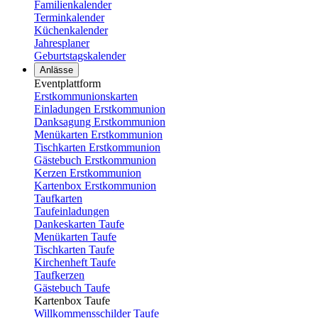
Familienkalender
Terminkalender
Küchenkalender
Jahresplaner
Geburtstagskalender
Anlässe
Eventplattform
Erstkommunionskarten
Einladungen Erstkommunion
Danksagung Erstkommunion
Menükarten Erstkommunion
Tischkarten Erstkommunion
Gästebuch Erstkommunion
Kerzen Erstkommunion
Kartenbox Erstkommunion
Taufkarten
Taufeinladungen
Dankeskarten Taufe
Menükarten Taufe
Tischkarten Taufe
Kirchenheft Taufe
Taufkerzen
Gästebuch Taufe
Kartenbox Taufe
Willkommensschilder Taufe