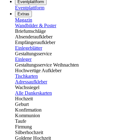
Eventplattform
Eventplattform
Extras
Magazin
Wandbilder & Poster
Briefumschläge
Absenderaufkleber
Empfängeraufkleber
Einlegeblätter
Gestaltungsservice
Einleger
Gestaltungsservice Weihnachten
Hochwertige Aufkleber
Tischkarten
Adressaufkleber
Wachssiegel
Alle Dankeskarten
Hochzeit
Geburt
Konfirmation
Kommunion
Taufe
Firmung
Silberhochzeit
Goldene Hochzeit