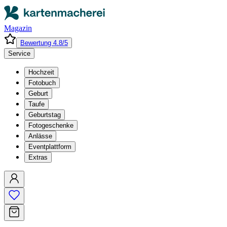
Magazin
Bewertung 4.8/5
Service
Hochzeit
Fotobuch
Geburt
Taufe
Geburtstag
Fotogeschenke
Anlässe
Eventplattform
Extras