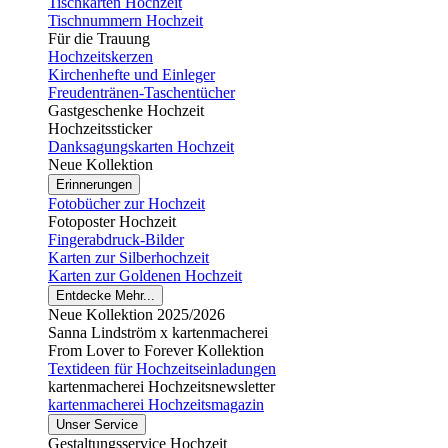
Tischkarten Hochzeit
Tischnummern Hochzeit
Für die Trauung
Hochzeitskerzen
Kirchenhefte und Einleger
Freudentränen-Taschentücher
Gastgeschenke Hochzeit
Hochzeitssticker
Danksagungskarten Hochzeit
Neue Kollektion
Erinnerungen
Fotobücher zur Hochzeit
Fotoposter Hochzeit
Fingerabdruck-Bilder
Karten zur Silberhochzeit
Karten zur Goldenen Hochzeit
Entdecke Mehr...
Neue Kollektion 2025/2026
Sanna Lindström x kartenmacherei
From Lover to Forever Kollektion
Textideen für Hochzeitseinladungen
kartenmacherei Hochzeitsnewsletter
kartenmacherei Hochzeitsmagazin
Unser Service
Gestaltungsservice Hochzeit