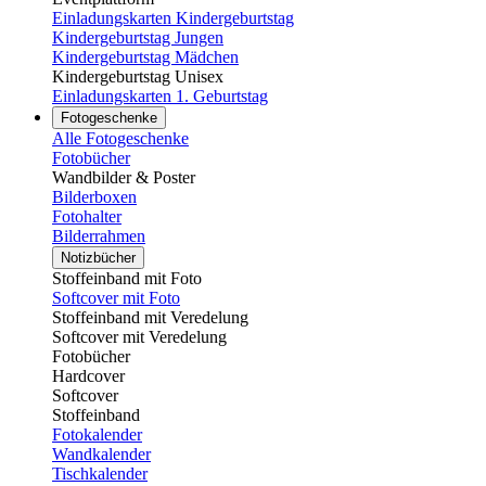
Einladungskarten Kindergeburtstag
Kindergeburtstag Jungen
Kindergeburtstag Mädchen
Kindergeburtstag Unisex
Einladungskarten 1. Geburtstag
Fotogeschenke
Alle Fotogeschenke
Fotobücher
Wandbilder & Poster
Bilderboxen
Fotohalter
Bilderrahmen
Notizbücher
Stoffeinband mit Foto
Softcover mit Foto
Stoffeinband mit Veredelung
Softcover mit Veredelung
Fotobücher
Hardcover
Softcover
Stoffeinband
Fotokalender
Wandkalender
Tischkalender