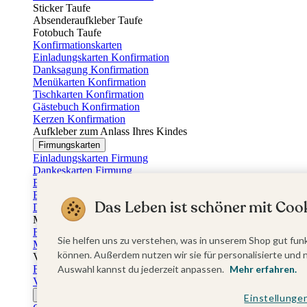
Sticker Taufe
Absenderaufkleber Taufe
Fotobuch Taufe
Konfirmationskarten
Einladungskarten Konfirmation
Danksagung Konfirmation
Menükarten Konfirmation
Tischkarten Konfirmation
Gästebuch Konfirmation
Kerzen Konfirmation
Aufkleber zum Anlass Ihres Kindes
Firmungskarten
Einladungskarten Firmung
Dankeskarten Firmung
Einschulungskarten
Einladungskarten Einschulung
Das Leben ist schöner mit Cook
Danksagung Einschulung
Muttertag
Fotogeschenke Muttertag
Sie helfen uns zu verstehen, was in unserem Shop gut funk
Muttertagskarten
können. Außerdem nutzen wir sie für personalisierte und 
Vatertag
Fotogeschenke Vatertag
Auswahl kannst du jederzeit anpassen.
Mehr erfahren.
Vatertagskarten
Ostern
Einstellunge