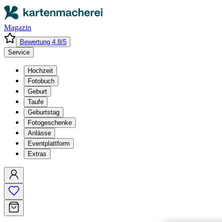
Magazin
Bewertung 4.8/5
Service
Hochzeit
Fotobuch
Geburt
Taufe
Geburtstag
Fotogeschenke
Anlässe
Eventplattform
Extras