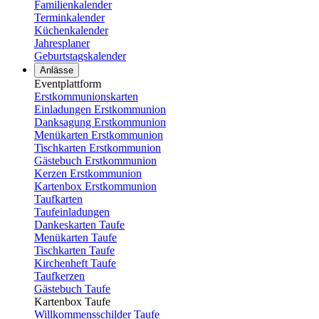
Familienkalender
Terminkalender
Küchenkalender
Jahresplaner
Geburtstagskalender
Anlässe
Eventplattform
Erstkommunionskarten
Einladungen Erstkommunion
Danksagung Erstkommunion
Menükarten Erstkommunion
Tischkarten Erstkommunion
Gästebuch Erstkommunion
Kerzen Erstkommunion
Kartenbox Erstkommunion
Taufkarten
Taufeinladungen
Dankeskarten Taufe
Menükarten Taufe
Tischkarten Taufe
Kirchenheft Taufe
Taufkerzen
Gästebuch Taufe
Kartenbox Taufe
Willkommensschilder Taufe