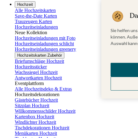
Hochzeit
Alle Hochzeitskarten
Da
Save-the-Date Karten
Trauzeugen Karten
Hochzeitseinladungen
Sie helfen uns
Neue Kollektion
können. Außer
Hochzeitseinladungen mit Foto
Auswahl kanns
Hochzeitseinladungen schlicht
Hochzeitseinladungen greenery
Hochzeitskarten Zubehör
Briefumschläge Hochzeit
Hochzeitssticker
Wachssiegel Hochzeit
Antwortkarten Hochzeit
Eventplattform
Alle Hochzeitsdeko & Extras
Hochzeitsdekorationen
Gästebücher Hochzeit
Sitzplan Hochzeit
Willkommensschilder Hochzeit
Kartenbox Hochzeit
Windlichter Hochzeit
Tischdekorationen Hochzeit
Menükarten Hochzeit