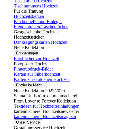
Tischkarten Hochzeit
Tischnummern Hochzeit
Für die Trauung
Hochzeitskerzen
Kirchenhefte und Einleger
Freudentränen-Taschentücher
Gastgeschenke Hochzeit
Hochzeitssticker
Danksagungskarten Hochzeit
Neue Kollektion
Erinnerungen
Fotobücher zur Hochzeit
Fotoposter Hochzeit
Fingerabdruck-Bilder
Karten zur Silberhochzeit
Karten zur Goldenen Hochzeit
Entdecke Mehr...
Neue Kollektion 2025/2026
Sanna Lindström x kartenmacherei
From Lover to Forever Kollektion
Textideen für Hochzeitseinladungen
kartenmacherei Hochzeitsnewsletter
kartenmacherei Hochzeitsmagazin
Unser Service
Gestaltungsservice Hochzeit