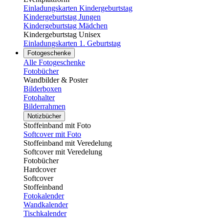
Einladungskarten Kindergeburtstag
Kindergeburtstag Jungen
Kindergeburtstag Mädchen
Kindergeburtstag Unisex
Einladungskarten 1. Geburtstag
Fotogeschenke
Alle Fotogeschenke
Fotobücher
Wandbilder & Poster
Bilderboxen
Fotohalter
Bilderrahmen
Notizbücher
Stoffeinband mit Foto
Softcover mit Foto
Stoffeinband mit Veredelung
Softcover mit Veredelung
Fotobücher
Hardcover
Softcover
Stoffeinband
Fotokalender
Wandkalender
Tischkalender