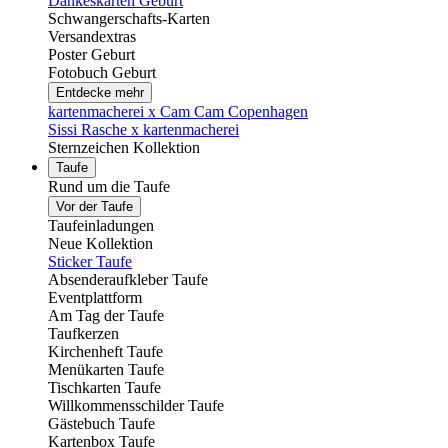
Dankeskarten Geburt
Schwangerschafts-Karten
Versandextras
Poster Geburt
Fotobuch Geburt
Entdecke mehr
kartenmacherei x Cam Cam Copenhagen
Sissi Rasche x kartenmacherei
Sternzeichen Kollektion
Taufe
Rund um die Taufe
Vor der Taufe
Taufeinladungen
Neue Kollektion
Sticker Taufe
Absenderaufkleber Taufe
Eventplattform
Am Tag der Taufe
Taufkerzen
Kirchenheft Taufe
Menükarten Taufe
Tischkarten Taufe
Willkommensschilder Taufe
Gästebuch Taufe
Kartenbox Taufe