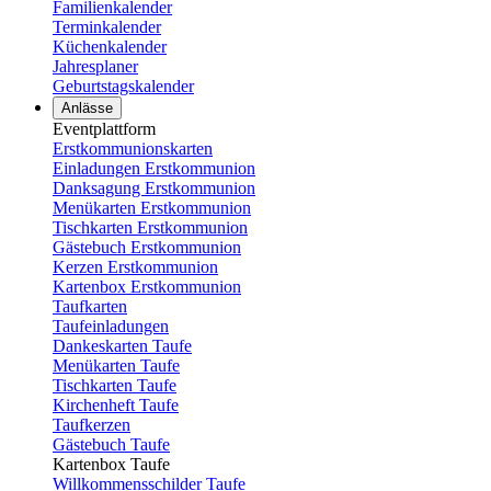
Familienkalender
Terminkalender
Küchenkalender
Jahresplaner
Geburtstagskalender
Anlässe
Eventplattform
Erstkommunionskarten
Einladungen Erstkommunion
Danksagung Erstkommunion
Menükarten Erstkommunion
Tischkarten Erstkommunion
Gästebuch Erstkommunion
Kerzen Erstkommunion
Kartenbox Erstkommunion
Taufkarten
Taufeinladungen
Dankeskarten Taufe
Menükarten Taufe
Tischkarten Taufe
Kirchenheft Taufe
Taufkerzen
Gästebuch Taufe
Kartenbox Taufe
Willkommensschilder Taufe