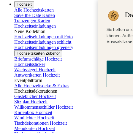
Hochzeit
Alle Hochzeitskarten
Da
Save-the-Date Karten
Trauzeugen Karten
Hochzeitseinladungen
Sie helfen uns
Neue Kollektion
können. Außer
Hochzeitseinladungen mit Foto
Auswahl kanns
Hochzeitseinladungen schlicht
Hochzeitseinladungen greenery
Hochzeitskarten Zubehör
Briefumschläge Hochzeit
Hochzeitssticker
Wachssiegel Hochzeit
Antwortkarten Hochzeit
Eventplattform
Alle Hochzeitsdeko & Extras
Hochzeitsdekorationen
Gästebücher Hochzeit
Sitzplan Hochzeit
Willkommensschilder Hochzeit
Kartenbox Hochzeit
Windlichter Hochzeit
Tischdekorationen Hochzeit
Menükarten Hochzeit