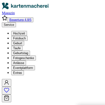
Magazin
Bewertung 4.8/5
Service
Hochzeit
Fotobuch
Geburt
Taufe
Geburtstag
Fotogeschenke
Anlässe
Eventplattform
Extras