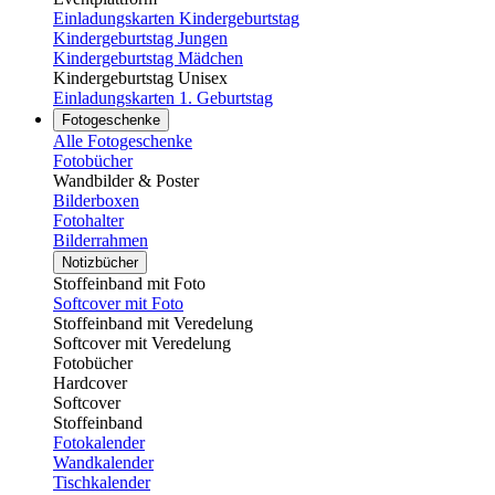
Einladungskarten Kindergeburtstag
Kindergeburtstag Jungen
Kindergeburtstag Mädchen
Kindergeburtstag Unisex
Einladungskarten 1. Geburtstag
Fotogeschenke
Alle Fotogeschenke
Fotobücher
Wandbilder & Poster
Bilderboxen
Fotohalter
Bilderrahmen
Notizbücher
Stoffeinband mit Foto
Softcover mit Foto
Stoffeinband mit Veredelung
Softcover mit Veredelung
Fotobücher
Hardcover
Softcover
Stoffeinband
Fotokalender
Wandkalender
Tischkalender