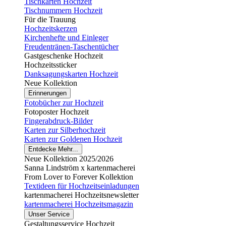
Tischkarten Hochzeit
Tischnummern Hochzeit
Für die Trauung
Hochzeitskerzen
Kirchenhefte und Einleger
Freudentränen-Taschentücher
Gastgeschenke Hochzeit
Hochzeitssticker
Danksagungskarten Hochzeit
Neue Kollektion
Erinnerungen
Fotobücher zur Hochzeit
Fotoposter Hochzeit
Fingerabdruck-Bilder
Karten zur Silberhochzeit
Karten zur Goldenen Hochzeit
Entdecke Mehr...
Neue Kollektion 2025/2026
Sanna Lindström x kartenmacherei
From Lover to Forever Kollektion
Textideen für Hochzeitseinladungen
kartenmacherei Hochzeitsnewsletter
kartenmacherei Hochzeitsmagazin
Unser Service
Gestaltungsservice Hochzeit