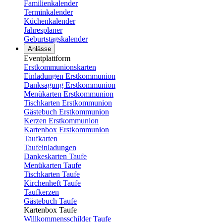
Familienkalender
Terminkalender
Küchenkalender
Jahresplaner
Geburtstagskalender
Anlässe
Eventplattform
Erstkommunionskarten
Einladungen Erstkommunion
Danksagung Erstkommunion
Menükarten Erstkommunion
Tischkarten Erstkommunion
Gästebuch Erstkommunion
Kerzen Erstkommunion
Kartenbox Erstkommunion
Taufkarten
Taufeinladungen
Dankeskarten Taufe
Menükarten Taufe
Tischkarten Taufe
Kirchenheft Taufe
Taufkerzen
Gästebuch Taufe
Kartenbox Taufe
Willkommensschilder Taufe