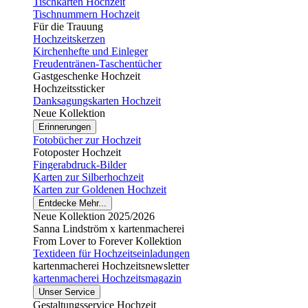
Tischkarten Hochzeit
Tischnummern Hochzeit
Für die Trauung
Hochzeitskerzen
Kirchenhefte und Einleger
Freudentränen-Taschentücher
Gastgeschenke Hochzeit
Hochzeitssticker
Danksagungskarten Hochzeit
Neue Kollektion
Erinnerungen
Fotobücher zur Hochzeit
Fotoposter Hochzeit
Fingerabdruck-Bilder
Karten zur Silberhochzeit
Karten zur Goldenen Hochzeit
Entdecke Mehr...
Neue Kollektion 2025/2026
Sanna Lindström x kartenmacherei
From Lover to Forever Kollektion
Textideen für Hochzeitseinladungen
kartenmacherei Hochzeitsnewsletter
kartenmacherei Hochzeitsmagazin
Unser Service
Gestaltungsservice Hochzeit