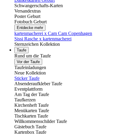
Dankeskarten Geburt
Schwangerschafts-Karten
Versandextras
Poster Geburt
Fotobuch Geburt
Entdecke mehr
kartenmacherei x Cam Cam Copenhagen
Sissi Rasche x kartenmacherei
Sternzeichen Kollektion
Taufe
Rund um die Taufe
Vor der Taufe
Taufeinladungen
Neue Kollektion
Sticker Taufe
Absenderaufkleber Taufe
Eventplattform
Am Tag der Taufe
Taufkerzen
Kirchenheft Taufe
Menükarten Taufe
Tischkarten Taufe
Willkommensschilder Taufe
Gästebuch Taufe
Kartenbox Taufe