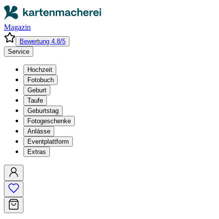
Magazin
Bewertung 4.8/5
Service
Hochzeit
Fotobuch
Geburt
Taufe
Geburtstag
Fotogeschenke
Anlässe
Eventplattform
Extras