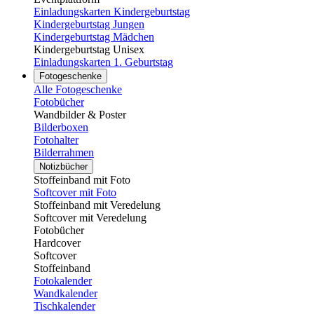
Einladungskarten Kindergeburtstag
Kindergeburtstag Jungen
Kindergeburtstag Mädchen
Kindergeburtstag Unisex
Einladungskarten 1. Geburtstag
Fotogeschenke
Alle Fotogeschenke
Fotobücher
Wandbilder & Poster
Bilderboxen
Fotohalter
Bilderrahmen
Notizbücher
Stoffeinband mit Foto
Softcover mit Foto
Stoffeinband mit Veredelung
Softcover mit Veredelung
Fotobücher
Hardcover
Softcover
Stoffeinband
Fotokalender
Wandkalender
Tischkalender