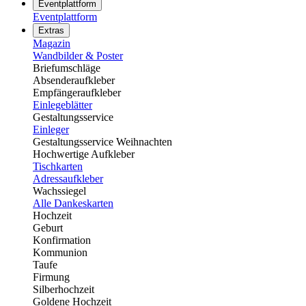
Eventplattform
Eventplattform
Extras
Magazin
Wandbilder & Poster
Briefumschläge
Absenderaufkleber
Empfängeraufkleber
Einlegeblätter
Gestaltungsservice
Einleger
Gestaltungsservice Weihnachten
Hochwertige Aufkleber
Tischkarten
Adressaufkleber
Wachssiegel
Alle Dankeskarten
Hochzeit
Geburt
Konfirmation
Kommunion
Taufe
Firmung
Silberhochzeit
Goldene Hochzeit