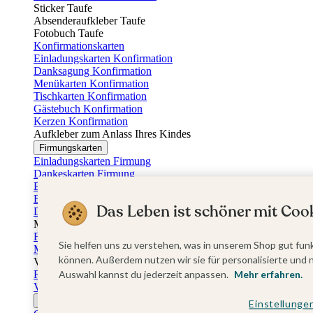
Sticker Taufe
Absenderaufkleber Taufe
Fotobuch Taufe
Konfirmationskarten
Einladungskarten Konfirmation
Danksagung Konfirmation
Menükarten Konfirmation
Tischkarten Konfirmation
Gästebuch Konfirmation
Kerzen Konfirmation
Aufkleber zum Anlass Ihres Kindes
Firmungskarten
Einladungskarten Firmung
Dankeskarten Firmung
Einschulungskarten
Einladungskarten Einschulung
Das Leben ist schöner mit Cook
Danksagung Einschulung
Muttertag
Fotogeschenke Muttertag
Sie helfen uns zu verstehen, was in unserem Shop gut funk
Muttertagskarten
können. Außerdem nutzen wir sie für personalisierte und 
Vatertag
Fotogeschenke Vatertag
Auswahl kannst du jederzeit anpassen.
Mehr erfahren.
Vatertagskarten
Ostern
Einstellunge