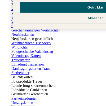
Osterkarten
Fotogeschenke zu Ostern
Geht klar
Weihnachtskarten
Weihnachtskarten selbst gestalten
Weihnachtskarten geschäftlich
Ablehnen
Weihnachtsfeier Einladungen
Geschenkaufkleber Weihnachten
Geschenkanhänger Weihnachten
Neujahrskarten
Neujahrskarten geschäftlich
Weihnachtliche Tischdeko
Windlichter
Fotogeschenke Valentinstag
Valentinstag Karten
Trauerkarten
Einladung Trauerfeier
Danksagungskarten Trauer
Sterbebilder
Beileidskarten
Fotoprodukte Trauer
Leonie Jung x kartenmacherei
Individuelle Grußkarten
Grußkarten Geschäftlich
Partyeinladungen
Umzugskarten