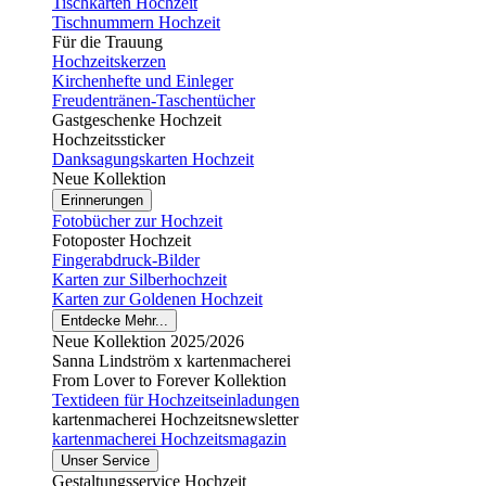
Tischkarten Hochzeit
Tischnummern Hochzeit
Für die Trauung
Hochzeitskerzen
Kirchenhefte und Einleger
Freudentränen-Taschentücher
Gastgeschenke Hochzeit
Hochzeitssticker
Danksagungskarten Hochzeit
Neue Kollektion
Erinnerungen
Fotobücher zur Hochzeit
Fotoposter Hochzeit
Fingerabdruck-Bilder
Karten zur Silberhochzeit
Karten zur Goldenen Hochzeit
Entdecke Mehr...
Neue Kollektion 2025/2026
Sanna Lindström x kartenmacherei
From Lover to Forever Kollektion
Textideen für Hochzeitseinladungen
kartenmacherei Hochzeitsnewsletter
kartenmacherei Hochzeitsmagazin
Unser Service
Gestaltungsservice Hochzeit