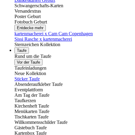
Dankeskarten Geburt
Schwangerschafts-Karten
Versandextras
Poster Geburt
Fotobuch Geburt
Entdecke mehr
kartenmacherei x Cam Cam Copenhagen
Sissi Rasche x kartenmacherei
Sternzeichen Kollektion
Taufe
Rund um die Taufe
Vor der Taufe
Taufeinladungen
Neue Kollektion
Sticker Taufe
Absenderaufkleber Taufe
Eventplattform
Am Tag der Taufe
Taufkerzen
Kirchenheft Taufe
Menükarten Taufe
Tischkarten Taufe
Willkommensschilder Taufe
Gästebuch Taufe
Kartenbox Taufe