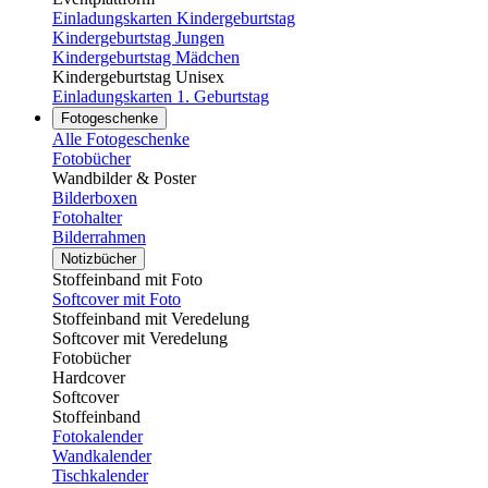
Einladungskarten Kindergeburtstag
Kindergeburtstag Jungen
Kindergeburtstag Mädchen
Kindergeburtstag Unisex
Einladungskarten 1. Geburtstag
Fotogeschenke
Alle Fotogeschenke
Fotobücher
Wandbilder & Poster
Bilderboxen
Fotohalter
Bilderrahmen
Notizbücher
Stoffeinband mit Foto
Softcover mit Foto
Stoffeinband mit Veredelung
Softcover mit Veredelung
Fotobücher
Hardcover
Softcover
Stoffeinband
Fotokalender
Wandkalender
Tischkalender