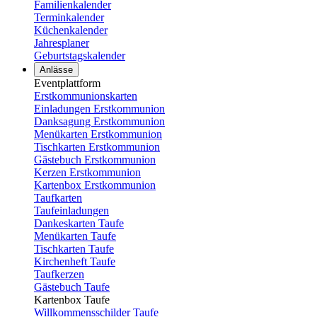
Familienkalender
Terminkalender
Küchenkalender
Jahresplaner
Geburtstagskalender
Anlässe
Eventplattform
Erstkommunionskarten
Einladungen Erstkommunion
Danksagung Erstkommunion
Menükarten Erstkommunion
Tischkarten Erstkommunion
Gästebuch Erstkommunion
Kerzen Erstkommunion
Kartenbox Erstkommunion
Taufkarten
Taufeinladungen
Dankeskarten Taufe
Menükarten Taufe
Tischkarten Taufe
Kirchenheft Taufe
Taufkerzen
Gästebuch Taufe
Kartenbox Taufe
Willkommensschilder Taufe