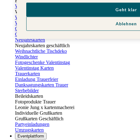
Fotogeschenke zu Ostern
Weihnachtskarten
Geht klar
Weihnachtskarten selbst gestalten
Weihnachtskarten geschäftlich
Weihnachtsfeier Einladungen
Ablehnen
Geschenkaufkleber Weihnachten
Geschenkanhänger Weihnachten
Neujahrskarten
Neujahrskarten geschäftlich
Weihnachtliche Tischdeko
Windlichter
Fotogeschenke Valentinstag
Valentinstag Karten
Trauerkarten
Einladung Trauerfeier
Danksagungskarten Trauer
Sterbebilder
Beileidskarten
Fotoprodukte Trauer
Leonie Jung x kartenmacherei
Individuelle Grußkarten
Grußkarten Geschäftlich
Partyeinladungen
Umzugskarten
Eventplattform