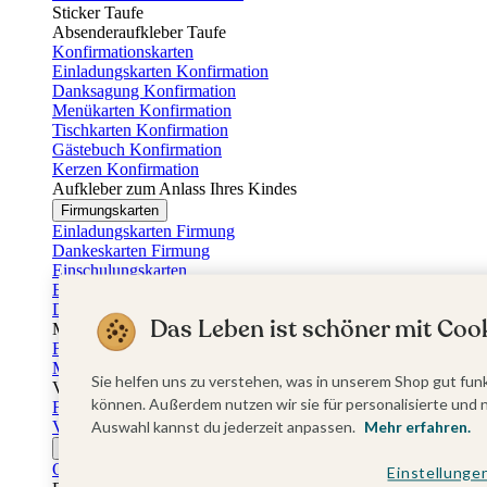
Sticker Taufe
Absenderaufkleber Taufe
Konfirmationskarten
Einladungskarten Konfirmation
Danksagung Konfirmation
Menükarten Konfirmation
Tischkarten Konfirmation
Gästebuch Konfirmation
Kerzen Konfirmation
Aufkleber zum Anlass Ihres Kindes
Firmungskarten
Einladungskarten Firmung
Dankeskarten Firmung
Einschulungskarten
Einladungskarten Einschulung
Danksagung Einschulung
Das Leben ist schöner mit Cook
Muttertag
Fotogeschenke Muttertag
Muttertagskarten
Sie helfen uns zu verstehen, was in unserem Shop gut funk
Vatertag
können. Außerdem nutzen wir sie für personalisierte und 
Fotogeschenke Vatertag
Vatertagskarten
Auswahl kannst du jederzeit anpassen.
Mehr erfahren.
Ostern
Osterkarten
Einstellunge