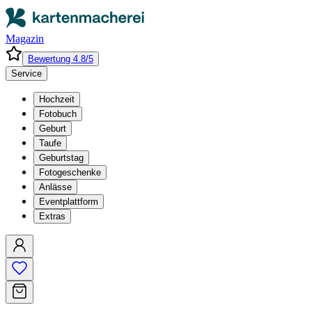
Magazin
Bewertung 4.8/5
Service
Hochzeit
Fotobuch
Geburt
Taufe
Geburtstag
Fotogeschenke
Anlässe
Eventplattform
Extras