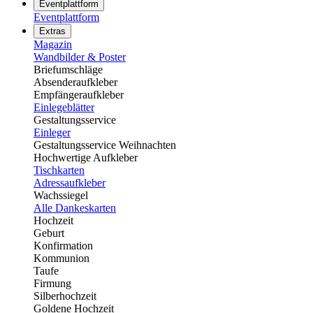
Eventplattform
Eventplattform
Extras
Magazin
Wandbilder & Poster
Briefumschläge
Absenderaufkleber
Empfängeraufkleber
Einlegeblätter
Gestaltungsservice
Einleger
Gestaltungsservice Weihnachten
Hochwertige Aufkleber
Tischkarten
Adressaufkleber
Wachssiegel
Alle Dankeskarten
Hochzeit
Geburt
Konfirmation
Kommunion
Taufe
Firmung
Silberhochzeit
Goldene Hochzeit