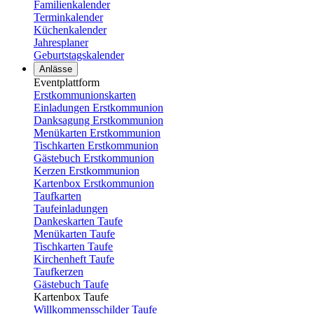
Familienkalender
Terminkalender
Küchenkalender
Jahresplaner
Geburtstagskalender
Anlässe
Eventplattform
Erstkommunionskarten
Einladungen Erstkommunion
Danksagung Erstkommunion
Menükarten Erstkommunion
Tischkarten Erstkommunion
Gästebuch Erstkommunion
Kerzen Erstkommunion
Kartenbox Erstkommunion
Taufkarten
Taufeinladungen
Dankeskarten Taufe
Menükarten Taufe
Tischkarten Taufe
Kirchenheft Taufe
Taufkerzen
Gästebuch Taufe
Kartenbox Taufe
Willkommensschilder Taufe