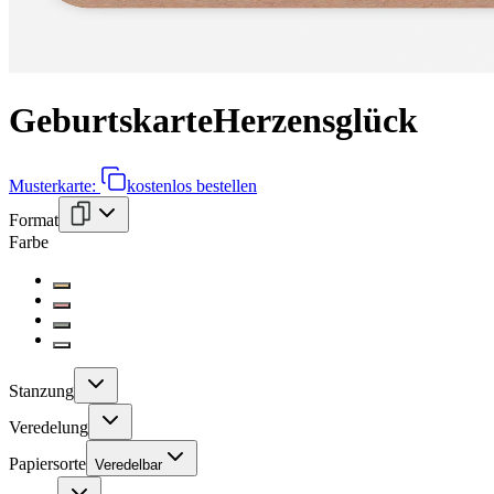
Geburtskarte
Herzensglück
Musterkarte:
kostenlos bestellen
Format
Farbe
Stanzung
Veredelung
Papiersorte
Veredelbar