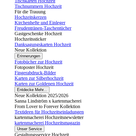
Tischkarten Hochzeit
Tischnummern Hochzeit
Für die Trauung
Hochzeitskerzen
Kirchenhefte und Einleger
Freudentränen-Taschentücher
Gastgeschenke Hochzeit
Hochzeitssticker
Danksagungskarten Hochzeit
Neue Kollektion
Erinnerungen
Fotobücher zur Hochzeit
Fotoposter Hochzeit
Fingerabdruck-Bilder
Karten zur Silberhochzeit
Karten zur Goldenen Hochzeit
Entdecke Mehr...
Neue Kollektion 2025/2026
Sanna Lindström x kartenmacherei
From Lover to Forever Kollektion
Textideen für Hochzeitseinladungen
kartenmacherei Hochzeitsnewsletter
kartenmacherei Hochzeitsmagazin
Unser Service
Gestaltungsservice Hochzeit