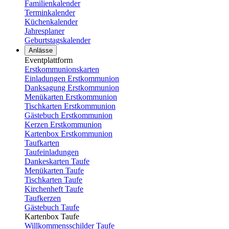
Familienkalender
Terminkalender
Küchenkalender
Jahresplaner
Geburtstagskalender
Anlässe
Eventplattform
Erstkommunionskarten
Einladungen Erstkommunion
Danksagung Erstkommunion
Menükarten Erstkommunion
Tischkarten Erstkommunion
Gästebuch Erstkommunion
Kerzen Erstkommunion
Kartenbox Erstkommunion
Taufkarten
Taufeinladungen
Dankeskarten Taufe
Menükarten Taufe
Tischkarten Taufe
Kirchenheft Taufe
Taufkerzen
Gästebuch Taufe
Kartenbox Taufe
Willkommensschilder Taufe