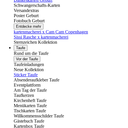
Dankeskarten Geburt
Schwangerschafts-Karten
Versandextras
Poster Geburt
Fotobuch Geburt
Entdecke mehr
kartenmacherei x Cam Cam Copenhagen
Sissi Rasche x kartenmacherei
Sternzeichen Kollektion
Taufe
Rund um die Taufe
Vor der Taufe
Taufeinladungen
Neue Kollektion
Sticker Taufe
Absenderaufkleber Taufe
Eventplattform
Am Tag der Taufe
Taufkerzen
Kirchenheft Taufe
Menükarten Taufe
Tischkarten Taufe
Willkommensschilder Taufe
Gästebuch Taufe
Kartenbox Taufe