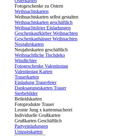
Osterkarten
Fotogeschenke zu Ostern
Weihnachtskarten
Weihnachtskarten selbst gestalten
Weihnachtskarten geschäftlich
Weihnachtsfeier Einladungen
Geschenkaufkleber Weihnachten
Geschenkanhänger Weihnachten
Neujahrskarten
Neujahrskarten geschäftlich
Weihnachtliche Tischdeko
Windlichter
Fotogeschenke Valentinstag
Valentinstag Karten
Trauerkarten
Einladung Trauerfeier
Danksagungskarten Trauer
Sterbebilder
Beileidskarten
Fotoprodukte Trauer
Leonie Jung x kartenmacherei
Individuelle Grußkarten
Grußkarten Geschäftlich
Partyeinladungen
Umzugskarten