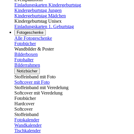
Einladungskarten Kindergeburtstag
Kindergeburtstag Jungen
Kindergeburtstag Mädchen
Kindergeburtstag Unisex
Einladungskarten 1. Geburtstag
Fotogeschenke
Alle Fotogeschenke
Fotobücher
Wandbilder & Poster
Bilderboxen
Fotohalter
Bilderrahmen
Notizbücher
Stoffeinband mit Foto
Softcover mit Foto
Stoffeinband mit Veredelung
Softcover mit Veredelung
Fotobücher
Hardcover
Softcover
Stoffeinband
Fotokalender
Wandkalender
Tischkalender