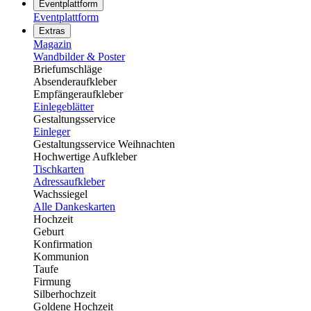
Eventplattform
Eventplattform
Extras
Magazin
Wandbilder & Poster
Briefumschläge
Absenderaufkleber
Empfängeraufkleber
Einlegeblätter
Gestaltungsservice
Einleger
Gestaltungsservice Weihnachten
Hochwertige Aufkleber
Tischkarten
Adressaufkleber
Wachssiegel
Alle Dankeskarten
Hochzeit
Geburt
Konfirmation
Kommunion
Taufe
Firmung
Silberhochzeit
Goldene Hochzeit