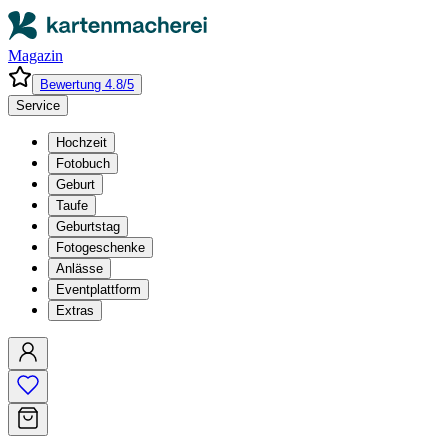
Magazin
Bewertung 4.8/5
Service
Hochzeit
Fotobuch
Geburt
Taufe
Geburtstag
Fotogeschenke
Anlässe
Eventplattform
Extras