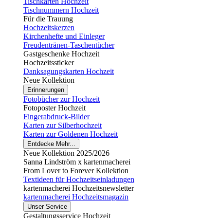
Tischkarten Hochzeit
Tischnummern Hochzeit
Für die Trauung
Hochzeitskerzen
Kirchenhefte und Einleger
Freudentränen-Taschentücher
Gastgeschenke Hochzeit
Hochzeitssticker
Danksagungskarten Hochzeit
Neue Kollektion
Erinnerungen
Fotobücher zur Hochzeit
Fotoposter Hochzeit
Fingerabdruck-Bilder
Karten zur Silberhochzeit
Karten zur Goldenen Hochzeit
Entdecke Mehr...
Neue Kollektion 2025/2026
Sanna Lindström x kartenmacherei
From Lover to Forever Kollektion
Textideen für Hochzeitseinladungen
kartenmacherei Hochzeitsnewsletter
kartenmacherei Hochzeitsmagazin
Unser Service
Gestaltungsservice Hochzeit