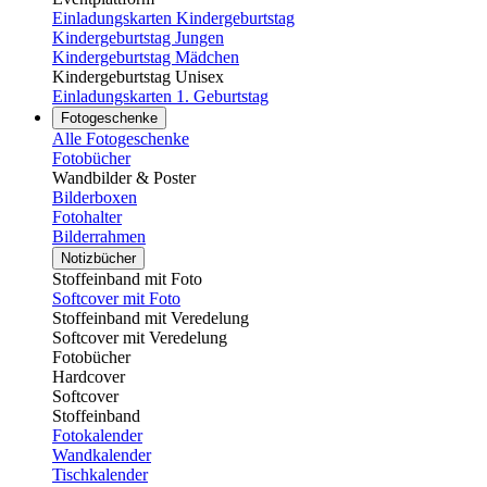
Einladungskarten Kindergeburtstag
Kindergeburtstag Jungen
Kindergeburtstag Mädchen
Kindergeburtstag Unisex
Einladungskarten 1. Geburtstag
Fotogeschenke
Alle Fotogeschenke
Fotobücher
Wandbilder & Poster
Bilderboxen
Fotohalter
Bilderrahmen
Notizbücher
Stoffeinband mit Foto
Softcover mit Foto
Stoffeinband mit Veredelung
Softcover mit Veredelung
Fotobücher
Hardcover
Softcover
Stoffeinband
Fotokalender
Wandkalender
Tischkalender