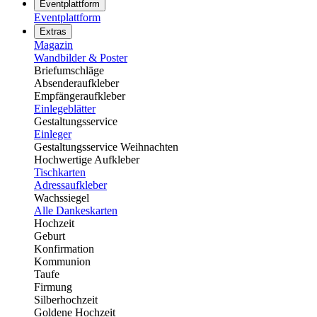
Eventplattform
Eventplattform
Extras
Magazin
Wandbilder & Poster
Briefumschläge
Absenderaufkleber
Empfängeraufkleber
Einlegeblätter
Gestaltungsservice
Einleger
Gestaltungsservice Weihnachten
Hochwertige Aufkleber
Tischkarten
Adressaufkleber
Wachssiegel
Alle Dankeskarten
Hochzeit
Geburt
Konfirmation
Kommunion
Taufe
Firmung
Silberhochzeit
Goldene Hochzeit