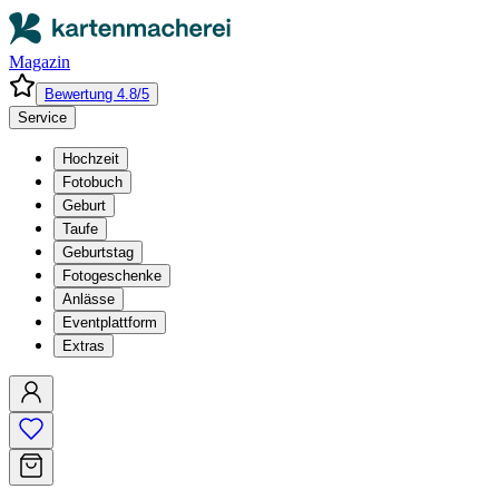
Magazin
Bewertung 4.8/5
Service
Hochzeit
Fotobuch
Geburt
Taufe
Geburtstag
Fotogeschenke
Anlässe
Eventplattform
Extras