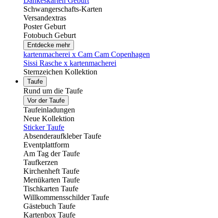
Dankeskarten Geburt
Schwangerschafts-Karten
Versandextras
Poster Geburt
Fotobuch Geburt
Entdecke mehr
kartenmacherei x Cam Cam Copenhagen
Sissi Rasche x kartenmacherei
Sternzeichen Kollektion
Taufe
Rund um die Taufe
Vor der Taufe
Taufeinladungen
Neue Kollektion
Sticker Taufe
Absenderaufkleber Taufe
Eventplattform
Am Tag der Taufe
Taufkerzen
Kirchenheft Taufe
Menükarten Taufe
Tischkarten Taufe
Willkommensschilder Taufe
Gästebuch Taufe
Kartenbox Taufe