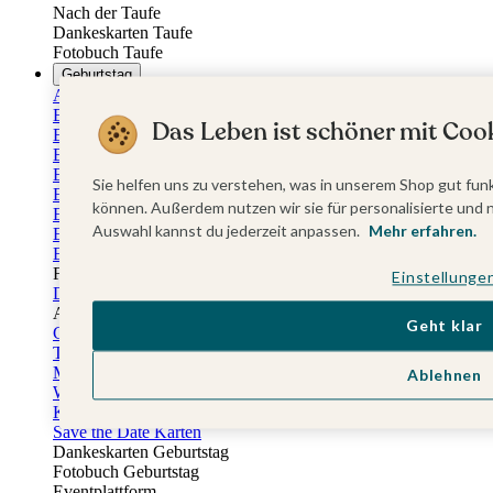
Nach der Taufe
Dankeskarten Taufe
Fotobuch Taufe
Geburtstag
Alle Einladungskarten Geburtstag
Einladungskarten 18. Geburtstag
Das Leben ist schöner mit Cook
Einladungskarten 30. Geburtstag
Einladungskarten 40. Geburtstag
Einladungskarten 50. Geburtstag
Sie helfen uns zu verstehen, was in unserem Shop gut funk
Einladungskarten 60. Geburtstag
können. Außerdem nutzen wir sie für personalisierte und 
Einladungskarten 70. Geburtstag
Auswahl kannst du jederzeit anpassen.
Mehr erfahren.
Einladungskarten 80. Geburtstag
Einladungskarten 90. Geburtstag
Für jedes Alter
Einstellunge
Doppelgeburtstag Einladungen
Alle Geburtstagsextras
Geht klar
Gästebücher Geburtstag
Tischkarten Geburtstag
Menükarten Geburtstag
Ablehnen
Weinetiketten Geburtstag
Kartenbox Geburtstag
Save the Date Karten
Dankeskarten Geburtstag
Fotobuch Geburtstag
Eventplattform