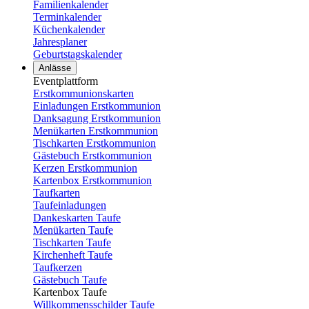
Familienkalender
Terminkalender
Küchenkalender
Jahresplaner
Geburtstagskalender
Anlässe
Eventplattform
Erstkommunionskarten
Einladungen Erstkommunion
Danksagung Erstkommunion
Menükarten Erstkommunion
Tischkarten Erstkommunion
Gästebuch Erstkommunion
Kerzen Erstkommunion
Kartenbox Erstkommunion
Taufkarten
Taufeinladungen
Dankeskarten Taufe
Menükarten Taufe
Tischkarten Taufe
Kirchenheft Taufe
Taufkerzen
Gästebuch Taufe
Kartenbox Taufe
Willkommensschilder Taufe