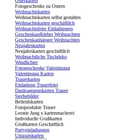
Osterkarten
Fotogeschenke zu Ostern
Weihnachtskarten
Weihnachtskarten selbst gestalten
Weihnachtskarten geschäftlich
Weihnachtsfeier Einladungen
Geschenkaufkleber Weihnachten
Geschenkanhänger Weihnachten
Neujahrskarten
Neujahrskarten geschäftlich
Weihnachtliche Tischdeko
Windlichter
Fotogeschenke Valentinstag
Valentinstag Karten
Trauerkarten
Einladung Trauerfeier
Danksagungskarten Trauer
Sterbebilder
Beileidskarten
Fotoprodukte Trauer
Leonie Jung x kartenmacherei
Individuelle Grußkarten
Grußkarten Geschäftlich
Partyeinladungen
Umzugskarten