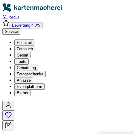
Magazin
Bewertung 4.8/5
Service
Hochzeit
Fotobuch
Geburt
Taufe
Geburtstag
Fotogeschenke
Anlässe
Eventplattform
Extras