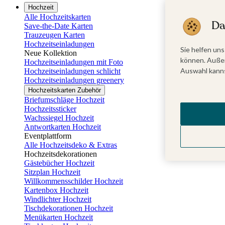
Hochzeit
Alle Hochzeitskarten
Da
Save-the-Date Karten
Trauzeugen Karten
Hochzeitseinladungen
Sie helfen uns
Neue Kollektion
können. Außer
Hochzeitseinladungen mit Foto
Auswahl kanns
Hochzeitseinladungen schlicht
Hochzeitseinladungen greenery
Hochzeitskarten Zubehör
Briefumschläge Hochzeit
Hochzeitssticker
Wachssiegel Hochzeit
Antwortkarten Hochzeit
Eventplattform
Alle Hochzeitsdeko & Extras
Hochzeitsdekorationen
Gästebücher Hochzeit
Sitzplan Hochzeit
Willkommensschilder Hochzeit
Kartenbox Hochzeit
Windlichter Hochzeit
Tischdekorationen Hochzeit
Menükarten Hochzeit