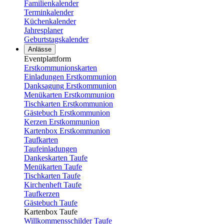
Familienkalender
Terminkalender
Küchenkalender
Jahresplaner
Geburtstagskalender
Anlässe
Eventplattform
Erstkommunionskarten
Einladungen Erstkommunion
Danksagung Erstkommunion
Menükarten Erstkommunion
Tischkarten Erstkommunion
Gästebuch Erstkommunion
Kerzen Erstkommunion
Kartenbox Erstkommunion
Taufkarten
Taufeinladungen
Dankeskarten Taufe
Menükarten Taufe
Tischkarten Taufe
Kirchenheft Taufe
Taufkerzen
Gästebuch Taufe
Kartenbox Taufe
Willkommensschilder Taufe