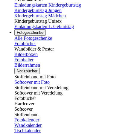
Einladungskarten Kindergeburtstag
Kindergeburtstag Jungen
Kindergeburtstag Mädchen
Kindergeburtstag Unisex
Einladungskarten 1. Geburtstag
Fotogeschenke
Alle Fotogeschenke
Fotobücher
Wandbilder & Poster
Bilderboxen
Fotohalter
Bilderrahmen
Notizbücher
Stoffeinband mit Foto
Softcover mit Foto
Stoffeinband mit Veredelung
Softcover mit Veredelung
Fotobücher
Hardcover
Softcover
Stoffeinband
Fotokalender
Wandkalender
Tischkalender