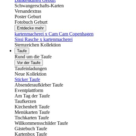
Dankeskarten Geburt
Schwangerschafts-Karten
Versandextras
Poster Geburt
Fotobuch Geburt
Entdecke mehr
kartenmacherei x Cam Cam Copenhagen
Sissi Rasche x kartenmacherei
Sternzeichen Kollektion
Taufe
Rund um die Taufe
Vor der Taufe
Taufeinladungen
Neue Kollektion
Sticker Taufe
Absenderaufkleber Taufe
Eventplattform
Am Tag der Taufe
Taufkerzen
Kirchenheft Taufe
Menükarten Taufe
Tischkarten Taufe
Willkommensschilder Taufe
Gästebuch Taufe
Kartenbox Taufe