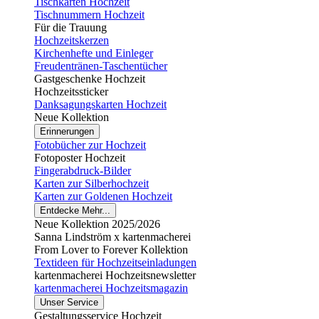
Tischkarten Hochzeit
Tischnummern Hochzeit
Für die Trauung
Hochzeitskerzen
Kirchenhefte und Einleger
Freudentränen-Taschentücher
Gastgeschenke Hochzeit
Hochzeitssticker
Danksagungskarten Hochzeit
Neue Kollektion
Erinnerungen
Fotobücher zur Hochzeit
Fotoposter Hochzeit
Fingerabdruck-Bilder
Karten zur Silberhochzeit
Karten zur Goldenen Hochzeit
Entdecke Mehr...
Neue Kollektion 2025/2026
Sanna Lindström x kartenmacherei
From Lover to Forever Kollektion
Textideen für Hochzeitseinladungen
kartenmacherei Hochzeitsnewsletter
kartenmacherei Hochzeitsmagazin
Unser Service
Gestaltungsservice Hochzeit