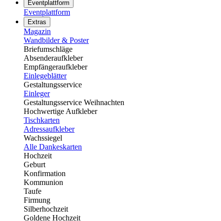
Eventplattform
Eventplattform
Extras
Magazin
Wandbilder & Poster
Briefumschläge
Absenderaufkleber
Empfängeraufkleber
Einlegeblätter
Gestaltungsservice
Einleger
Gestaltungsservice Weihnachten
Hochwertige Aufkleber
Tischkarten
Adressaufkleber
Wachssiegel
Alle Dankeskarten
Hochzeit
Geburt
Konfirmation
Kommunion
Taufe
Firmung
Silberhochzeit
Goldene Hochzeit