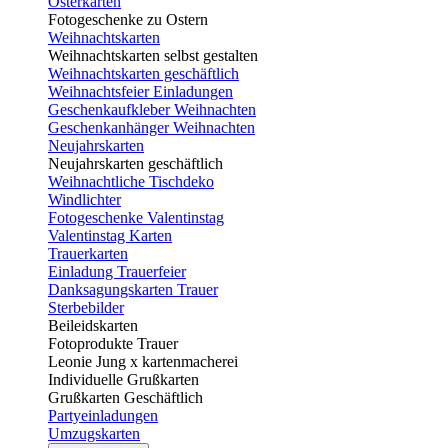
Osterkarten
Fotogeschenke zu Ostern
Weihnachtskarten
Weihnachtskarten selbst gestalten
Weihnachtskarten geschäftlich
Weihnachtsfeier Einladungen
Geschenkaufkleber Weihnachten
Geschenkanhänger Weihnachten
Neujahrskarten
Neujahrskarten geschäftlich
Weihnachtliche Tischdeko
Windlichter
Fotogeschenke Valentinstag
Valentinstag Karten
Trauerkarten
Einladung Trauerfeier
Danksagungskarten Trauer
Sterbebilder
Beileidskarten
Fotoprodukte Trauer
Leonie Jung x kartenmacherei
Individuelle Grußkarten
Grußkarten Geschäftlich
Partyeinladungen
Umzugskarten