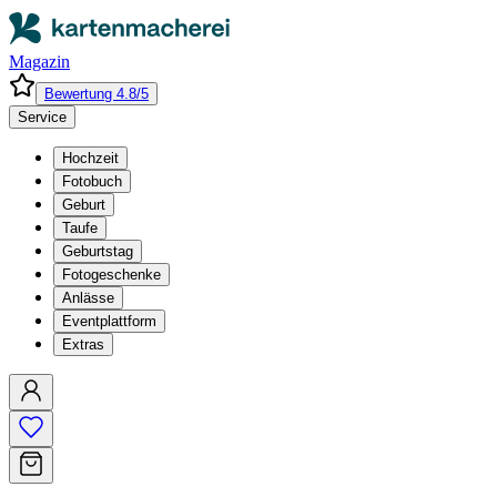
Magazin
Bewertung 4.8/5
Service
Hochzeit
Fotobuch
Geburt
Taufe
Geburtstag
Fotogeschenke
Anlässe
Eventplattform
Extras