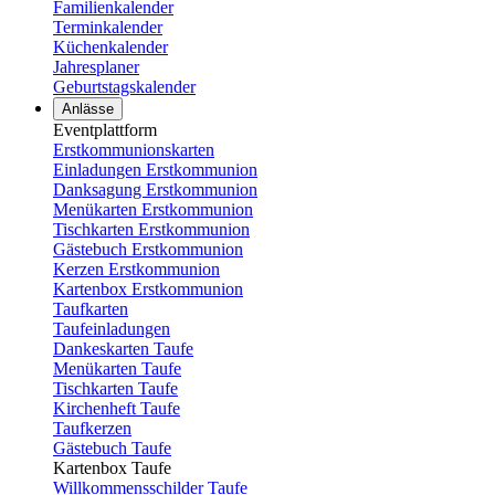
Familienkalender
Terminkalender
Küchenkalender
Jahresplaner
Geburtstagskalender
Anlässe
Eventplattform
Erstkommunionskarten
Einladungen Erstkommunion
Danksagung Erstkommunion
Menükarten Erstkommunion
Tischkarten Erstkommunion
Gästebuch Erstkommunion
Kerzen Erstkommunion
Kartenbox Erstkommunion
Taufkarten
Taufeinladungen
Dankeskarten Taufe
Menükarten Taufe
Tischkarten Taufe
Kirchenheft Taufe
Taufkerzen
Gästebuch Taufe
Kartenbox Taufe
Willkommensschilder Taufe