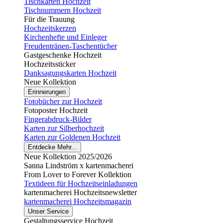
Tischkarten Hochzeit
Tischnummern Hochzeit
Für die Trauung
Hochzeitskerzen
Kirchenhefte und Einleger
Freudentränen-Taschentücher
Gastgeschenke Hochzeit
Hochzeitssticker
Danksagungskarten Hochzeit
Neue Kollektion
Erinnerungen
Fotobücher zur Hochzeit
Fotoposter Hochzeit
Fingerabdruck-Bilder
Karten zur Silberhochzeit
Karten zur Goldenen Hochzeit
Entdecke Mehr...
Neue Kollektion 2025/2026
Sanna Lindström x kartenmacherei
From Lover to Forever Kollektion
Textideen für Hochzeitseinladungen
kartenmacherei Hochzeitsnewsletter
kartenmacherei Hochzeitsmagazin
Unser Service
Gestaltungsservice Hochzeit