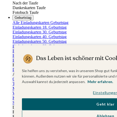
Nach der Taufe
Dankeskarten Taufe
Fotobuch Taufe
Geburtstag
Alle Einladungskarten Geburtstag
Einladungskarten 18. Geburtstag
Einladungskarten 30. Geburtstag
Einladungskarten 40. Geburtstag
Einladungskarten 50. Geburtstag
Einladungskarten 60. Geburtstag
Einladungskarten 70. Geburtstag
Einladungskarten 80. Geburtstag
Das Leben ist schöner mit Cook
Einladungskarten 90. Geburtstag
Für jedes Alter
Doppelgeburtstag Einladungen
Sie helfen uns zu verstehen, was in unserem Shop gut funk
Alle Geburtstagsextras
können. Außerdem nutzen wir sie für personalisierte und 
Gästebücher Geburtstag
Auswahl kannst du jederzeit anpassen.
Mehr erfahren.
Tischkarten Geburtstag
Menükarten Geburtstag
Einstellunge
Weinetiketten Geburtstag
Kartenbox Geburtstag
Save the Date Karten
Geht klar
Dankeskarten Geburtstag
Fotobuch Geburtstag
Ablehnen
Eventplattform