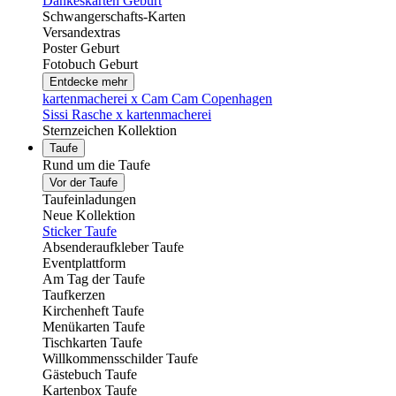
Dankeskarten Geburt
Schwangerschafts-Karten
Versandextras
Poster Geburt
Fotobuch Geburt
Entdecke mehr
kartenmacherei x Cam Cam Copenhagen
Sissi Rasche x kartenmacherei
Sternzeichen Kollektion
Taufe
Rund um die Taufe
Vor der Taufe
Taufeinladungen
Neue Kollektion
Sticker Taufe
Absenderaufkleber Taufe
Eventplattform
Am Tag der Taufe
Taufkerzen
Kirchenheft Taufe
Menükarten Taufe
Tischkarten Taufe
Willkommensschilder Taufe
Gästebuch Taufe
Kartenbox Taufe