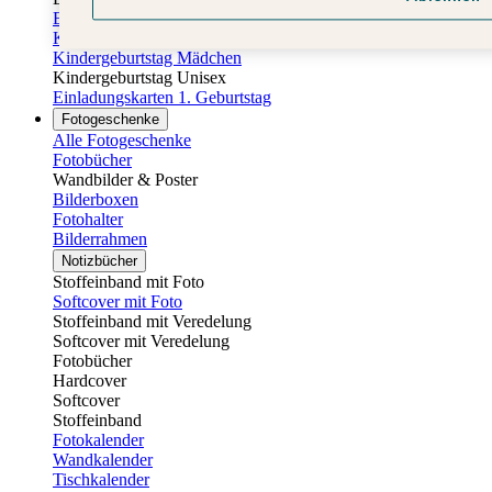
Einladungskarten Kindergeburtstag
Kindergeburtstag Jungen
Kindergeburtstag Mädchen
Kindergeburtstag Unisex
Einladungskarten 1. Geburtstag
Fotogeschenke
Alle Fotogeschenke
Fotobücher
Wandbilder & Poster
Bilderboxen
Fotohalter
Bilderrahmen
Notizbücher
Stoffeinband mit Foto
Softcover mit Foto
Stoffeinband mit Veredelung
Softcover mit Veredelung
Fotobücher
Hardcover
Softcover
Stoffeinband
Fotokalender
Wandkalender
Tischkalender