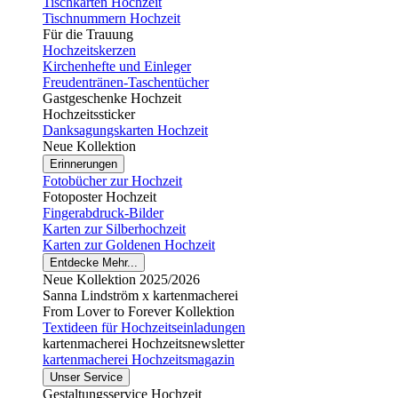
Tischkarten Hochzeit
Tischnummern Hochzeit
Für die Trauung
Hochzeitskerzen
Kirchenhefte und Einleger
Freudentränen-Taschentücher
Gastgeschenke Hochzeit
Hochzeitssticker
Danksagungskarten Hochzeit
Neue Kollektion
Erinnerungen
Fotobücher zur Hochzeit
Fotoposter Hochzeit
Fingerabdruck-Bilder
Karten zur Silberhochzeit
Karten zur Goldenen Hochzeit
Entdecke Mehr...
Neue Kollektion 2025/2026
Sanna Lindström x kartenmacherei
From Lover to Forever Kollektion
Textideen für Hochzeitseinladungen
kartenmacherei Hochzeitsnewsletter
kartenmacherei Hochzeitsmagazin
Unser Service
Gestaltungsservice Hochzeit