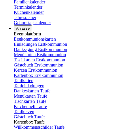
Familienkalender
Terminkalender
Küchenkalender
Jahresplaner
Geburtstagskalender
Anlässe
Eventplattform
Erstkommunionskarten
Einladungen Erstkommunion
Danksagung Erstkommunion
Menükarten Erstkommunion
Tischkarten Erstkommunion
Gästebuch Erstkommunion
Kerzen Erstkommunion
Kartenbox Erstkommunion
Taufkarten
Taufeinladungen
Dankeskarten Taufe
Menükarten Taufe
Tischkarten Taufe
Kirchenheft Taufe
Taufkerzen
Gästebuch Taufe
Kartenbox Taufe
Willkommensschilder Taufe