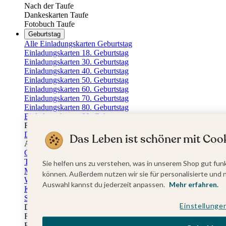
Nach der Taufe
Dankeskarten Taufe
Fotobuch Taufe
Geburtstag
Alle Einladungskarten Geburtstag
Einladungskarten 18. Geburtstag
Einladungskarten 30. Geburtstag
Einladungskarten 40. Geburtstag
Einladungskarten 50. Geburtstag
Einladungskarten 60. Geburtstag
Einladungskarten 70. Geburtstag
Einladungskarten 80. Geburtstag
Einladungskarten 90. Geburtstag
Für jedes Alter
Doppelgeburtstag Einladungen
Das Leben ist schöner mit Cook
Alle Geburtstagsextras
Gästebücher Geburtstag
Tischkarten Geburtstag
Sie helfen uns zu verstehen, was in unserem Shop gut funk
Menükarten Geburtstag
können. Außerdem nutzen wir sie für personalisierte und 
Weinetiketten Geburtstag
Auswahl kannst du jederzeit anpassen.
Mehr erfahren.
Kartenbox Geburtstag
Save the Date Karten
Einstellunge
Dankeskarten Geburtstag
Fotobuch Geburtstag
Eventplattform