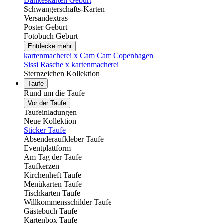
Dankeskarten Geburt
Schwangerschafts-Karten
Versandextras
Poster Geburt
Fotobuch Geburt
Entdecke mehr
kartenmacherei x Cam Cam Copenhagen
Sissi Rasche x kartenmacherei
Sternzeichen Kollektion
Taufe
Rund um die Taufe
Vor der Taufe
Taufeinladungen
Neue Kollektion
Sticker Taufe
Absenderaufkleber Taufe
Eventplattform
Am Tag der Taufe
Taufkerzen
Kirchenheft Taufe
Menükarten Taufe
Tischkarten Taufe
Willkommensschilder Taufe
Gästebuch Taufe
Kartenbox Taufe