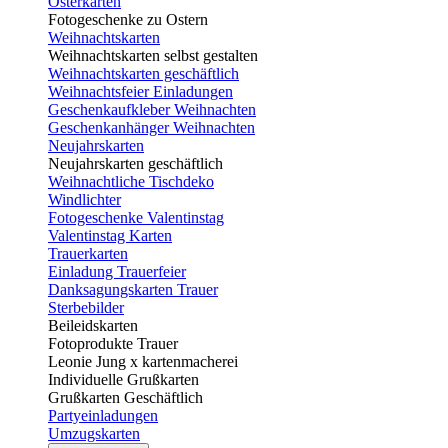
Osterkarten
Fotogeschenke zu Ostern
Weihnachtskarten
Weihnachtskarten selbst gestalten
Weihnachtskarten geschäftlich
Weihnachtsfeier Einladungen
Geschenkaufkleber Weihnachten
Geschenkanhänger Weihnachten
Neujahrskarten
Neujahrskarten geschäftlich
Weihnachtliche Tischdeko
Windlichter
Fotogeschenke Valentinstag
Valentinstag Karten
Trauerkarten
Einladung Trauerfeier
Danksagungskarten Trauer
Sterbebilder
Beileidskarten
Fotoprodukte Trauer
Leonie Jung x kartenmacherei
Individuelle Grußkarten
Grußkarten Geschäftlich
Partyeinladungen
Umzugskarten