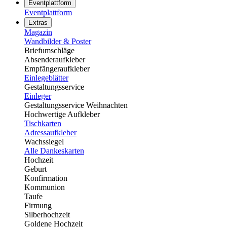
Eventplattform
Eventplattform
Extras
Magazin
Wandbilder & Poster
Briefumschläge
Absenderaufkleber
Empfängeraufkleber
Einlegeblätter
Gestaltungsservice
Einleger
Gestaltungsservice Weihnachten
Hochwertige Aufkleber
Tischkarten
Adressaufkleber
Wachssiegel
Alle Dankeskarten
Hochzeit
Geburt
Konfirmation
Kommunion
Taufe
Firmung
Silberhochzeit
Goldene Hochzeit