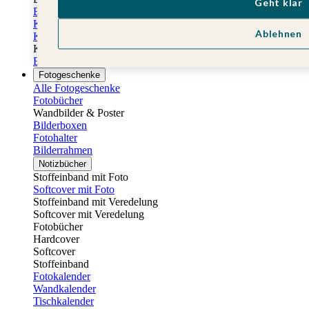
Geht klar
Einladungskarten Kindergeburtstag
Kindergeburtstag Jungen
Ablehnen
Kindergeburtstag Mädchen
Kindergeburtstag Unisex
Einladungskarten 1. Geburtstag
Fotogeschenke
Alle Fotogeschenke
Fotobücher
Wandbilder & Poster
Bilderboxen
Fotohalter
Bilderrahmen
Notizbücher
Stoffeinband mit Foto
Softcover mit Foto
Stoffeinband mit Veredelung
Softcover mit Veredelung
Fotobücher
Hardcover
Softcover
Stoffeinband
Fotokalender
Wandkalender
Tischkalender