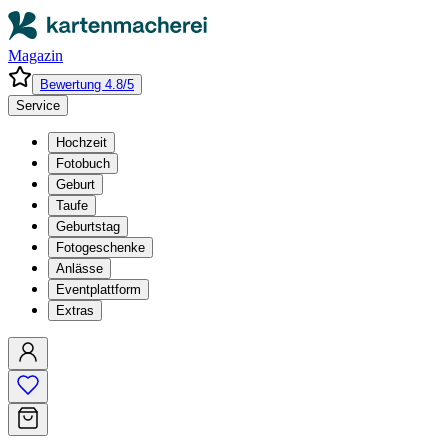
Magazin
Bewertung 4.8/5
Service
Hochzeit
Fotobuch
Geburt
Taufe
Geburtstag
Fotogeschenke
Anlässe
Eventplattform
Extras