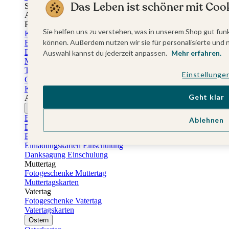
Das Leben ist schöner mit Cook
Sticker Taufe
Absenderaufkleber Taufe
Fotobuch Taufe
Sie helfen uns zu verstehen, was in unserem Shop gut funk
Konfirmationskarten
können. Außerdem nutzen wir sie für personalisierte und 
Einladungskarten Konfirmation
Danksagung Konfirmation
Auswahl kannst du jederzeit anpassen.
Mehr erfahren.
Menükarten Konfirmation
Tischkarten Konfirmation
Einstellunge
Gästebuch Konfirmation
Kerzen Konfirmation
Geht klar
Aufkleber zum Anlass Ihres Kindes
Firmungskarten
Einladungskarten Firmung
Ablehnen
Dankeskarten Firmung
Einschulungskarten
Einladungskarten Einschulung
Danksagung Einschulung
Muttertag
Fotogeschenke Muttertag
Muttertagskarten
Vatertag
Fotogeschenke Vatertag
Vatertagskarten
Ostern