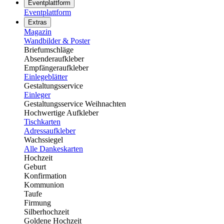
Eventplattform
Eventplattform
Extras
Magazin
Wandbilder & Poster
Briefumschläge
Absenderaufkleber
Empfängeraufkleber
Einlegeblätter
Gestaltungsservice
Einleger
Gestaltungsservice Weihnachten
Hochwertige Aufkleber
Tischkarten
Adressaufkleber
Wachssiegel
Alle Dankeskarten
Hochzeit
Geburt
Konfirmation
Kommunion
Taufe
Firmung
Silberhochzeit
Goldene Hochzeit