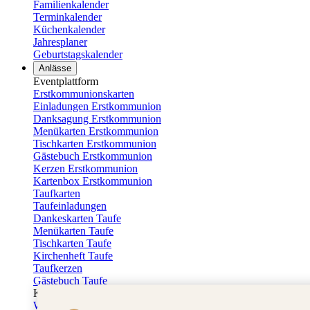
Familienkalender
Terminkalender
Küchenkalender
Jahresplaner
Geburtstagskalender
Anlässe
Eventplattform
Erstkommunionskarten
Einladungen Erstkommunion
Danksagung Erstkommunion
Menükarten Erstkommunion
Tischkarten Erstkommunion
Gästebuch Erstkommunion
Kerzen Erstkommunion
Kartenbox Erstkommunion
Taufkarten
Taufeinladungen
Dankeskarten Taufe
Menükarten Taufe
Tischkarten Taufe
Kirchenheft Taufe
Taufkerzen
Gästebuch Taufe
Kartenbox Taufe
Willkommensschilder Taufe