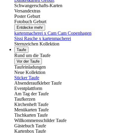
Dankeskarten Geburt
Schwangerschafts-Karten
Versandextras
Poster Geburt
Fotobuch Geburt
Entdecke mehr
kartenmacherei x Cam Cam Copenhagen
Sissi Rasche x kartenmacherei
Sternzeichen Kollektion
Taufe
Rund um die Taufe
Vor der Taufe
Taufeinladungen
Neue Kollektion
Sticker Taufe
Absenderaufkleber Taufe
Eventplattform
Am Tag der Taufe
Taufkerzen
Kirchenheft Taufe
Menükarten Taufe
Tischkarten Taufe
Willkommensschilder Taufe
Gästebuch Taufe
Kartenbox Taufe