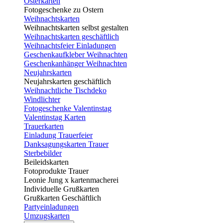
Osterkarten
Fotogeschenke zu Ostern
Weihnachtskarten
Weihnachtskarten selbst gestalten
Weihnachtskarten geschäftlich
Weihnachtsfeier Einladungen
Geschenkaufkleber Weihnachten
Geschenkanhänger Weihnachten
Neujahrskarten
Neujahrskarten geschäftlich
Weihnachtliche Tischdeko
Windlichter
Fotogeschenke Valentinstag
Valentinstag Karten
Trauerkarten
Einladung Trauerfeier
Danksagungskarten Trauer
Sterbebilder
Beileidskarten
Fotoprodukte Trauer
Leonie Jung x kartenmacherei
Individuelle Grußkarten
Grußkarten Geschäftlich
Partyeinladungen
Umzugskarten