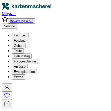
Magazin
Bewertung 4.8/5
Service
Hochzeit
Fotobuch
Geburt
Taufe
Geburtstag
Fotogeschenke
Anlässe
Eventplattform
Extras