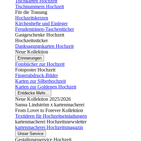
Tischkarten Hochzeit
Tischnummern Hochzeit
Für die Trauung
Hochzeitskerzen
Kirchenhefte und Einleger
Freudentränen-Taschentücher
Gastgeschenke Hochzeit
Hochzeitssticker
Danksagungskarten Hochzeit
Neue Kollektion
Erinnerungen
Fotobücher zur Hochzeit
Fotoposter Hochzeit
Fingerabdruck-Bilder
Karten zur Silberhochzeit
Karten zur Goldenen Hochzeit
Entdecke Mehr...
Neue Kollektion 2025/2026
Sanna Lindström x kartenmacherei
From Lover to Forever Kollektion
Textideen für Hochzeitseinladungen
kartenmacherei Hochzeitsnewsletter
kartenmacherei Hochzeitsmagazin
Unser Service
Gestaltungsservice Hochzeit