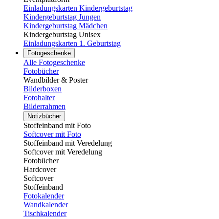
Einladungskarten Kindergeburtstag
Kindergeburtstag Jungen
Kindergeburtstag Mädchen
Kindergeburtstag Unisex
Einladungskarten 1. Geburtstag
Fotogeschenke
Alle Fotogeschenke
Fotobücher
Wandbilder & Poster
Bilderboxen
Fotohalter
Bilderrahmen
Notizbücher
Stoffeinband mit Foto
Softcover mit Foto
Stoffeinband mit Veredelung
Softcover mit Veredelung
Fotobücher
Hardcover
Softcover
Stoffeinband
Fotokalender
Wandkalender
Tischkalender