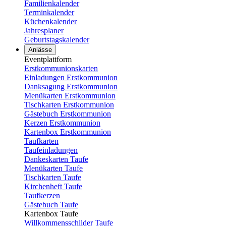
Familienkalender
Terminkalender
Küchenkalender
Jahresplaner
Geburtstagskalender
Anlässe
Eventplattform
Erstkommunionskarten
Einladungen Erstkommunion
Danksagung Erstkommunion
Menükarten Erstkommunion
Tischkarten Erstkommunion
Gästebuch Erstkommunion
Kerzen Erstkommunion
Kartenbox Erstkommunion
Taufkarten
Taufeinladungen
Dankeskarten Taufe
Menükarten Taufe
Tischkarten Taufe
Kirchenheft Taufe
Taufkerzen
Gästebuch Taufe
Kartenbox Taufe
Willkommensschilder Taufe