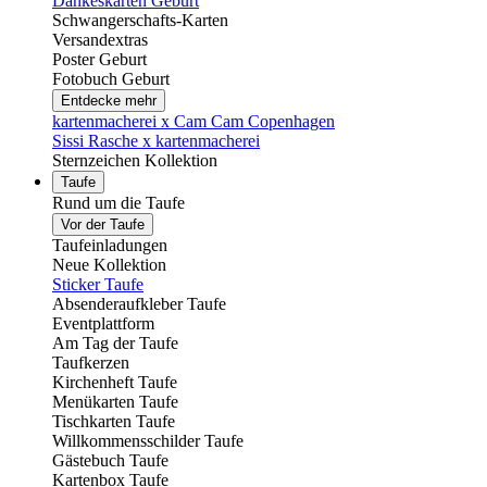
Dankeskarten Geburt
Schwangerschafts-Karten
Versandextras
Poster Geburt
Fotobuch Geburt
Entdecke mehr
kartenmacherei x Cam Cam Copenhagen
Sissi Rasche x kartenmacherei
Sternzeichen Kollektion
Taufe
Rund um die Taufe
Vor der Taufe
Taufeinladungen
Neue Kollektion
Sticker Taufe
Absenderaufkleber Taufe
Eventplattform
Am Tag der Taufe
Taufkerzen
Kirchenheft Taufe
Menükarten Taufe
Tischkarten Taufe
Willkommensschilder Taufe
Gästebuch Taufe
Kartenbox Taufe