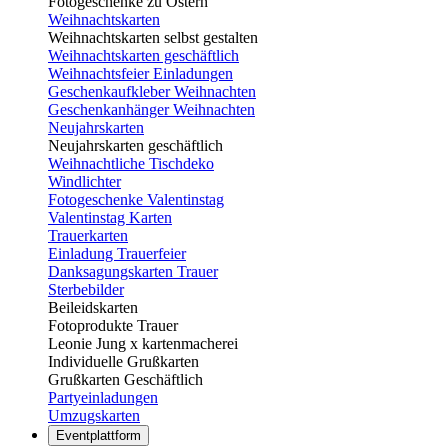
Fotogeschenke zu Ostern
Weihnachtskarten
Weihnachtskarten selbst gestalten
Weihnachtskarten geschäftlich
Weihnachtsfeier Einladungen
Geschenkaufkleber Weihnachten
Geschenkanhänger Weihnachten
Neujahrskarten
Neujahrskarten geschäftlich
Weihnachtliche Tischdeko
Windlichter
Fotogeschenke Valentinstag
Valentinstag Karten
Trauerkarten
Einladung Trauerfeier
Danksagungskarten Trauer
Sterbebilder
Beileidskarten
Fotoprodukte Trauer
Leonie Jung x kartenmacherei
Individuelle Grußkarten
Grußkarten Geschäftlich
Partyeinladungen
Umzugskarten
Eventplattform