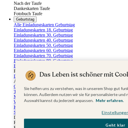
Nach der Taufe
Dankeskarten Taufe
Fotobuch Taufe
Geburtstag
Alle Einladungskarten Geburtstag
Einladungskarten 18. Geburtstag
Einladungskarten 30. Geburtstag
Einladungskarten 40. Geburtstag
Einladungskarten 50. Geburtstag
Einladungskarten 60. Geburtstag
Einladungskarten 70. Geburtstag
Einladungskarten 80. Geburtstag
Einladungskarten 90. Geburtstag
Für jedes Alter
Das Leben ist schöner mit Cook
Doppelgeburtstag Einladungen
Alle Geburtstagsextras
Gästebücher Geburtstag
Sie helfen uns zu verstehen, was in unserem Shop gut funk
Tischkarten Geburtstag
können. Außerdem nutzen wir sie für personalisierte und 
Menükarten Geburtstag
Auswahl kannst du jederzeit anpassen.
Mehr erfahren.
Weinetiketten Geburtstag
Kartenbox Geburtstag
Save the Date Karten
Einstellunge
Dankeskarten Geburtstag
Fotobuch Geburtstag
Geht klar
Eventplattform