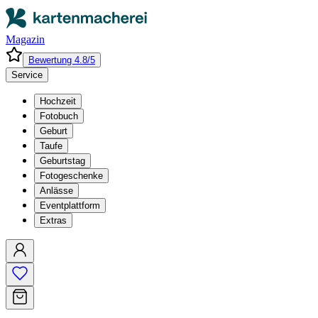
Magazin
Bewertung 4.8/5
Service
Hochzeit
Fotobuch
Geburt
Taufe
Geburtstag
Fotogeschenke
Anlässe
Eventplattform
Extras