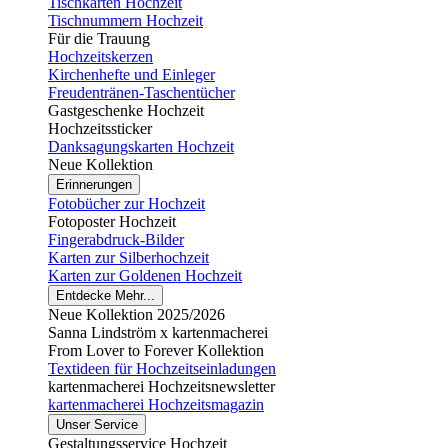
Tischkarten Hochzeit
Tischnummern Hochzeit
Für die Trauung
Hochzeitskerzen
Kirchenhefte und Einleger
Freudentränen-Taschentücher
Gastgeschenke Hochzeit
Hochzeitssticker
Danksagungskarten Hochzeit
Neue Kollektion
Erinnerungen
Fotobücher zur Hochzeit
Fotoposter Hochzeit
Fingerabdruck-Bilder
Karten zur Silberhochzeit
Karten zur Goldenen Hochzeit
Entdecke Mehr...
Neue Kollektion 2025/2026
Sanna Lindström x kartenmacherei
From Lover to Forever Kollektion
Textideen für Hochzeitseinladungen
kartenmacherei Hochzeitsnewsletter
kartenmacherei Hochzeitsmagazin
Unser Service
Gestaltungsservice Hochzeit