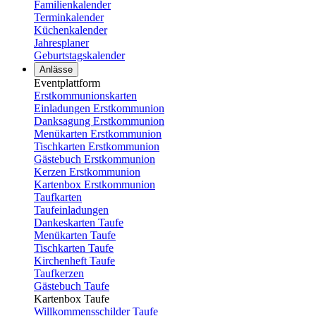
Familienkalender
Terminkalender
Küchenkalender
Jahresplaner
Geburtstagskalender
Anlässe
Eventplattform
Erstkommunionskarten
Einladungen Erstkommunion
Danksagung Erstkommunion
Menükarten Erstkommunion
Tischkarten Erstkommunion
Gästebuch Erstkommunion
Kerzen Erstkommunion
Kartenbox Erstkommunion
Taufkarten
Taufeinladungen
Dankeskarten Taufe
Menükarten Taufe
Tischkarten Taufe
Kirchenheft Taufe
Taufkerzen
Gästebuch Taufe
Kartenbox Taufe
Willkommensschilder Taufe