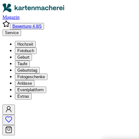
Magazin
Bewertung 4.8/5
Service
Hochzeit
Fotobuch
Geburt
Taufe
Geburtstag
Fotogeschenke
Anlässe
Eventplattform
Extras