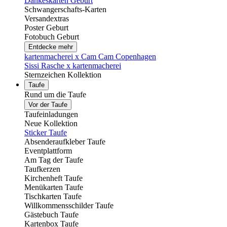
Dankeskarten Geburt
Schwangerschafts-Karten
Versandextras
Poster Geburt
Fotobuch Geburt
Entdecke mehr
kartenmacherei x Cam Cam Copenhagen
Sissi Rasche x kartenmacherei
Sternzeichen Kollektion
Taufe
Rund um die Taufe
Vor der Taufe
Taufeinladungen
Neue Kollektion
Sticker Taufe
Absenderaufkleber Taufe
Eventplattform
Am Tag der Taufe
Taufkerzen
Kirchenheft Taufe
Menükarten Taufe
Tischkarten Taufe
Willkommensschilder Taufe
Gästebuch Taufe
Kartenbox Taufe