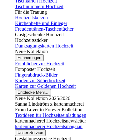
Tischkarten Hochzeit
Tischnummern Hochzeit
Für die Trauung
Hochzeitskerzen
Kirchenhefte und Einleger
Freudentränen-Taschentücher
Gastgeschenke Hochzeit
Hochzeitssticker
Danksagungskarten Hochzeit
Neue Kollektion
Erinnerungen
Fotobücher zur Hochzeit
Fotoposter Hochzeit
Fingerabdruck-Bilder
Karten zur Silberhochzeit
Karten zur Goldenen Hochzeit
Entdecke Mehr...
Neue Kollektion 2025/2026
Sanna Lindström x kartenmacherei
From Lover to Forever Kollektion
Textideen für Hochzeitseinladungen
kartenmacherei Hochzeitsnewsletter
kartenmacherei Hochzeitsmagazin
Unser Service
Gestaltungsservice Hochzeit