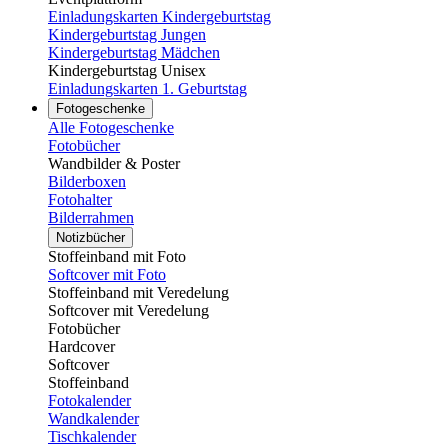
Einladungskarten Kindergeburtstag
Kindergeburtstag Jungen
Kindergeburtstag Mädchen
Kindergeburtstag Unisex
Einladungskarten 1. Geburtstag
Fotogeschenke
Alle Fotogeschenke
Fotobücher
Wandbilder & Poster
Bilderboxen
Fotohalter
Bilderrahmen
Notizbücher
Stoffeinband mit Foto
Softcover mit Foto
Stoffeinband mit Veredelung
Softcover mit Veredelung
Fotobücher
Hardcover
Softcover
Stoffeinband
Fotokalender
Wandkalender
Tischkalender