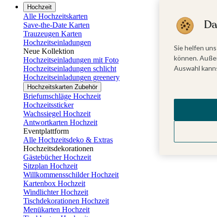
Hochzeit
Alle Hochzeitskarten
Da
Save-the-Date Karten
Trauzeugen Karten
Hochzeitseinladungen
Sie helfen uns
Neue Kollektion
können. Außer
Hochzeitseinladungen mit Foto
Auswahl kanns
Hochzeitseinladungen schlicht
Hochzeitseinladungen greenery
Hochzeitskarten Zubehör
Briefumschläge Hochzeit
Hochzeitssticker
Wachssiegel Hochzeit
Antwortkarten Hochzeit
Eventplattform
Alle Hochzeitsdeko & Extras
Hochzeitsdekorationen
Gästebücher Hochzeit
Sitzplan Hochzeit
Willkommensschilder Hochzeit
Kartenbox Hochzeit
Windlichter Hochzeit
Tischdekorationen Hochzeit
Menükarten Hochzeit