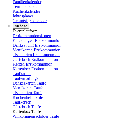
Familienkalender
Terminkalender
Küchenkalender
Jahresplaner
Geburtstagskalender
Anlässe
Eventplattform
Erstkommunionskarten
Einladungen Erstkommunion
Danksagung Erstkommunion
Menükarten Erstkommunion
Tischkarten Erstkommunion
Gästebuch Erstkommunion
Kerzen Erstkommunion
Kartenbox Erstkommunion
Taufkarten
Taufeinladungen
Dankeskarten Taufe
Menükarten Taufe
Tischkarten Taufe
Kirchenheft Taufe
Taufkerzen
Gästebuch Taufe
Kartenbox Taufe
Willkommensschilder Taufe