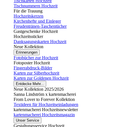
Tischkarten Hochzeit
Tischnummern Hochzeit
Für die Trauung
Hochzeitskerzen
Kirchenhefte und Einleger
Freudentränen-Taschentücher
Gastgeschenke Hochzeit
Hochzeitssticker
Danksagungskarten Hochzeit
Neue Kollektion
Erinnerungen
Fotobücher zur Hochzeit
Fotoposter Hochzeit
Fingerabdruck-Bilder
Karten zur Silberhochzeit
Karten zur Goldenen Hochzeit
Entdecke Mehr...
Neue Kollektion 2025/2026
Sanna Lindström x kartenmacherei
From Lover to Forever Kollektion
Textideen für Hochzeitseinladungen
kartenmacherei Hochzeitsnewsletter
kartenmacherei Hochzeitsmagazin
Unser Service
Gestaltungsservice Hochzeit