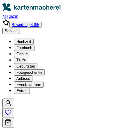
Magazin
Bewertung 4.8/5
Service
Hochzeit
Fotobuch
Geburt
Taufe
Geburtstag
Fotogeschenke
Anlässe
Eventplattform
Extras