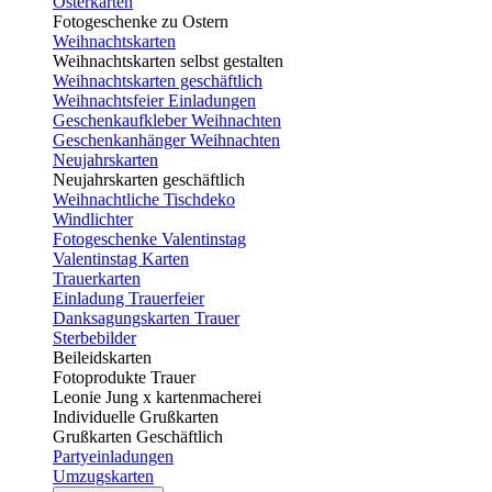
Osterkarten
Fotogeschenke zu Ostern
Weihnachtskarten
Weihnachtskarten selbst gestalten
Weihnachtskarten geschäftlich
Weihnachtsfeier Einladungen
Geschenkaufkleber Weihnachten
Geschenkanhänger Weihnachten
Neujahrskarten
Neujahrskarten geschäftlich
Weihnachtliche Tischdeko
Windlichter
Fotogeschenke Valentinstag
Valentinstag Karten
Trauerkarten
Einladung Trauerfeier
Danksagungskarten Trauer
Sterbebilder
Beileidskarten
Fotoprodukte Trauer
Leonie Jung x kartenmacherei
Individuelle Grußkarten
Grußkarten Geschäftlich
Partyeinladungen
Umzugskarten