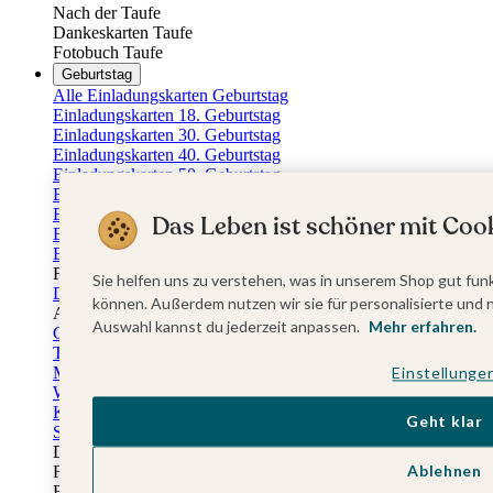
Nach der Taufe
Dankeskarten Taufe
Fotobuch Taufe
Geburtstag
Alle Einladungskarten Geburtstag
Einladungskarten 18. Geburtstag
Einladungskarten 30. Geburtstag
Einladungskarten 40. Geburtstag
Einladungskarten 50. Geburtstag
Einladungskarten 60. Geburtstag
Einladungskarten 70. Geburtstag
Das Leben ist schöner mit Cook
Einladungskarten 80. Geburtstag
Einladungskarten 90. Geburtstag
Für jedes Alter
Sie helfen uns zu verstehen, was in unserem Shop gut funk
Doppelgeburtstag Einladungen
können. Außerdem nutzen wir sie für personalisierte und 
Alle Geburtstagsextras
Auswahl kannst du jederzeit anpassen.
Mehr erfahren.
Gästebücher Geburtstag
Tischkarten Geburtstag
Menükarten Geburtstag
Einstellunge
Weinetiketten Geburtstag
Kartenbox Geburtstag
Geht klar
Save the Date Karten
Dankeskarten Geburtstag
Ablehnen
Fotobuch Geburtstag
Eventplattform