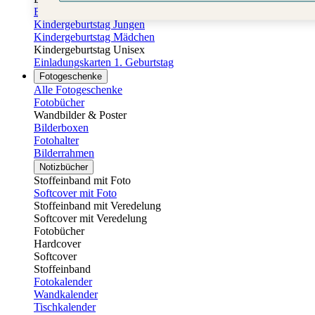
Einladungskarten Kindergeburtstag
Kindergeburtstag Jungen
Kindergeburtstag Mädchen
Kindergeburtstag Unisex
Einladungskarten 1. Geburtstag
Fotogeschenke
Alle Fotogeschenke
Fotobücher
Wandbilder & Poster
Bilderboxen
Fotohalter
Bilderrahmen
Notizbücher
Stoffeinband mit Foto
Softcover mit Foto
Stoffeinband mit Veredelung
Softcover mit Veredelung
Fotobücher
Hardcover
Softcover
Stoffeinband
Fotokalender
Wandkalender
Tischkalender