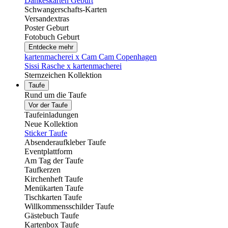
Dankeskarten Geburt
Schwangerschafts-Karten
Versandextras
Poster Geburt
Fotobuch Geburt
Entdecke mehr
kartenmacherei x Cam Cam Copenhagen
Sissi Rasche x kartenmacherei
Sternzeichen Kollektion
Taufe
Rund um die Taufe
Vor der Taufe
Taufeinladungen
Neue Kollektion
Sticker Taufe
Absenderaufkleber Taufe
Eventplattform
Am Tag der Taufe
Taufkerzen
Kirchenheft Taufe
Menükarten Taufe
Tischkarten Taufe
Willkommensschilder Taufe
Gästebuch Taufe
Kartenbox Taufe