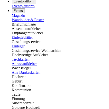
Eventplattform
Eventplattform
Extras
Magazin
Wandbilder & Poster
Briefumschläge
Absenderaufkleber
Empfängeraufkleber
Einlegeblätter
Gestaltungsservice
Einleger
Gestaltungsservice Weihnachten
Hochwertige Aufkleber
Tischkarten
Adressaufkleber
Wachssiegel
Alle Dankeskarten
Hochzeit
Geburt
Konfirmation
Kommunion
Taufe
Firmung
Silberhochzeit
Goldene Hochzeit