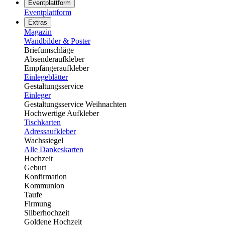
Eventplattform
Eventplattform
Extras
Magazin
Wandbilder & Poster
Briefumschläge
Absenderaufkleber
Empfängeraufkleber
Einlegeblätter
Gestaltungsservice
Einleger
Gestaltungsservice Weihnachten
Hochwertige Aufkleber
Tischkarten
Adressaufkleber
Wachssiegel
Alle Dankeskarten
Hochzeit
Geburt
Konfirmation
Kommunion
Taufe
Firmung
Silberhochzeit
Goldene Hochzeit