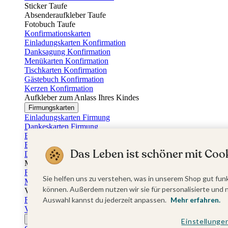
Sticker Taufe
Absenderaufkleber Taufe
Fotobuch Taufe
Konfirmationskarten
Einladungskarten Konfirmation
Danksagung Konfirmation
Menükarten Konfirmation
Tischkarten Konfirmation
Gästebuch Konfirmation
Kerzen Konfirmation
Aufkleber zum Anlass Ihres Kindes
Firmungskarten
Einladungskarten Firmung
Dankeskarten Firmung
Einschulungskarten
Einladungskarten Einschulung
Das Leben ist schöner mit Cook
Danksagung Einschulung
Muttertag
Fotogeschenke Muttertag
Sie helfen uns zu verstehen, was in unserem Shop gut funk
Muttertagskarten
können. Außerdem nutzen wir sie für personalisierte und 
Vatertag
Fotogeschenke Vatertag
Auswahl kannst du jederzeit anpassen.
Mehr erfahren.
Vatertagskarten
Ostern
Einstellunge