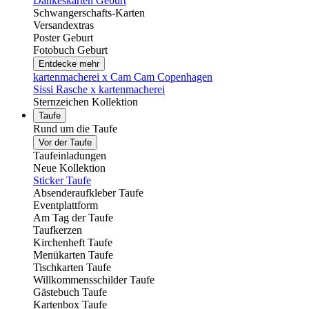
Dankeskarten Geburt
Schwangerschafts-Karten
Versandextras
Poster Geburt
Fotobuch Geburt
Entdecke mehr
kartenmacherei x Cam Cam Copenhagen
Sissi Rasche x kartenmacherei
Sternzeichen Kollektion
Taufe
Rund um die Taufe
Vor der Taufe
Taufeinladungen
Neue Kollektion
Sticker Taufe
Absenderaufkleber Taufe
Eventplattform
Am Tag der Taufe
Taufkerzen
Kirchenheft Taufe
Menükarten Taufe
Tischkarten Taufe
Willkommensschilder Taufe
Gästebuch Taufe
Kartenbox Taufe