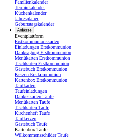
Familienkalender
Terminkalender
Küchenkalender
Jahresplaner
Geburtstagskalender
Anlässe
Eventplattform
Erstkommunionskarten
Einladungen Erstkommunion
Danksagung Erstkommunion
Menükarten Erstkommunion
Tischkarten Erstkommunion
Gästebuch Erstkommunion
Kerzen Erstkommunion
Kartenbox Erstkommunion
Taufkarten
Taufeinladungen
Dankeskarten Taufe
Menükarten Taufe
Tischkarten Taufe
Kirchenheft Taufe
Taufkerzen
Gästebuch Taufe
Kartenbox Taufe
Willkommensschilder Taufe