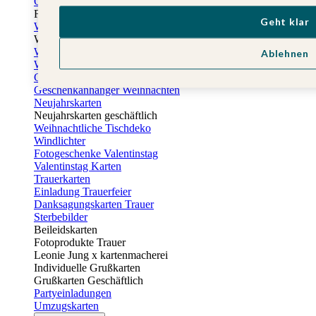
Osterkarten
Fotogeschenke zu Ostern
Geht klar
Weihnachtskarten
Weihnachtskarten selbst gestalten
Weihnachtskarten geschäftlich
Ablehnen
Weihnachtsfeier Einladungen
Geschenkaufkleber Weihnachten
Geschenkanhänger Weihnachten
Neujahrskarten
Neujahrskarten geschäftlich
Weihnachtliche Tischdeko
Windlichter
Fotogeschenke Valentinstag
Valentinstag Karten
Trauerkarten
Einladung Trauerfeier
Danksagungskarten Trauer
Sterbebilder
Beileidskarten
Fotoprodukte Trauer
Leonie Jung x kartenmacherei
Individuelle Grußkarten
Grußkarten Geschäftlich
Partyeinladungen
Umzugskarten