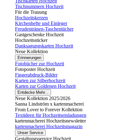
Tischkarten Hochzeit
Tischnummern Hochzeit
Für die Trauung
Hochzeitskerzen
Kirchenhefte und Einleger
Freudentränen-Taschentücher
Gastgeschenke Hochzeit
Hochzeitssticker
Danksagungskarten Hochzeit
Neue Kollektion
Erinnerungen
Fotobücher zur Hochzeit
Fotoposter Hochzeit
Fingerabdruck-Bilder
Karten zur Silberhochzeit
Karten zur Goldenen Hochzeit
Entdecke Mehr...
Neue Kollektion 2025/2026
Sanna Lindström x kartenmacherei
From Lover to Forever Kollektion
Textideen für Hochzeitseinladungen
kartenmacherei Hochzeitsnewsletter
kartenmacherei Hochzeitsmagazin
Unser Service
Gestaltungsservice Hochzeit