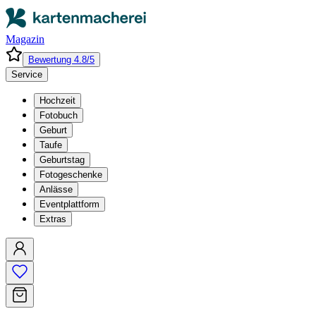
Magazin
Bewertung 4.8/5
Service
Hochzeit
Fotobuch
Geburt
Taufe
Geburtstag
Fotogeschenke
Anlässe
Eventplattform
Extras