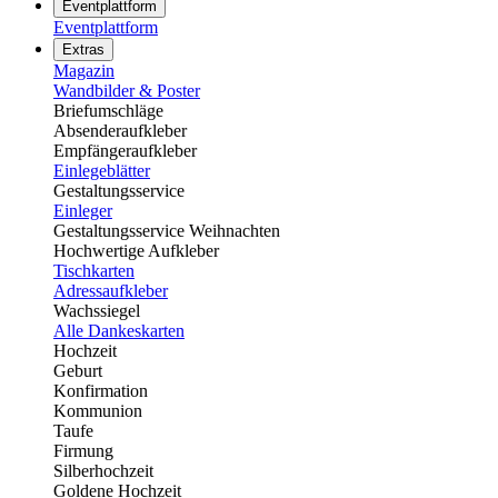
Eventplattform
Eventplattform
Extras
Magazin
Wandbilder & Poster
Briefumschläge
Absenderaufkleber
Empfängeraufkleber
Einlegeblätter
Gestaltungsservice
Einleger
Gestaltungsservice Weihnachten
Hochwertige Aufkleber
Tischkarten
Adressaufkleber
Wachssiegel
Alle Dankeskarten
Hochzeit
Geburt
Konfirmation
Kommunion
Taufe
Firmung
Silberhochzeit
Goldene Hochzeit