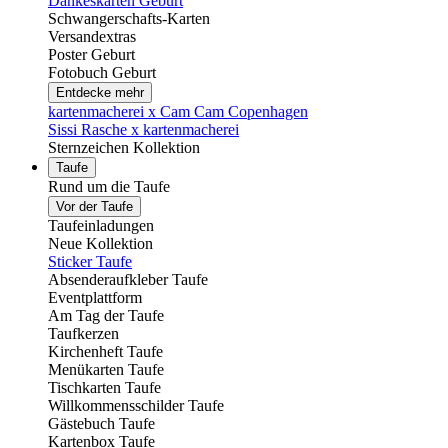
Dankeskarten Geburt
Schwangerschafts-Karten
Versandextras
Poster Geburt
Fotobuch Geburt
Entdecke mehr
kartenmacherei x Cam Cam Copenhagen
Sissi Rasche x kartenmacherei
Sternzeichen Kollektion
Taufe
Rund um die Taufe
Vor der Taufe
Taufeinladungen
Neue Kollektion
Sticker Taufe
Absenderaufkleber Taufe
Eventplattform
Am Tag der Taufe
Taufkerzen
Kirchenheft Taufe
Menükarten Taufe
Tischkarten Taufe
Willkommensschilder Taufe
Gästebuch Taufe
Kartenbox Taufe