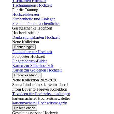
Tischkarten Hochzeit
Tischnummern Hochzeit
Für die Trauung
Hochzeitskerzen
Kirchenhefte und Einleger
Freudentränen-Taschentücher
Gastgeschenke Hochzeit
Hochzeitssticker
Danksagungskarten Hochzeit
Neue Kollektion
Erinnerungen
Fotobücher zur Hochzeit
Fotoposter Hochzeit
Fingerabdruck-Bilder
Karten zur Silberhochzeit
Karten zur Goldenen Hochzeit
Entdecke Mehr...
Neue Kollektion 2025/2026
Sanna Lindström x kartenmacherei
From Lover to Forever Kollektion
Textideen für Hochzeitseinladungen
kartenmacherei Hochzeitsnewsletter
kartenmacherei Hochzeitsmagazin
Unser Service
Gestaltungsservice Hochzeit