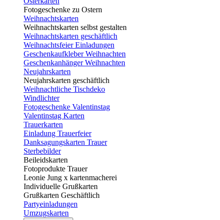
Osterkarten
Fotogeschenke zu Ostern
Weihnachtskarten
Weihnachtskarten selbst gestalten
Weihnachtskarten geschäftlich
Weihnachtsfeier Einladungen
Geschenkaufkleber Weihnachten
Geschenkanhänger Weihnachten
Neujahrskarten
Neujahrskarten geschäftlich
Weihnachtliche Tischdeko
Windlichter
Fotogeschenke Valentinstag
Valentinstag Karten
Trauerkarten
Einladung Trauerfeier
Danksagungskarten Trauer
Sterbebilder
Beileidskarten
Fotoprodukte Trauer
Leonie Jung x kartenmacherei
Individuelle Grußkarten
Grußkarten Geschäftlich
Partyeinladungen
Umzugskarten