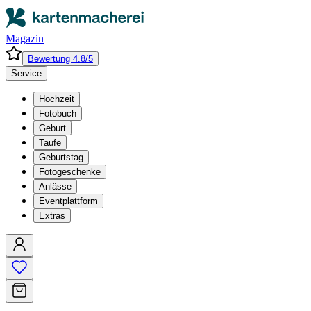
Magazin
Bewertung 4.8/5
Service
Hochzeit
Fotobuch
Geburt
Taufe
Geburtstag
Fotogeschenke
Anlässe
Eventplattform
Extras