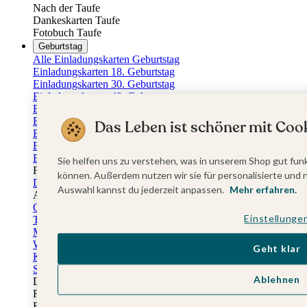
Nach der Taufe
Dankeskarten Taufe
Fotobuch Taufe
Geburtstag
Alle Einladungskarten Geburtstag
Einladungskarten 18. Geburtstag
Einladungskarten 30. Geburtstag
Einladungskarten 40. Geburtstag
Einladungskarten 50. Geburtstag
Einladungskarten 60. Geburtstag
Das Leben ist schöner mit Cook
Einladungskarten 70. Geburtstag
Einladungskarten 80. Geburtstag
Einladungskarten 90. Geburtstag
Sie helfen uns zu verstehen, was in unserem Shop gut funk
Für jedes Alter
können. Außerdem nutzen wir sie für personalisierte und 
Doppelgeburtstag Einladungen
Auswahl kannst du jederzeit anpassen.
Mehr erfahren.
Alle Geburtstagsextras
Gästebücher Geburtstag
Einstellunge
Tischkarten Geburtstag
Menükarten Geburtstag
Weinetiketten Geburtstag
Geht klar
Kartenbox Geburtstag
Save the Date Karten
Ablehnen
Dankeskarten Geburtstag
Fotobuch Geburtstag
Eventplattform