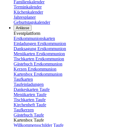
Familienkalender
Terminkalender
Küchenkalender
Jahresplaner
Geburtstagskalender
Anlässe
Eventplattform
Erstkommunionskarten
Einladungen Erstkommunion
Danksagung Erstkommunion
Menükarten Erstkommunion
Tischkarten Erstkommunion
Gästebuch Erstkommunion
Kerzen Erstkommunion
Kartenbox Erstkommunion
Taufkarten
Taufeinladungen
Dankeskarten Taufe
Menükarten Taufe
Tischkarten Taufe
Kirchenheft Taufe
Taufkerzen
Gästebuch Taufe
Kartenbox Taufe
Willkommensschilder Taufe