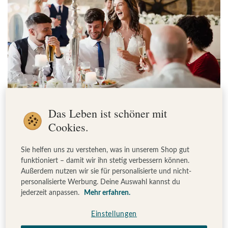
©DGLimages/ iStock
Das Leben ist schöner mit
Cookies.
Tipp 2: Wer versteht sich mit wem?
Sie helfen uns zu verstehen, was in unserem Shop gut
funktioniert – damit wir ihn stetig verbessern können.
Tante Frida kann Cousine Linda nicht leiden, der
Außerdem nutzen wir sie für personalisierte und nicht-
Kumpel des Bräutigams ist der Ex der Trauzeugin?
personalisierte Werbung. Deine Auswahl kannst du
Vorsicht vor Fettnäpfchen! Bei der Hochzeits-
jederzeit anpassen.
Mehr erfahren.
Sitzordnung solltet ihr genau darauf achten, dass alle
Einstellungen
Tischnachbarn gut miteinander harmonieren. Dank