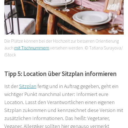
Die Plätze können bei der Hochzeit zur besseren Orientierung
auch
mit Tischnummern
versehen werden. © Tatiana Surayova/
iStock
Tipp 5: Location über Sitzplan informieren
Ist der
Sitzplan
fertig und in Auftrag gegeben, geht ein
wichtiger Punkt manchmal unter: Informiert eure
Location. Lasst den Verantwortlichen einen eigenen
Sitzplan zukommen und kennzeichnet diese Version mit
zusätzlichen Informationen. Das heißt: Vegetarier,
Veganer, Allergiker sollten hier genauso vermerkt