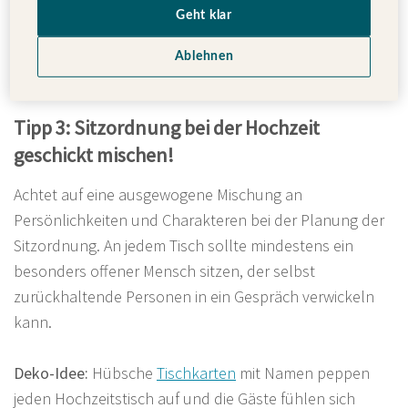
gemeinsamer Interessen können selbst Gäste, die sich
Geht klar
noch nicht kennen, leicht miteinander ins Gespräch
Ablehnen
kommen.
Tipp 3: Sitzordnung bei der Hochzeit
geschickt mischen!
Achtet auf eine ausgewogene Mischung an
Persönlichkeiten und Charakteren bei der Planung der
Sitzordnung. An jedem Tisch sollte mindestens ein
besonders offener Mensch sitzen, der selbst
zurückhaltende Personen in ein Gespräch verwickeln
kann.
Deko-Idee:
Hübsche
Tischkarten
mit Namen peppen
jeden Hochzeitstisch auf und die Gäste fühlen sich