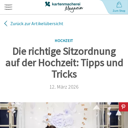
Zum Shop
Zurück zur Artikelübersicht
Hochzeit
HOCHZEIT
Geburt
Die richtige Sitzordnung
auf der Hochzeit: Tipps und
Babynamen
Tricks
Geburtstag
12. März 2026
Weihnachten
Anlässe