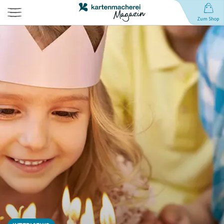
Zum Shop
Hochzeit
Geburt
Babynamen
Geburtstag
Weihnachten
Anlässe