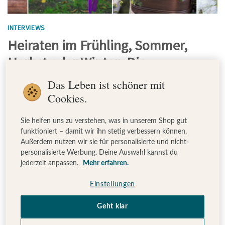
INTERVIEWS
Heiraten im Frühling, Sommer,
Herbst oder Winter: Die
Blumentrends 2016
Das Leben ist schöner mit
Cookies.
Wir haben mit Blumenexpertin Franziska von
Hardenberg über die blumigen Hochzeitstrends
Sie helfen uns zu verstehen, was in unserem Shop gut
gesprochen. Sie hat uns verraten, was die beliebtesten
funktioniert – damit wir ihn stetig verbessern können.
Brautsträuße, Blumensorten und Farben in diesem Jahr
Außerdem nutzen wir sie für personalisierte und nicht-
personalisierte Werbung. Deine Auswahl kannst du
sein werden. 2016 wird es auf den Hochzeiten blumig-
jederzeit anpassen.
Mehr erfahren.
bunt!
Einstellungen
Geht klar