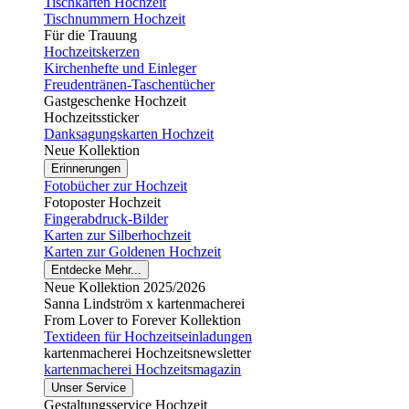
Tischkarten Hochzeit
Tischnummern Hochzeit
Für die Trauung
Hochzeitskerzen
Kirchenhefte und Einleger
Freudentränen-Taschentücher
Gastgeschenke Hochzeit
Hochzeitssticker
Danksagungskarten Hochzeit
Neue Kollektion
Erinnerungen
Fotobücher zur Hochzeit
Fotoposter Hochzeit
Fingerabdruck-Bilder
Karten zur Silberhochzeit
Karten zur Goldenen Hochzeit
Entdecke Mehr...
Neue Kollektion 2025/2026
Sanna Lindström x kartenmacherei
From Lover to Forever Kollektion
Textideen für Hochzeitseinladungen
kartenmacherei Hochzeitsnewsletter
kartenmacherei Hochzeitsmagazin
Unser Service
Gestaltungsservice Hochzeit