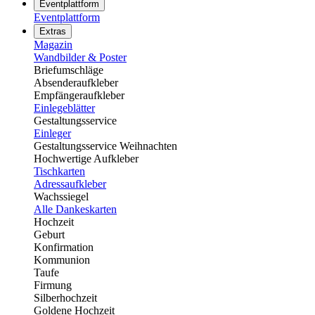
Eventplattform
Eventplattform
Extras
Magazin
Wandbilder & Poster
Briefumschläge
Absenderaufkleber
Empfängeraufkleber
Einlegeblätter
Gestaltungsservice
Einleger
Gestaltungsservice Weihnachten
Hochwertige Aufkleber
Tischkarten
Adressaufkleber
Wachssiegel
Alle Dankeskarten
Hochzeit
Geburt
Konfirmation
Kommunion
Taufe
Firmung
Silberhochzeit
Goldene Hochzeit