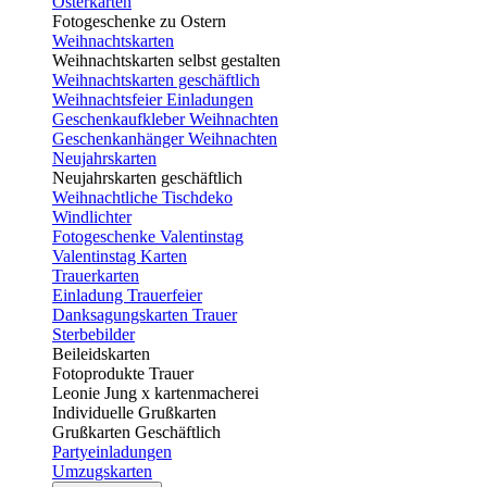
Osterkarten
Fotogeschenke zu Ostern
Weihnachtskarten
Weihnachtskarten selbst gestalten
Weihnachtskarten geschäftlich
Weihnachtsfeier Einladungen
Geschenkaufkleber Weihnachten
Geschenkanhänger Weihnachten
Neujahrskarten
Neujahrskarten geschäftlich
Weihnachtliche Tischdeko
Windlichter
Fotogeschenke Valentinstag
Valentinstag Karten
Trauerkarten
Einladung Trauerfeier
Danksagungskarten Trauer
Sterbebilder
Beileidskarten
Fotoprodukte Trauer
Leonie Jung x kartenmacherei
Individuelle Grußkarten
Grußkarten Geschäftlich
Partyeinladungen
Umzugskarten