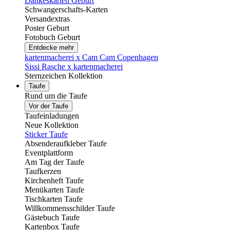
Dankeskarten Geburt
Schwangerschafts-Karten
Versandextras
Poster Geburt
Fotobuch Geburt
Entdecke mehr
kartenmacherei x Cam Cam Copenhagen
Sissi Rasche x kartenmacherei
Sternzeichen Kollektion
Taufe
Rund um die Taufe
Vor der Taufe
Taufeinladungen
Neue Kollektion
Sticker Taufe
Absenderaufkleber Taufe
Eventplattform
Am Tag der Taufe
Taufkerzen
Kirchenheft Taufe
Menükarten Taufe
Tischkarten Taufe
Willkommensschilder Taufe
Gästebuch Taufe
Kartenbox Taufe