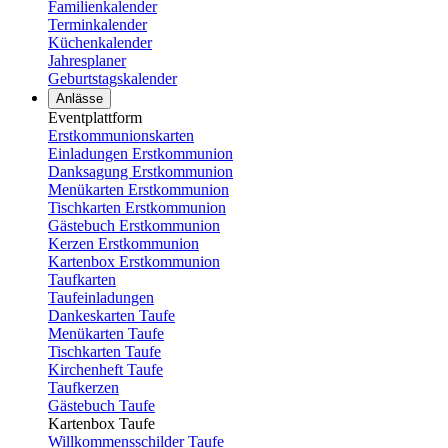
Familienkalender
Terminkalender
Küchenkalender
Jahresplaner
Geburtstagskalender
Anlässe
Eventplattform
Erstkommunionskarten
Einladungen Erstkommunion
Danksagung Erstkommunion
Menükarten Erstkommunion
Tischkarten Erstkommunion
Gästebuch Erstkommunion
Kerzen Erstkommunion
Kartenbox Erstkommunion
Taufkarten
Taufeinladungen
Dankeskarten Taufe
Menükarten Taufe
Tischkarten Taufe
Kirchenheft Taufe
Taufkerzen
Gästebuch Taufe
Kartenbox Taufe
Willkommensschilder Taufe