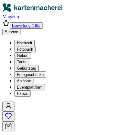
Magazin
Bewertung 4.8/5
Service
Hochzeit
Fotobuch
Geburt
Taufe
Geburtstag
Fotogeschenke
Anlässe
Eventplattform
Extras