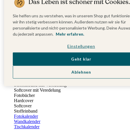
Das Leben ist schöner mit Cookies.
Einladungskarten Kindergeburtstag
Kindergeburtstag Jungen
Kindergeburtstag Mädchen
Sie helfen uns zu verstehen, was in unserem Shop gut funktionie
Kindergeburtstag Unisex
wir ihn stetig verbessern können. Außerdem nutzen wir sie für
Einladungskarten 1. Geburtstag
personalisierte und nicht-personalisierte Werbung. Deine Ausw
Fotogeschenke
du jederzeit anpassen.
Mehr erfahren.
Alle Fotogeschenke
Fotobücher
Einstellungen
Wandbilder & Poster
Bilderboxen
Fotohalter
Geht klar
Bilderrahmen
Notizbücher
Ablehnen
Stoffeinband mit Foto
Softcover mit Foto
Stoffeinband mit Veredelung
Softcover mit Veredelung
Fotobücher
Hardcover
Softcover
Stoffeinband
Fotokalender
Wandkalender
Tischkalender