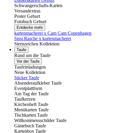
Dankeskarten Geburt
Schwangerschafts-Karten
Versandextras
Poster Geburt
Fotobuch Geburt
Entdecke mehr
kartenmacherei x Cam Cam Copenhagen
Sissi Rasche x kartenmacherei
Sternzeichen Kollektion
Taufe
Rund um die Taufe
Vor der Taufe
Taufeinladungen
Neue Kollektion
Sticker Taufe
Absenderaufkleber Taufe
Eventplattform
Am Tag der Taufe
Taufkerzen
Kirchenheft Taufe
Menükarten Taufe
Tischkarten Taufe
Willkommensschilder Taufe
Gästebuch Taufe
Kartenbox Taufe