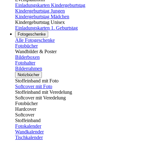
Einladungskarten Kindergeburtstag
Kindergeburtstag Jungen
Kindergeburtstag Mädchen
Kindergeburtstag Unisex
Einladungskarten 1. Geburtstag
Fotogeschenke
Alle Fotogeschenke
Fotobücher
Wandbilder & Poster
Bilderboxen
Fotohalter
Bilderrahmen
Notizbücher
Stoffeinband mit Foto
Softcover mit Foto
Stoffeinband mit Veredelung
Softcover mit Veredelung
Fotobücher
Hardcover
Softcover
Stoffeinband
Fotokalender
Wandkalender
Tischkalender