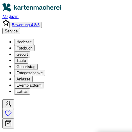
Magazin
Bewertung 4.8/5
Service
Hochzeit
Fotobuch
Geburt
Taufe
Geburtstag
Fotogeschenke
Anlässe
Eventplattform
Extras