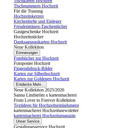
Tischkarten Hochzeit
Tischnummern Hochzeit
Für die Trauung
Hochzeitskerzen
Kirchenhefte und Einleger
Freudentränen-Taschentücher
Gastgeschenke Hochzeit
Hochzeitssticker
Danksagungskarten Hochzeit
Neue Kollektion
Erinnerungen
Fotobücher zur Hochzeit
Fotoposter Hochzeit
Fingerabdruck-Bilder
Karten zur Silberhochzeit
Karten zur Goldenen Hochzeit
Entdecke Mehr...
Neue Kollektion 2025/2026
Sanna Lindström x kartenmacherei
From Lover to Forever Kollektion
Textideen für Hochzeitseinladungen
kartenmacherei Hochzeitsnewsletter
kartenmacherei Hochzeitsmagazin
Unser Service
Gestaltungsservice Hochzeit