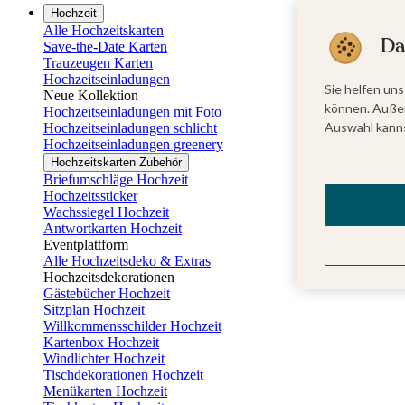
Hochzeit
Alle Hochzeitskarten
Da
Save-the-Date Karten
Trauzeugen Karten
Hochzeitseinladungen
Sie helfen uns
Neue Kollektion
können. Außer
Hochzeitseinladungen mit Foto
Auswahl kanns
Hochzeitseinladungen schlicht
Hochzeitseinladungen greenery
Hochzeitskarten Zubehör
Briefumschläge Hochzeit
Hochzeitssticker
Wachssiegel Hochzeit
Antwortkarten Hochzeit
Eventplattform
Alle Hochzeitsdeko & Extras
Hochzeitsdekorationen
Gästebücher Hochzeit
Sitzplan Hochzeit
Willkommensschilder Hochzeit
Kartenbox Hochzeit
Windlichter Hochzeit
Tischdekorationen Hochzeit
Menükarten Hochzeit