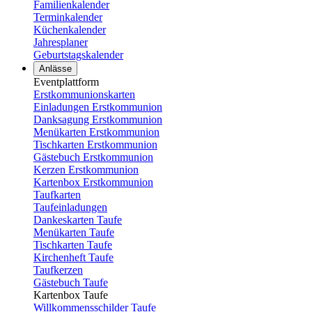
Familienkalender
Terminkalender
Küchenkalender
Jahresplaner
Geburtstagskalender
Anlässe
Eventplattform
Erstkommunionskarten
Einladungen Erstkommunion
Danksagung Erstkommunion
Menükarten Erstkommunion
Tischkarten Erstkommunion
Gästebuch Erstkommunion
Kerzen Erstkommunion
Kartenbox Erstkommunion
Taufkarten
Taufeinladungen
Dankeskarten Taufe
Menükarten Taufe
Tischkarten Taufe
Kirchenheft Taufe
Taufkerzen
Gästebuch Taufe
Kartenbox Taufe
Willkommensschilder Taufe