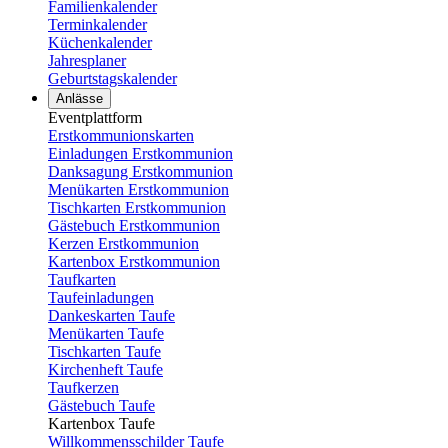
Familienkalender
Terminkalender
Küchenkalender
Jahresplaner
Geburtstagskalender
Anlässe
Eventplattform
Erstkommunionskarten
Einladungen Erstkommunion
Danksagung Erstkommunion
Menükarten Erstkommunion
Tischkarten Erstkommunion
Gästebuch Erstkommunion
Kerzen Erstkommunion
Kartenbox Erstkommunion
Taufkarten
Taufeinladungen
Dankeskarten Taufe
Menükarten Taufe
Tischkarten Taufe
Kirchenheft Taufe
Taufkerzen
Gästebuch Taufe
Kartenbox Taufe
Willkommensschilder Taufe