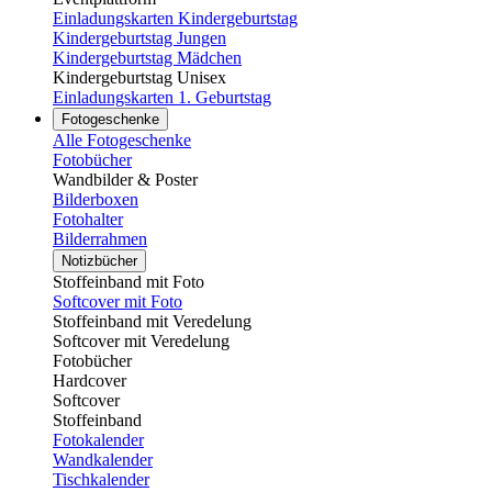
Einladungskarten Kindergeburtstag
Kindergeburtstag Jungen
Kindergeburtstag Mädchen
Kindergeburtstag Unisex
Einladungskarten 1. Geburtstag
Fotogeschenke
Alle Fotogeschenke
Fotobücher
Wandbilder & Poster
Bilderboxen
Fotohalter
Bilderrahmen
Notizbücher
Stoffeinband mit Foto
Softcover mit Foto
Stoffeinband mit Veredelung
Softcover mit Veredelung
Fotobücher
Hardcover
Softcover
Stoffeinband
Fotokalender
Wandkalender
Tischkalender