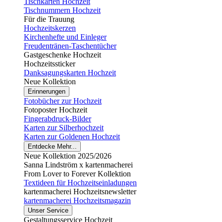
Tischkarten Hochzeit
Tischnummern Hochzeit
Für die Trauung
Hochzeitskerzen
Kirchenhefte und Einleger
Freudentränen-Taschentücher
Gastgeschenke Hochzeit
Hochzeitssticker
Danksagungskarten Hochzeit
Neue Kollektion
Erinnerungen
Fotobücher zur Hochzeit
Fotoposter Hochzeit
Fingerabdruck-Bilder
Karten zur Silberhochzeit
Karten zur Goldenen Hochzeit
Entdecke Mehr...
Neue Kollektion 2025/2026
Sanna Lindström x kartenmacherei
From Lover to Forever Kollektion
Textideen für Hochzeitseinladungen
kartenmacherei Hochzeitsnewsletter
kartenmacherei Hochzeitsmagazin
Unser Service
Gestaltungsservice Hochzeit