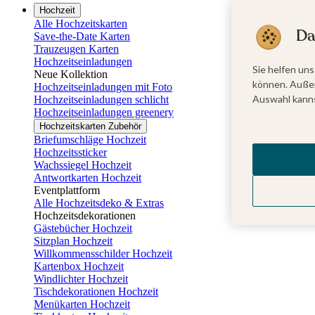
Hochzeit
Alle Hochzeitskarten
Da
Save-the-Date Karten
Trauzeugen Karten
Hochzeitseinladungen
Sie helfen uns
Neue Kollektion
können. Außer
Hochzeitseinladungen mit Foto
Auswahl kanns
Hochzeitseinladungen schlicht
Hochzeitseinladungen greenery
Hochzeitskarten Zubehör
Briefumschläge Hochzeit
Hochzeitssticker
Wachssiegel Hochzeit
Antwortkarten Hochzeit
Eventplattform
Alle Hochzeitsdeko & Extras
Hochzeitsdekorationen
Gästebücher Hochzeit
Sitzplan Hochzeit
Willkommensschilder Hochzeit
Kartenbox Hochzeit
Windlichter Hochzeit
Tischdekorationen Hochzeit
Menükarten Hochzeit