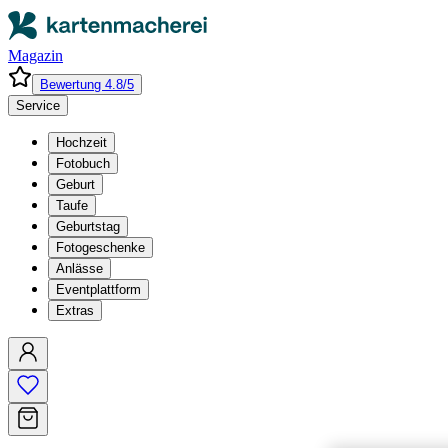
Magazin
Bewertung 4.8/5
Service
Hochzeit
Fotobuch
Geburt
Taufe
Geburtstag
Fotogeschenke
Anlässe
Eventplattform
Extras