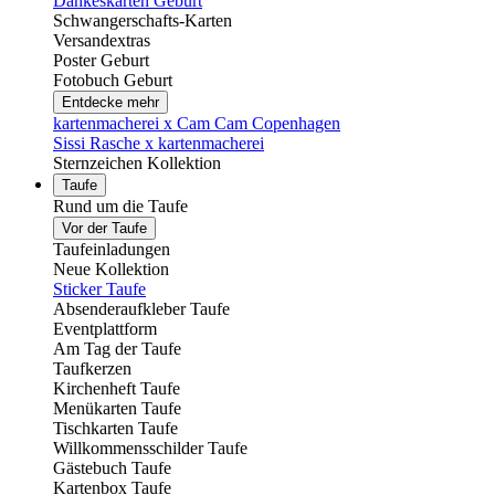
Dankeskarten Geburt
Schwangerschafts-Karten
Versandextras
Poster Geburt
Fotobuch Geburt
Entdecke mehr
kartenmacherei x Cam Cam Copenhagen
Sissi Rasche x kartenmacherei
Sternzeichen Kollektion
Taufe
Rund um die Taufe
Vor der Taufe
Taufeinladungen
Neue Kollektion
Sticker Taufe
Absenderaufkleber Taufe
Eventplattform
Am Tag der Taufe
Taufkerzen
Kirchenheft Taufe
Menükarten Taufe
Tischkarten Taufe
Willkommensschilder Taufe
Gästebuch Taufe
Kartenbox Taufe