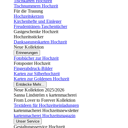
Tischkarten Hochzeit
Tischnummern Hochzeit
Für die Trauung
Hochzeitskerzen
Kirchenhefte und Einleger
Freudentränen-Taschentücher
Gastgeschenke Hochzeit
Hochzeitssticker
Danksagungskarten Hochzeit
Neue Kollektion
Erinnerungen
Fotobücher zur Hochzeit
Fotoposter Hochzeit
Fingerabdruck-Bilder
Karten zur Silberhochzeit
Karten zur Goldenen Hochzeit
Entdecke Mehr...
Neue Kollektion 2025/2026
Sanna Lindström x kartenmacherei
From Lover to Forever Kollektion
Textideen für Hochzeitseinladungen
kartenmacherei Hochzeitsnewsletter
kartenmacherei Hochzeitsmagazin
Unser Service
Gestaltungsservice Hochzeit