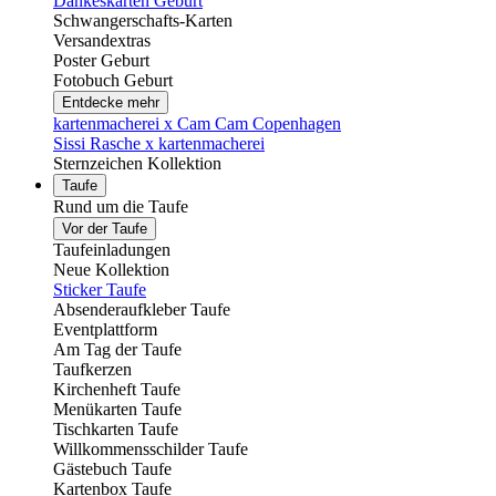
Dankeskarten Geburt
Schwangerschafts-Karten
Versandextras
Poster Geburt
Fotobuch Geburt
Entdecke mehr
kartenmacherei x Cam Cam Copenhagen
Sissi Rasche x kartenmacherei
Sternzeichen Kollektion
Taufe
Rund um die Taufe
Vor der Taufe
Taufeinladungen
Neue Kollektion
Sticker Taufe
Absenderaufkleber Taufe
Eventplattform
Am Tag der Taufe
Taufkerzen
Kirchenheft Taufe
Menükarten Taufe
Tischkarten Taufe
Willkommensschilder Taufe
Gästebuch Taufe
Kartenbox Taufe