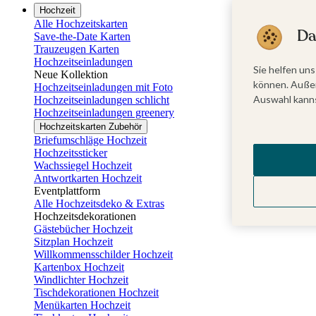
Hochzeit
Alle Hochzeitskarten
Da
Save-the-Date Karten
Trauzeugen Karten
Hochzeitseinladungen
Sie helfen uns
Neue Kollektion
können. Außer
Hochzeitseinladungen mit Foto
Auswahl kanns
Hochzeitseinladungen schlicht
Hochzeitseinladungen greenery
Hochzeitskarten Zubehör
Briefumschläge Hochzeit
Hochzeitssticker
Wachssiegel Hochzeit
Antwortkarten Hochzeit
Eventplattform
Alle Hochzeitsdeko & Extras
Hochzeitsdekorationen
Gästebücher Hochzeit
Sitzplan Hochzeit
Willkommensschilder Hochzeit
Kartenbox Hochzeit
Windlichter Hochzeit
Tischdekorationen Hochzeit
Menükarten Hochzeit