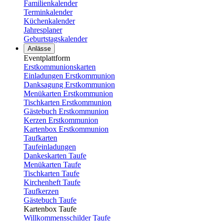
Familienkalender
Terminkalender
Küchenkalender
Jahresplaner
Geburtstagskalender
Anlässe
Eventplattform
Erstkommunionskarten
Einladungen Erstkommunion
Danksagung Erstkommunion
Menükarten Erstkommunion
Tischkarten Erstkommunion
Gästebuch Erstkommunion
Kerzen Erstkommunion
Kartenbox Erstkommunion
Taufkarten
Taufeinladungen
Dankeskarten Taufe
Menükarten Taufe
Tischkarten Taufe
Kirchenheft Taufe
Taufkerzen
Gästebuch Taufe
Kartenbox Taufe
Willkommensschilder Taufe