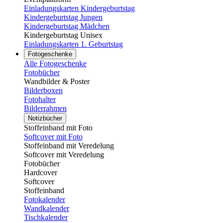
Einladungskarten Kindergeburtstag
Kindergeburtstag Jungen
Kindergeburtstag Mädchen
Kindergeburtstag Unisex
Einladungskarten 1. Geburtstag
Fotogeschenke
Alle Fotogeschenke
Fotobücher
Wandbilder & Poster
Bilderboxen
Fotohalter
Bilderrahmen
Notizbücher
Stoffeinband mit Foto
Softcover mit Foto
Stoffeinband mit Veredelung
Softcover mit Veredelung
Fotobücher
Hardcover
Softcover
Stoffeinband
Fotokalender
Wandkalender
Tischkalender