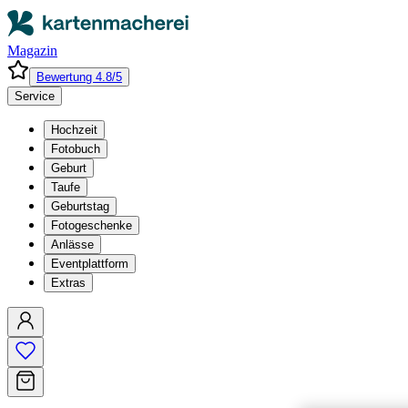
Magazin
Bewertung 4.8/5
Service
Hochzeit
Fotobuch
Geburt
Taufe
Geburtstag
Fotogeschenke
Anlässe
Eventplattform
Extras