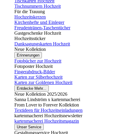
Tischkarten Hochzeit
Tischnummern Hochzeit
Für die Trauung
Hochzeitskerzen
Kirchenhefte und Einleger
Freudentränen-Taschentücher
Gastgeschenke Hochzeit
Hochzeitssticker
Danksagungskarten Hochzeit
Neue Kollektion
Erinnerungen
Fotobücher zur Hochzeit
Fotoposter Hochzeit
Fingerabdruck-Bilder
Karten zur Silberhochzeit
Karten zur Goldenen Hochzeit
Entdecke Mehr...
Neue Kollektion 2025/2026
Sanna Lindström x kartenmacherei
From Lover to Forever Kollektion
Textideen für Hochzeitseinladungen
kartenmacherei Hochzeitsnewsletter
kartenmacherei Hochzeitsmagazin
Unser Service
Gestaltungsservice Hochzeit