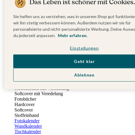
Das Leben ist schöner mit Cookies.
Einladungskarten Kindergeburtstag
Kindergeburtstag Jungen
Kindergeburtstag Mädchen
Sie helfen uns zu verstehen, was in unserem Shop gut funktionie
Kindergeburtstag Unisex
wir ihn stetig verbessern können. Außerdem nutzen wir sie für
Einladungskarten 1. Geburtstag
personalisierte und nicht-personalisierte Werbung. Deine Ausw
Fotogeschenke
du jederzeit anpassen.
Mehr erfahren.
Alle Fotogeschenke
Fotobücher
Einstellungen
Wandbilder & Poster
Bilderboxen
Fotohalter
Geht klar
Bilderrahmen
Notizbücher
Ablehnen
Stoffeinband mit Foto
Softcover mit Foto
Stoffeinband mit Veredelung
Softcover mit Veredelung
Fotobücher
Hardcover
Softcover
Stoffeinband
Fotokalender
Wandkalender
Tischkalender