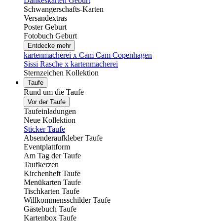
Dankeskarten Geburt
Schwangerschafts-Karten
Versandextras
Poster Geburt
Fotobuch Geburt
Entdecke mehr
kartenmacherei x Cam Cam Copenhagen
Sissi Rasche x kartenmacherei
Sternzeichen Kollektion
Taufe
Rund um die Taufe
Vor der Taufe
Taufeinladungen
Neue Kollektion
Sticker Taufe
Absenderaufkleber Taufe
Eventplattform
Am Tag der Taufe
Taufkerzen
Kirchenheft Taufe
Menükarten Taufe
Tischkarten Taufe
Willkommensschilder Taufe
Gästebuch Taufe
Kartenbox Taufe