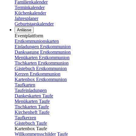
Familienkalender
Terminkalender
Küchenkalender
Jahresplaner
Geburtstagskalender
Anlässe
Eventplattform
Erstkommunionskarten
Einladungen Erstkommunion
Danksagung Erstkommunion
Menükarten Erstkommunion
Tischkarten Erstkommunion
Gästebuch Erstkommunion
Kerzen Erstkommunion
Kartenbox Erstkommunion
Taufkarten
Taufeinladungen
Dankeskarten Taufe
Menükarten Taufe
Tischkarten Taufe
Kirchenheft Taufe
Taufkerzen
Gästebuch Taufe
Kartenbox Taufe
Willkommensschilder Taufe