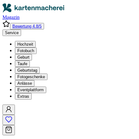
Magazin
Bewertung 4.8/5
Service
Hochzeit
Fotobuch
Geburt
Taufe
Geburtstag
Fotogeschenke
Anlässe
Eventplattform
Extras