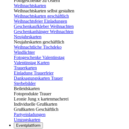
Fotogeschenke zu Ostern
Weihnachtskarten
Weihnachtskarten selbst gestalten
Weihnachtskarten geschäftlich
Weihnachtsfeier Einladungen
Geschenkaufkleber Weihnachten
Geschenkanhänger Weihnachten
Neujahrskarten
Neujahrskarten geschäftlich
Weihnachtliche Tischdeko
Windlichter
Fotogeschenke Valentinstag
Valentinstag Karten
Trauerkarten
Einladung Trauerfeier
Danksagungskarten Trauer
Sterbebilder
Beileidskarten
Fotoprodukte Trauer
Leonie Jung x kartenmacherei
Individuelle Grußkarten
Grußkarten Geschäftlich
Partyeinladungen
Umzugskarten
Eventplattform