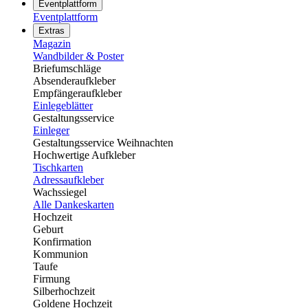
Eventplattform
Eventplattform
Extras
Magazin
Wandbilder & Poster
Briefumschläge
Absenderaufkleber
Empfängeraufkleber
Einlegeblätter
Gestaltungsservice
Einleger
Gestaltungsservice Weihnachten
Hochwertige Aufkleber
Tischkarten
Adressaufkleber
Wachssiegel
Alle Dankeskarten
Hochzeit
Geburt
Konfirmation
Kommunion
Taufe
Firmung
Silberhochzeit
Goldene Hochzeit