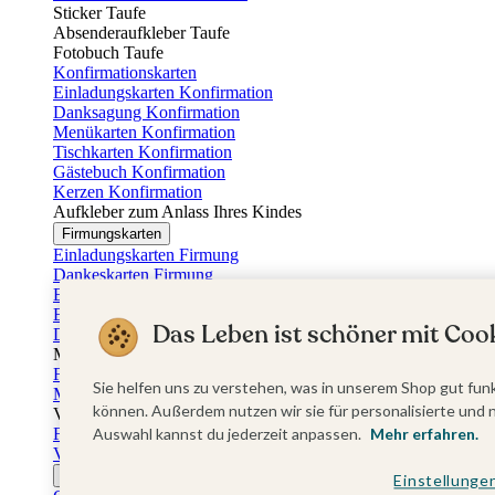
Sticker Taufe
Absenderaufkleber Taufe
Fotobuch Taufe
Konfirmationskarten
Einladungskarten Konfirmation
Danksagung Konfirmation
Menükarten Konfirmation
Tischkarten Konfirmation
Gästebuch Konfirmation
Kerzen Konfirmation
Aufkleber zum Anlass Ihres Kindes
Firmungskarten
Einladungskarten Firmung
Dankeskarten Firmung
Einschulungskarten
Einladungskarten Einschulung
Das Leben ist schöner mit Cook
Danksagung Einschulung
Muttertag
Fotogeschenke Muttertag
Sie helfen uns zu verstehen, was in unserem Shop gut funk
Muttertagskarten
können. Außerdem nutzen wir sie für personalisierte und 
Vatertag
Fotogeschenke Vatertag
Auswahl kannst du jederzeit anpassen.
Mehr erfahren.
Vatertagskarten
Ostern
Einstellunge