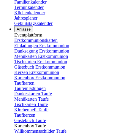
Familienkalender
Terminkalender
Küchenkalender
Jahresplaner
Geburtstagskalender
Anlässe
Eventplattform
Erstkommunionskarten
Einladungen Erstkommunion
Danksagung Erstkommunion
Menükarten Erstkommunion
Tischkarten Erstkommunion
Gästebuch Erstkommunion
Kerzen Erstkommunion
Kartenbox Erstkommunion
Taufkarten
Taufeinladungen
Dankeskarten Taufe
Menükarten Taufe
Tischkarten Taufe
Kirchenheft Taufe
Taufkerzen
Gästebuch Taufe
Kartenbox Taufe
Willkommensschilder Taufe