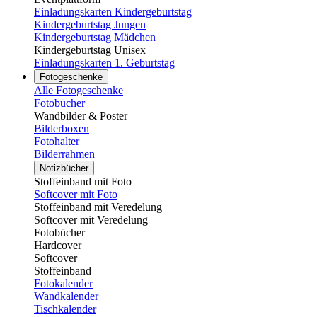
Einladungskarten Kindergeburtstag
Kindergeburtstag Jungen
Kindergeburtstag Mädchen
Kindergeburtstag Unisex
Einladungskarten 1. Geburtstag
Fotogeschenke
Alle Fotogeschenke
Fotobücher
Wandbilder & Poster
Bilderboxen
Fotohalter
Bilderrahmen
Notizbücher
Stoffeinband mit Foto
Softcover mit Foto
Stoffeinband mit Veredelung
Softcover mit Veredelung
Fotobücher
Hardcover
Softcover
Stoffeinband
Fotokalender
Wandkalender
Tischkalender