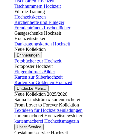
Tischkarten Hochzeit
Tischnummern Hochzeit
Für die Trauung
Hochzeitskerzen
Kirchenhefte und Einleger
Freudentränen-Taschentücher
Gastgeschenke Hochzeit
Hochzeitssticker
Danksagungskarten Hochzeit
Neue Kollektion
Erinnerungen
Fotobücher zur Hochzeit
Fotoposter Hochzeit
Fingerabdruck-Bilder
Karten zur Silberhochzeit
Karten zur Goldenen Hochzeit
Entdecke Mehr...
Neue Kollektion 2025/2026
Sanna Lindström x kartenmacherei
From Lover to Forever Kollektion
Textideen für Hochzeitseinladungen
kartenmacherei Hochzeitsnewsletter
kartenmacherei Hochzeitsmagazin
Unser Service
Gestaltungsservice Hochzeit