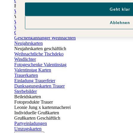
Osterkarten
Fotogeschenke zu Ostern
Geht klar
Weihnachtskarten
Weihnachtskarten selbst gestalten
Weihnachtskarten geschäftlich
Ablehnen
Weihnachtsfeier Einladungen
Geschenkaufkleber Weihnachten
Geschenkanhänger Weihnachten
Neujahrskarten
Neujahrskarten geschäftlich
Weihnachtliche Tischdeko
Windlichter
Fotogeschenke Valentinstag
Valentinstag Karten
Trauerkarten
Einladung Trauerfeier
Danksagungskarten Trauer
Sterbebilder
Beileidskarten
Fotoprodukte Trauer
Leonie Jung x kartenmacherei
Individuelle Grußkarten
Grußkarten Geschäftlich
Partyeinladungen
Umzugskarten