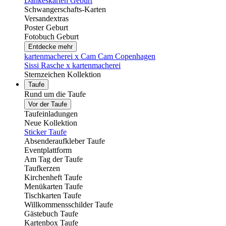
Dankeskarten Geburt
Schwangerschafts-Karten
Versandextras
Poster Geburt
Fotobuch Geburt
Entdecke mehr
kartenmacherei x Cam Cam Copenhagen
Sissi Rasche x kartenmacherei
Sternzeichen Kollektion
Taufe
Rund um die Taufe
Vor der Taufe
Taufeinladungen
Neue Kollektion
Sticker Taufe
Absenderaufkleber Taufe
Eventplattform
Am Tag der Taufe
Taufkerzen
Kirchenheft Taufe
Menükarten Taufe
Tischkarten Taufe
Willkommensschilder Taufe
Gästebuch Taufe
Kartenbox Taufe