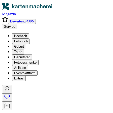
Magazin
Bewertung 4.8/5
Service
Hochzeit
Fotobuch
Geburt
Taufe
Geburtstag
Fotogeschenke
Anlässe
Eventplattform
Extras