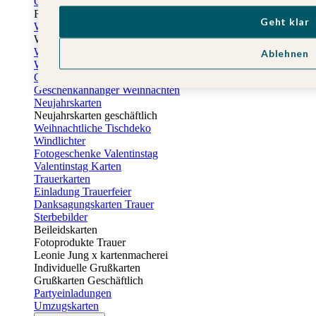
Osterkarten
Fotogeschenke zu Ostern
Geht klar
Weihnachtskarten
Weihnachtskarten selbst gestalten
Weihnachtskarten geschäftlich
Ablehnen
Weihnachtsfeier Einladungen
Geschenkaufkleber Weihnachten
Geschenkanhänger Weihnachten
Neujahrskarten
Neujahrskarten geschäftlich
Weihnachtliche Tischdeko
Windlichter
Fotogeschenke Valentinstag
Valentinstag Karten
Trauerkarten
Einladung Trauerfeier
Danksagungskarten Trauer
Sterbebilder
Beileidskarten
Fotoprodukte Trauer
Leonie Jung x kartenmacherei
Individuelle Grußkarten
Grußkarten Geschäftlich
Partyeinladungen
Umzugskarten