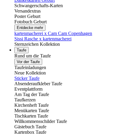
Dankeskarten Geburt
Schwangerschafts-Karten
Versandextras
Poster Geburt
Fotobuch Geburt
Entdecke mehr
kartenmacherei x Cam Cam Copenhagen
Sissi Rasche x kartenmacherei
Sternzeichen Kollektion
Taufe
Rund um die Taufe
Vor der Taufe
Taufeinladungen
Neue Kollektion
Sticker Taufe
Absenderaufkleber Taufe
Eventplattform
Am Tag der Taufe
Taufkerzen
Kirchenheft Taufe
Menükarten Taufe
Tischkarten Taufe
Willkommensschilder Taufe
Gästebuch Taufe
Kartenbox Taufe