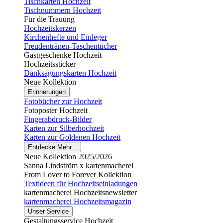
Tischkarten Hochzeit
Tischnummern Hochzeit
Für die Trauung
Hochzeitskerzen
Kirchenhefte und Einleger
Freudentränen-Taschentücher
Gastgeschenke Hochzeit
Hochzeitssticker
Danksagungskarten Hochzeit
Neue Kollektion
Erinnerungen
Fotobücher zur Hochzeit
Fotoposter Hochzeit
Fingerabdruck-Bilder
Karten zur Silberhochzeit
Karten zur Goldenen Hochzeit
Entdecke Mehr...
Neue Kollektion 2025/2026
Sanna Lindström x kartenmacherei
From Lover to Forever Kollektion
Textideen für Hochzeitseinladungen
kartenmacherei Hochzeitsnewsletter
kartenmacherei Hochzeitsmagazin
Unser Service
Gestaltungsservice Hochzeit