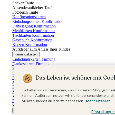
Sticker Taufe
Absenderaufkleber Taufe
Fotobuch Taufe
Konfirmationskarten
Einladungskarten Konfirmation
Danksagung Konfirmation
Menükarten Konfirmation
Tischkarten Konfirmation
Gästebuch Konfirmation
Kerzen Konfirmation
Aufkleber zum Anlass Ihres Kindes
Firmungskarten
Einladungskarten Firmung
Dankeskarten Firmung
Einschulungskarten
Einladungskarten Einschulung
Das Leben ist schöner mit Cook
Danksagung Einschulung
Muttertag
Fotogeschenke Muttertag
Sie helfen uns zu verstehen, was in unserem Shop gut funk
Muttertagskarten
können. Außerdem nutzen wir sie für personalisierte und 
Vatertag
Fotogeschenke Vatertag
Auswahl kannst du jederzeit anpassen.
Mehr erfahren.
Vatertagskarten
Ostern
Einstellunge