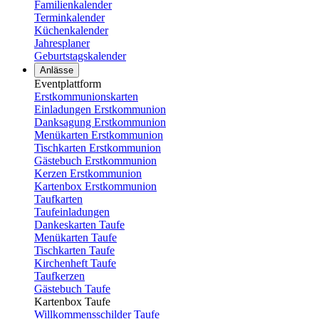
Familienkalender
Terminkalender
Küchenkalender
Jahresplaner
Geburtstagskalender
Anlässe
Eventplattform
Erstkommunionskarten
Einladungen Erstkommunion
Danksagung Erstkommunion
Menükarten Erstkommunion
Tischkarten Erstkommunion
Gästebuch Erstkommunion
Kerzen Erstkommunion
Kartenbox Erstkommunion
Taufkarten
Taufeinladungen
Dankeskarten Taufe
Menükarten Taufe
Tischkarten Taufe
Kirchenheft Taufe
Taufkerzen
Gästebuch Taufe
Kartenbox Taufe
Willkommensschilder Taufe