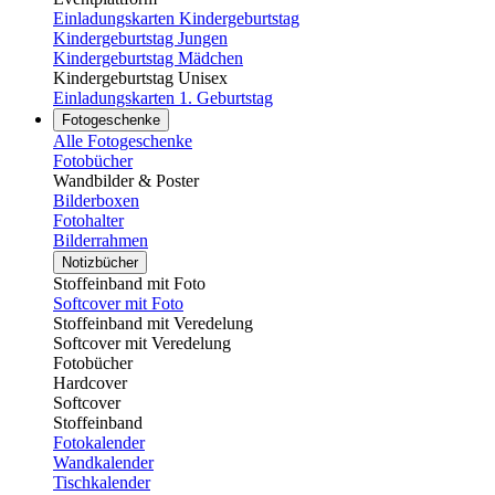
Einladungskarten Kindergeburtstag
Kindergeburtstag Jungen
Kindergeburtstag Mädchen
Kindergeburtstag Unisex
Einladungskarten 1. Geburtstag
Fotogeschenke
Alle Fotogeschenke
Fotobücher
Wandbilder & Poster
Bilderboxen
Fotohalter
Bilderrahmen
Notizbücher
Stoffeinband mit Foto
Softcover mit Foto
Stoffeinband mit Veredelung
Softcover mit Veredelung
Fotobücher
Hardcover
Softcover
Stoffeinband
Fotokalender
Wandkalender
Tischkalender