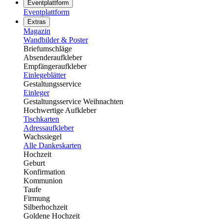
Eventplattform
Eventplattform
Extras
Magazin
Wandbilder & Poster
Briefumschläge
Absenderaufkleber
Empfängeraufkleber
Einlegeblätter
Gestaltungsservice
Einleger
Gestaltungsservice Weihnachten
Hochwertige Aufkleber
Tischkarten
Adressaufkleber
Wachssiegel
Alle Dankeskarten
Hochzeit
Geburt
Konfirmation
Kommunion
Taufe
Firmung
Silberhochzeit
Goldene Hochzeit