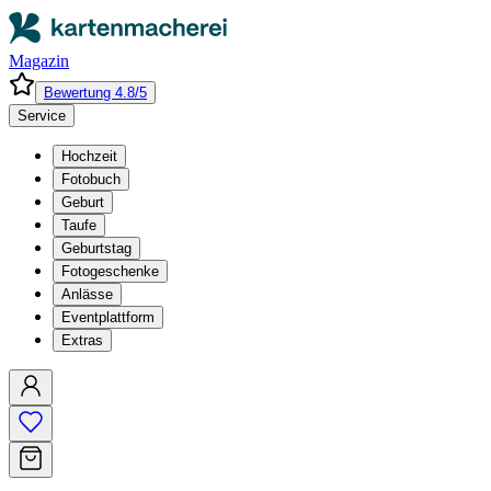
Magazin
Bewertung 4.8/5
Service
Hochzeit
Fotobuch
Geburt
Taufe
Geburtstag
Fotogeschenke
Anlässe
Eventplattform
Extras