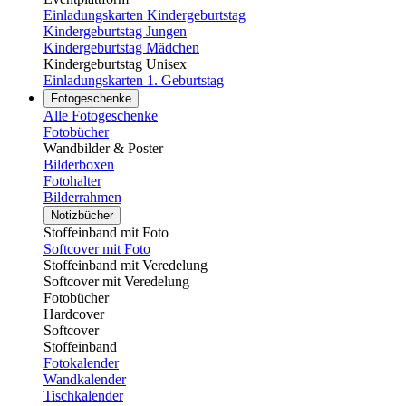
Einladungskarten Kindergeburtstag
Kindergeburtstag Jungen
Kindergeburtstag Mädchen
Kindergeburtstag Unisex
Einladungskarten 1. Geburtstag
Fotogeschenke
Alle Fotogeschenke
Fotobücher
Wandbilder & Poster
Bilderboxen
Fotohalter
Bilderrahmen
Notizbücher
Stoffeinband mit Foto
Softcover mit Foto
Stoffeinband mit Veredelung
Softcover mit Veredelung
Fotobücher
Hardcover
Softcover
Stoffeinband
Fotokalender
Wandkalender
Tischkalender