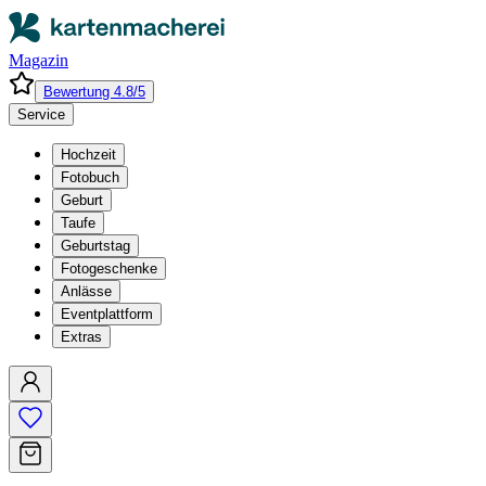
Magazin
Bewertung 4.8/5
Service
Hochzeit
Fotobuch
Geburt
Taufe
Geburtstag
Fotogeschenke
Anlässe
Eventplattform
Extras