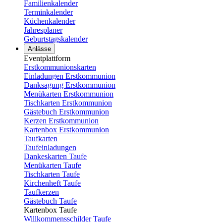
Familienkalender
Terminkalender
Küchenkalender
Jahresplaner
Geburtstagskalender
Anlässe
Eventplattform
Erstkommunionskarten
Einladungen Erstkommunion
Danksagung Erstkommunion
Menükarten Erstkommunion
Tischkarten Erstkommunion
Gästebuch Erstkommunion
Kerzen Erstkommunion
Kartenbox Erstkommunion
Taufkarten
Taufeinladungen
Dankeskarten Taufe
Menükarten Taufe
Tischkarten Taufe
Kirchenheft Taufe
Taufkerzen
Gästebuch Taufe
Kartenbox Taufe
Willkommensschilder Taufe