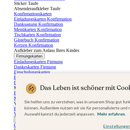
Sticker Taufe
Absenderaufkleber Taufe
Konfirmationskarten
Einladungskarten Konfirmation
Danksagung Konfirmation
Menükarten Konfirmation
Tischkarten Konfirmation
Gästebuch Konfirmation
Kerzen Konfirmation
Aufkleber zum Anlass Ihres Kindes
Firmungskarten
Einladungskarten Firmung
Dankeskarten Firmung
Einschulungskarten
Einladungskarten Einschulung
Danksagung Einschulung
Das Leben ist schöner mit Cook
Muttertag
Fotogeschenke Muttertag
Muttertagskarten
Sie helfen uns zu verstehen, was in unserem Shop gut funk
Vatertag
können. Außerdem nutzen wir sie für personalisierte und 
Fotogeschenke Vatertag
Vatertagskarten
Auswahl kannst du jederzeit anpassen.
Mehr erfahren.
Ostern
Osterkarten
Einstellunge