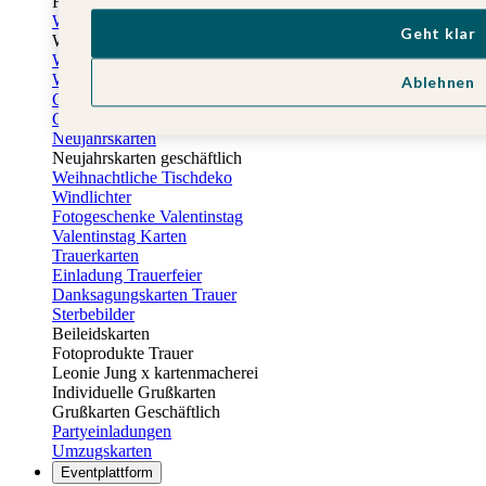
Fotogeschenke zu Ostern
Weihnachtskarten
Geht klar
Weihnachtskarten selbst gestalten
Weihnachtskarten geschäftlich
Weihnachtsfeier Einladungen
Ablehnen
Geschenkaufkleber Weihnachten
Geschenkanhänger Weihnachten
Neujahrskarten
Neujahrskarten geschäftlich
Weihnachtliche Tischdeko
Windlichter
Fotogeschenke Valentinstag
Valentinstag Karten
Trauerkarten
Einladung Trauerfeier
Danksagungskarten Trauer
Sterbebilder
Beileidskarten
Fotoprodukte Trauer
Leonie Jung x kartenmacherei
Individuelle Grußkarten
Grußkarten Geschäftlich
Partyeinladungen
Umzugskarten
Eventplattform