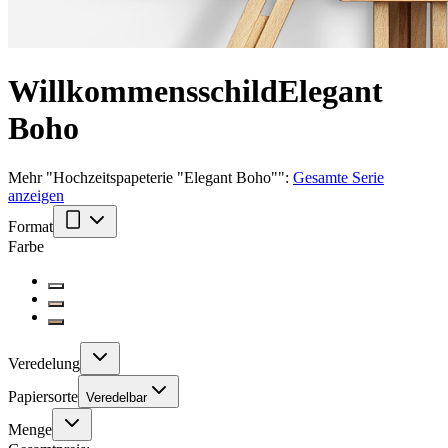
Willkommensschild
Elegant
Boho
Mehr
"
Hochzeitspapeterie "Elegant Boho"
":
Gesamte Serie
anzeigen
Format
Farbe
Veredelung
Papiersorte
Veredelbar
Menge