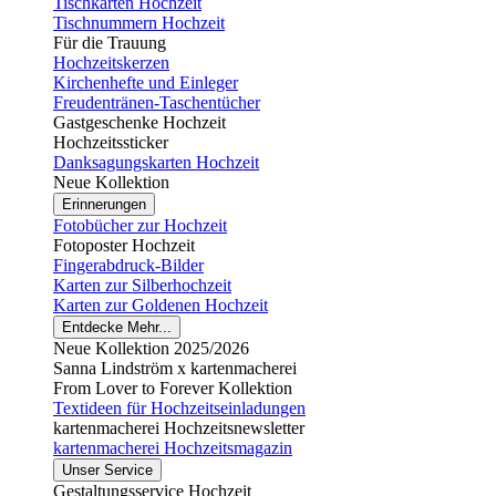
Tischkarten Hochzeit
Tischnummern Hochzeit
Für die Trauung
Hochzeitskerzen
Kirchenhefte und Einleger
Freudentränen-Taschentücher
Gastgeschenke Hochzeit
Hochzeitssticker
Danksagungskarten Hochzeit
Neue Kollektion
Erinnerungen
Fotobücher zur Hochzeit
Fotoposter Hochzeit
Fingerabdruck-Bilder
Karten zur Silberhochzeit
Karten zur Goldenen Hochzeit
Entdecke Mehr...
Neue Kollektion 2025/2026
Sanna Lindström x kartenmacherei
From Lover to Forever Kollektion
Textideen für Hochzeitseinladungen
kartenmacherei Hochzeitsnewsletter
kartenmacherei Hochzeitsmagazin
Unser Service
Gestaltungsservice Hochzeit