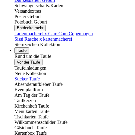
Dankeskarten Geburt
Schwangerschafts-Karten
Versandextras
Poster Geburt
Fotobuch Geburt
Entdecke mehr
kartenmacherei x Cam Cam Copenhagen
Sissi Rasche x kartenmacherei
Sternzeichen Kollektion
Taufe
Rund um die Taufe
Vor der Taufe
Taufeinladungen
Neue Kollektion
Sticker Taufe
Absenderaufkleber Taufe
Eventplattform
Am Tag der Taufe
Taufkerzen
Kirchenheft Taufe
Menükarten Taufe
Tischkarten Taufe
Willkommensschilder Taufe
Gästebuch Taufe
Kartenbox Taufe