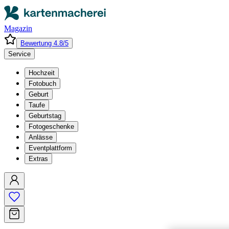
Magazin
Bewertung 4.8/5
Service
Hochzeit
Fotobuch
Geburt
Taufe
Geburtstag
Fotogeschenke
Anlässe
Eventplattform
Extras