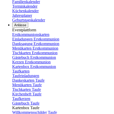
Familienkalender
Terminkalender
Küchenkalender
Jahresplaner
Geburtstagskalender
Anlässe
Eventplattform
Erstkommunionskarten
Einladungen Erstkommunion
Danksagung Erstkommunion
Menükarten Erstkommunion
Tischkarten Erstkommunion
Gästebuch Erstkommunion
Kerzen Erstkommunion
Kartenbox Erstkommunion
Taufkarten
Taufeinladungen
Dankeskarten Taufe
Menükarten Taufe
Tischkarten Taufe
Kirchenheft Taufe
Taufkerzen
Gästebuch Taufe
Kartenbox Taufe
Willkommensschilder Taufe