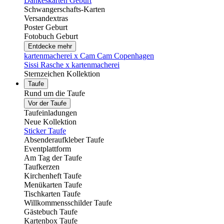
Dankeskarten Geburt
Schwangerschafts-Karten
Versandextras
Poster Geburt
Fotobuch Geburt
Entdecke mehr
kartenmacherei x Cam Cam Copenhagen
Sissi Rasche x kartenmacherei
Sternzeichen Kollektion
Taufe
Rund um die Taufe
Vor der Taufe
Taufeinladungen
Neue Kollektion
Sticker Taufe
Absenderaufkleber Taufe
Eventplattform
Am Tag der Taufe
Taufkerzen
Kirchenheft Taufe
Menükarten Taufe
Tischkarten Taufe
Willkommensschilder Taufe
Gästebuch Taufe
Kartenbox Taufe