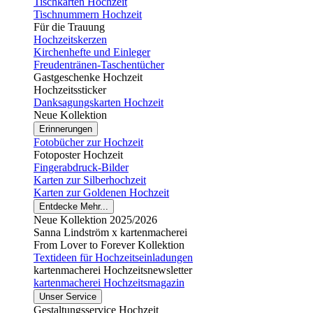
Tischkarten Hochzeit
Tischnummern Hochzeit
Für die Trauung
Hochzeitskerzen
Kirchenhefte und Einleger
Freudentränen-Taschentücher
Gastgeschenke Hochzeit
Hochzeitssticker
Danksagungskarten Hochzeit
Neue Kollektion
Erinnerungen
Fotobücher zur Hochzeit
Fotoposter Hochzeit
Fingerabdruck-Bilder
Karten zur Silberhochzeit
Karten zur Goldenen Hochzeit
Entdecke Mehr...
Neue Kollektion 2025/2026
Sanna Lindström x kartenmacherei
From Lover to Forever Kollektion
Textideen für Hochzeitseinladungen
kartenmacherei Hochzeitsnewsletter
kartenmacherei Hochzeitsmagazin
Unser Service
Gestaltungsservice Hochzeit