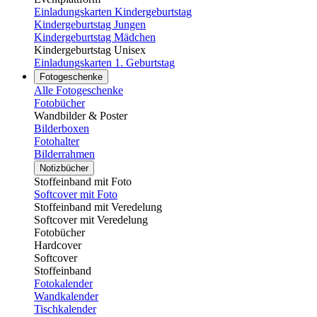
Einladungskarten Kindergeburtstag
Kindergeburtstag Jungen
Kindergeburtstag Mädchen
Kindergeburtstag Unisex
Einladungskarten 1. Geburtstag
Fotogeschenke
Alle Fotogeschenke
Fotobücher
Wandbilder & Poster
Bilderboxen
Fotohalter
Bilderrahmen
Notizbücher
Stoffeinband mit Foto
Softcover mit Foto
Stoffeinband mit Veredelung
Softcover mit Veredelung
Fotobücher
Hardcover
Softcover
Stoffeinband
Fotokalender
Wandkalender
Tischkalender