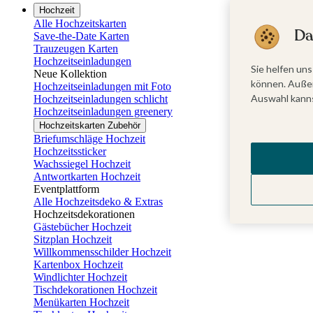
Hochzeit
Alle Hochzeitskarten
Da
Save-the-Date Karten
Trauzeugen Karten
Hochzeitseinladungen
Sie helfen uns
Neue Kollektion
können. Außer
Hochzeitseinladungen mit Foto
Auswahl kanns
Hochzeitseinladungen schlicht
Hochzeitseinladungen greenery
Hochzeitskarten Zubehör
Briefumschläge Hochzeit
Hochzeitssticker
Wachssiegel Hochzeit
Antwortkarten Hochzeit
Eventplattform
Alle Hochzeitsdeko & Extras
Hochzeitsdekorationen
Gästebücher Hochzeit
Sitzplan Hochzeit
Willkommensschilder Hochzeit
Kartenbox Hochzeit
Windlichter Hochzeit
Tischdekorationen Hochzeit
Menükarten Hochzeit