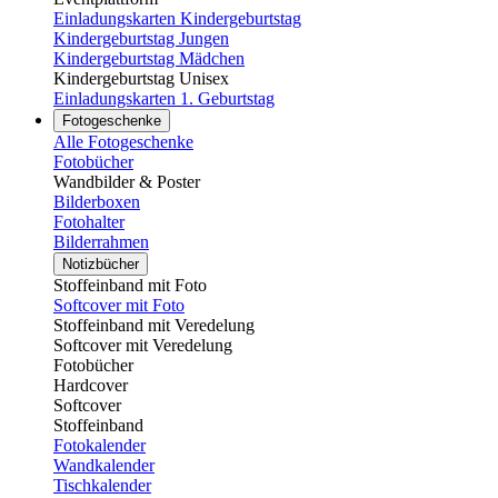
Einladungskarten Kindergeburtstag
Kindergeburtstag Jungen
Kindergeburtstag Mädchen
Kindergeburtstag Unisex
Einladungskarten 1. Geburtstag
Fotogeschenke
Alle Fotogeschenke
Fotobücher
Wandbilder & Poster
Bilderboxen
Fotohalter
Bilderrahmen
Notizbücher
Stoffeinband mit Foto
Softcover mit Foto
Stoffeinband mit Veredelung
Softcover mit Veredelung
Fotobücher
Hardcover
Softcover
Stoffeinband
Fotokalender
Wandkalender
Tischkalender