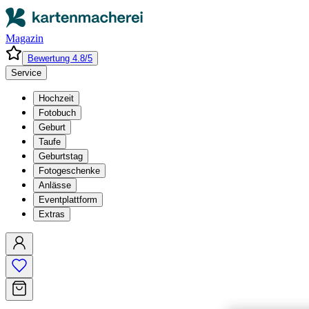
Magazin
Bewertung 4.8/5
Service
Hochzeit
Fotobuch
Geburt
Taufe
Geburtstag
Fotogeschenke
Anlässe
Eventplattform
Extras