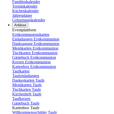
Familienkalender
Terminkalender
Küchenkalender
Jahresplaner
Geburtstagskalender
Anlässe
Eventplattform
Erstkommunionskarten
Einladungen Erstkommunion
Danksagung Erstkommunion
Menükarten Erstkommunion
Tischkarten Erstkommunion
Gästebuch Erstkommunion
Kerzen Erstkommunion
Kartenbox Erstkommunion
Taufkarten
Taufeinladungen
Dankeskarten Taufe
Menükarten Taufe
Tischkarten Taufe
Kirchenheft Taufe
Taufkerzen
Gästebuch Taufe
Kartenbox Taufe
Willkommensschilder Taufe