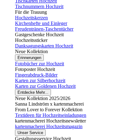
Tischkarten Hochzeit
Tischnummern Hochzeit
Für die Trauung
Hochzeitskerzen
Kirchenhefte und Einleger
Freudentränen-Taschentücher
Gastgeschenke Hochzeit
Hochzeitssticker
Danksagungskarten Hochzeit
Neue Kollektion
Erinnerungen
Fotobücher zur Hochzeit
Fotoposter Hochzeit
Fingerabdruck-Bilder
Karten zur Silberhochzeit
Karten zur Goldenen Hochzeit
Entdecke Mehr...
Neue Kollektion 2025/2026
Sanna Lindström x kartenmacherei
From Lover to Forever Kollektion
Textideen für Hochzeitseinladungen
kartenmacherei Hochzeitsnewsletter
kartenmacherei Hochzeitsmagazin
Unser Service
Gestaltungsservice Hochzeit