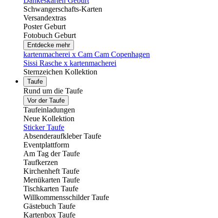
Dankeskarten Geburt
Schwangerschafts-Karten
Versandextras
Poster Geburt
Fotobuch Geburt
Entdecke mehr
kartenmacherei x Cam Cam Copenhagen
Sissi Rasche x kartenmacherei
Sternzeichen Kollektion
Taufe
Rund um die Taufe
Vor der Taufe
Taufeinladungen
Neue Kollektion
Sticker Taufe
Absenderaufkleber Taufe
Eventplattform
Am Tag der Taufe
Taufkerzen
Kirchenheft Taufe
Menükarten Taufe
Tischkarten Taufe
Willkommensschilder Taufe
Gästebuch Taufe
Kartenbox Taufe