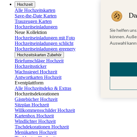
Hochzeit
Alle Hochzeitskarten
Da
Save-the-Date Karten
Trauzeugen Karten
Hochzeitseinladungen
Sie helfen uns
Neue Kollektion
können. Außer
Hochzeitseinladungen mit Foto
Auswahl kanns
Hochzeitseinladungen schlicht
Hochzeitseinladungen greenery
Hochzeitskarten Zubehör
Briefumschläge Hochzeit
Hochzeitssticker
Wachssiegel Hochzeit
Antwortkarten Hochzeit
Eventplattform
Alle Hochzeitsdeko & Extras
Hochzeitsdekorationen
Gästebücher Hochzeit
Sitzplan Hochzeit
Willkommensschilder Hochzeit
Kartenbox Hochzeit
Windlichter Hochzeit
Tischdekorationen Hochzeit
Menükarten Hochzeit