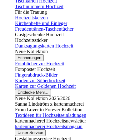
Tischkarten Hochzeit
Tischnummern Hochzeit
Für die Trauung
Hochzeitskerzen
Kirchenhefte und Einleger
Freudentränen-Taschentücher
Gastgeschenke Hochzeit
Hochzeitssticker
Danksagungskarten Hochzeit
Neue Kollektion
Erinnerungen
Fotobücher zur Hochzeit
Fotoposter Hochzeit
Fingerabdruck-Bilder
Karten zur Silberhochzeit
Karten zur Goldenen Hochzeit
Entdecke Mehr...
Neue Kollektion 2025/2026
Sanna Lindström x kartenmacherei
From Lover to Forever Kollektion
Textideen für Hochzeitseinladungen
kartenmacherei Hochzeitsnewsletter
kartenmacherei Hochzeitsmagazin
Unser Service
Gestaltungsservice Hochzeit