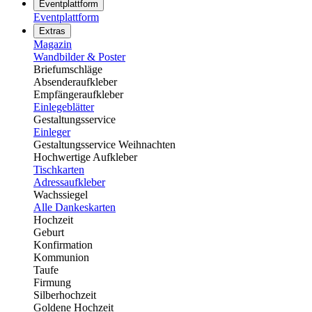
Eventplattform
Eventplattform
Extras
Magazin
Wandbilder & Poster
Briefumschläge
Absenderaufkleber
Empfängeraufkleber
Einlegeblätter
Gestaltungsservice
Einleger
Gestaltungsservice Weihnachten
Hochwertige Aufkleber
Tischkarten
Adressaufkleber
Wachssiegel
Alle Dankeskarten
Hochzeit
Geburt
Konfirmation
Kommunion
Taufe
Firmung
Silberhochzeit
Goldene Hochzeit