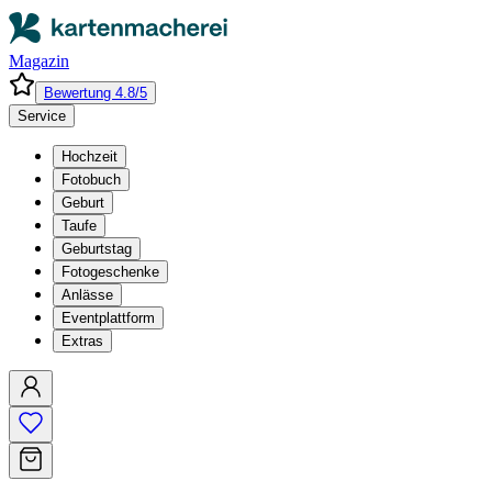
Magazin
Bewertung 4.8/5
Service
Hochzeit
Fotobuch
Geburt
Taufe
Geburtstag
Fotogeschenke
Anlässe
Eventplattform
Extras