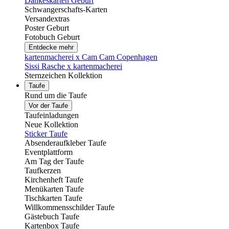
Dankeskarten Geburt
Schwangerschafts-Karten
Versandextras
Poster Geburt
Fotobuch Geburt
Entdecke mehr
kartenmacherei x Cam Cam Copenhagen
Sissi Rasche x kartenmacherei
Sternzeichen Kollektion
Taufe
Rund um die Taufe
Vor der Taufe
Taufeinladungen
Neue Kollektion
Sticker Taufe
Absenderaufkleber Taufe
Eventplattform
Am Tag der Taufe
Taufkerzen
Kirchenheft Taufe
Menükarten Taufe
Tischkarten Taufe
Willkommensschilder Taufe
Gästebuch Taufe
Kartenbox Taufe