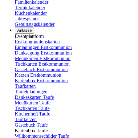
Familienkalender
Terminkalender
Küchenkalender
Jahresplaner
Geburtstagskalender
Anlässe
Eventplattform
Erstkommunionskarten
Einladungen Erstkommunion
Danksagung Erstkommunion
Menükarten Erstkommunion
Tischkarten Erstkommunion
Gästebuch Erstkommunion
Kerzen Erstkommunion
Kartenbox Erstkommunion
Taufkarten
Taufeinladungen
Dankeskarten Taufe
Menükarten Taufe
Tischkarten Taufe
Kirchenheft Taufe
Taufkerzen
Gästebuch Taufe
Kartenbox Taufe
Willkommensschilder Taufe