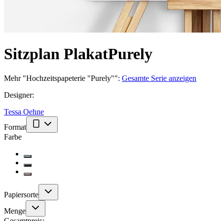
Sitzplan Plakat
Purely
Mehr
"
Hochzeitspapeterie "Purely"
":
Gesamte Serie anzeigen
Designer
:
Tessa Oehne
Format
Farbe
Papiersorte
Menge
Gesamtpreis: