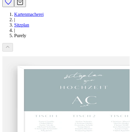
Kartenmacherei
|
Sitzplan
|
Purely