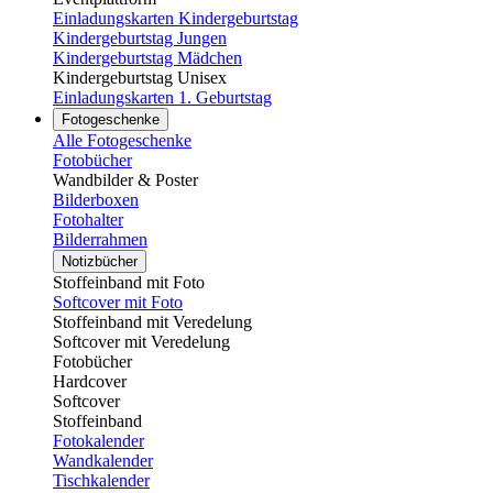
Einladungskarten Kindergeburtstag
Kindergeburtstag Jungen
Kindergeburtstag Mädchen
Kindergeburtstag Unisex
Einladungskarten 1. Geburtstag
Fotogeschenke
Alle Fotogeschenke
Fotobücher
Wandbilder & Poster
Bilderboxen
Fotohalter
Bilderrahmen
Notizbücher
Stoffeinband mit Foto
Softcover mit Foto
Stoffeinband mit Veredelung
Softcover mit Veredelung
Fotobücher
Hardcover
Softcover
Stoffeinband
Fotokalender
Wandkalender
Tischkalender