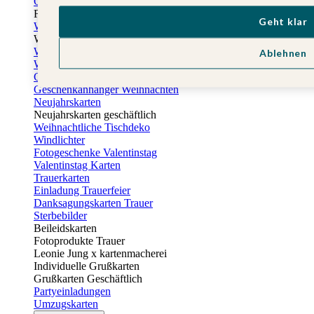
Osterkarten
Fotogeschenke zu Ostern
Geht klar
Weihnachtskarten
Weihnachtskarten selbst gestalten
Weihnachtskarten geschäftlich
Ablehnen
Weihnachtsfeier Einladungen
Geschenkaufkleber Weihnachten
Geschenkanhänger Weihnachten
Neujahrskarten
Neujahrskarten geschäftlich
Weihnachtliche Tischdeko
Windlichter
Fotogeschenke Valentinstag
Valentinstag Karten
Trauerkarten
Einladung Trauerfeier
Danksagungskarten Trauer
Sterbebilder
Beileidskarten
Fotoprodukte Trauer
Leonie Jung x kartenmacherei
Individuelle Grußkarten
Grußkarten Geschäftlich
Partyeinladungen
Umzugskarten