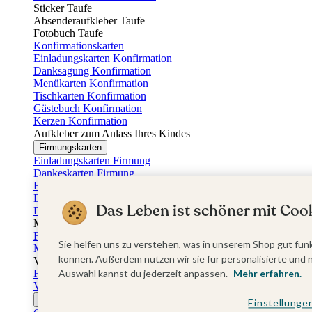
Sticker Taufe
Absenderaufkleber Taufe
Fotobuch Taufe
Konfirmationskarten
Einladungskarten Konfirmation
Danksagung Konfirmation
Menükarten Konfirmation
Tischkarten Konfirmation
Gästebuch Konfirmation
Kerzen Konfirmation
Aufkleber zum Anlass Ihres Kindes
Firmungskarten
Einladungskarten Firmung
Dankeskarten Firmung
Einschulungskarten
Einladungskarten Einschulung
Das Leben ist schöner mit Cook
Danksagung Einschulung
Muttertag
Fotogeschenke Muttertag
Sie helfen uns zu verstehen, was in unserem Shop gut funk
Muttertagskarten
können. Außerdem nutzen wir sie für personalisierte und 
Vatertag
Fotogeschenke Vatertag
Auswahl kannst du jederzeit anpassen.
Mehr erfahren.
Vatertagskarten
Ostern
Einstellunge