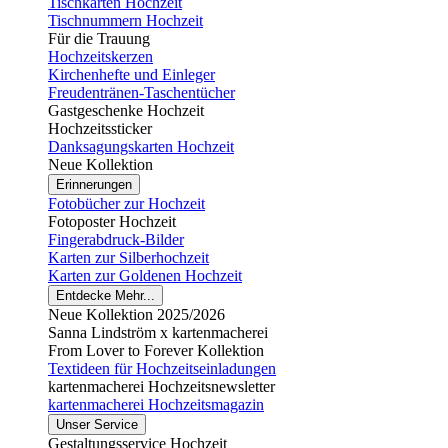
Tischkarten Hochzeit
Tischnummern Hochzeit
Für die Trauung
Hochzeitskerzen
Kirchenhefte und Einleger
Freudentränen-Taschentücher
Gastgeschenke Hochzeit
Hochzeitssticker
Danksagungskarten Hochzeit
Neue Kollektion
Erinnerungen
Fotobücher zur Hochzeit
Fotoposter Hochzeit
Fingerabdruck-Bilder
Karten zur Silberhochzeit
Karten zur Goldenen Hochzeit
Entdecke Mehr...
Neue Kollektion 2025/2026
Sanna Lindström x kartenmacherei
From Lover to Forever Kollektion
Textideen für Hochzeitseinladungen
kartenmacherei Hochzeitsnewsletter
kartenmacherei Hochzeitsmagazin
Unser Service
Gestaltungsservice Hochzeit