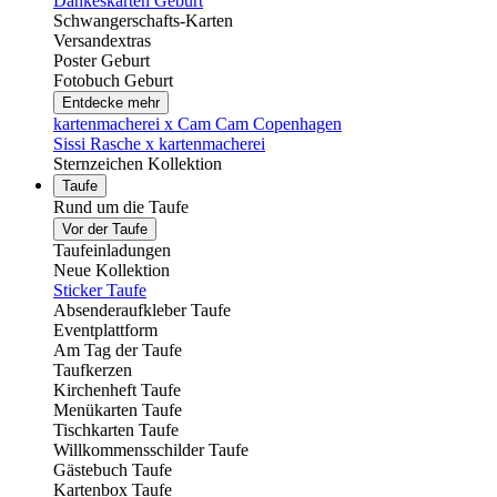
Dankeskarten Geburt
Schwangerschafts-Karten
Versandextras
Poster Geburt
Fotobuch Geburt
Entdecke mehr
kartenmacherei x Cam Cam Copenhagen
Sissi Rasche x kartenmacherei
Sternzeichen Kollektion
Taufe
Rund um die Taufe
Vor der Taufe
Taufeinladungen
Neue Kollektion
Sticker Taufe
Absenderaufkleber Taufe
Eventplattform
Am Tag der Taufe
Taufkerzen
Kirchenheft Taufe
Menükarten Taufe
Tischkarten Taufe
Willkommensschilder Taufe
Gästebuch Taufe
Kartenbox Taufe