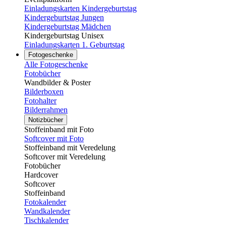
Einladungskarten Kindergeburtstag
Kindergeburtstag Jungen
Kindergeburtstag Mädchen
Kindergeburtstag Unisex
Einladungskarten 1. Geburtstag
Fotogeschenke
Alle Fotogeschenke
Fotobücher
Wandbilder & Poster
Bilderboxen
Fotohalter
Bilderrahmen
Notizbücher
Stoffeinband mit Foto
Softcover mit Foto
Stoffeinband mit Veredelung
Softcover mit Veredelung
Fotobücher
Hardcover
Softcover
Stoffeinband
Fotokalender
Wandkalender
Tischkalender