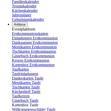
Familienkalender
Terminkalender
Küchenkalender
Jahresplaner
Geburtstagskalender
Anlässe
Eventplattform
Erstkommunionskarten
Einladungen Erstkommunion
Danksagung Erstkommunion
Menükarten Erstkommunion
Tischkarten Erstkommunion
Gästebuch Erstkommunion
Kerzen Erstkommunion
Kartenbox Erstkommunion
Taufkarten
Taufeinladungen
Dankeskarten Taufe
Menükarten Taufe
Tischkarten Taufe
Kirchenheft Taufe
Taufkerzen
Gästebuch Taufe
Kartenbox Taufe
Willkommensschilder Taufe