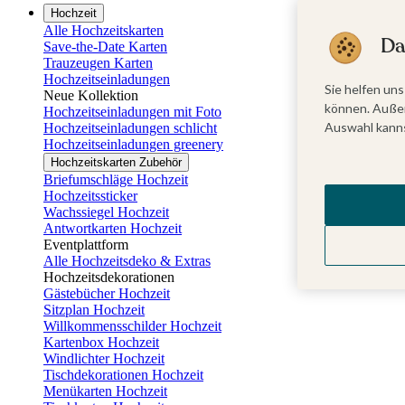
Hochzeit
Alle Hochzeitskarten
Da
Save-the-Date Karten
Trauzeugen Karten
Hochzeitseinladungen
Sie helfen uns
Neue Kollektion
können. Außer
Hochzeitseinladungen mit Foto
Auswahl kanns
Hochzeitseinladungen schlicht
Hochzeitseinladungen greenery
Hochzeitskarten Zubehör
Briefumschläge Hochzeit
Hochzeitssticker
Wachssiegel Hochzeit
Antwortkarten Hochzeit
Eventplattform
Alle Hochzeitsdeko & Extras
Hochzeitsdekorationen
Gästebücher Hochzeit
Sitzplan Hochzeit
Willkommensschilder Hochzeit
Kartenbox Hochzeit
Windlichter Hochzeit
Tischdekorationen Hochzeit
Menükarten Hochzeit