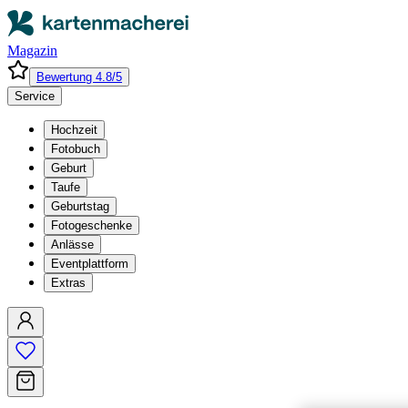
Magazin
Bewertung 4.8/5
Service
Hochzeit
Fotobuch
Geburt
Taufe
Geburtstag
Fotogeschenke
Anlässe
Eventplattform
Extras