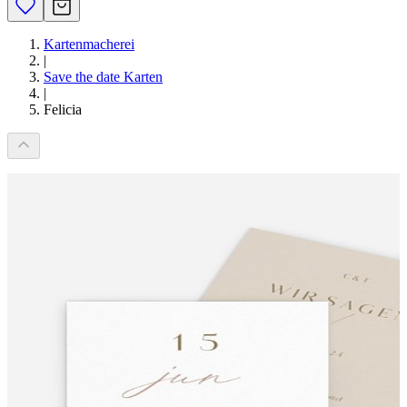
Kartenmacherei
|
Save the date Karten
|
Felicia