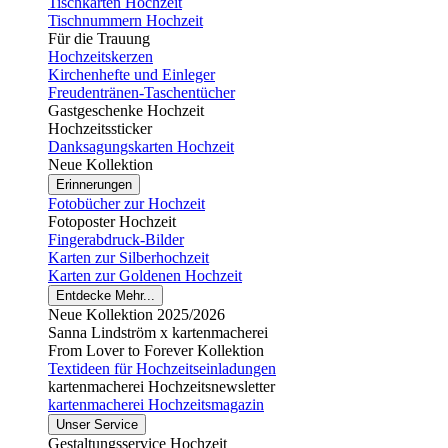
Tischkarten Hochzeit
Tischnummern Hochzeit
Für die Trauung
Hochzeitskerzen
Kirchenhefte und Einleger
Freudentränen-Taschentücher
Gastgeschenke Hochzeit
Hochzeitssticker
Danksagungskarten Hochzeit
Neue Kollektion
Erinnerungen
Fotobücher zur Hochzeit
Fotoposter Hochzeit
Fingerabdruck-Bilder
Karten zur Silberhochzeit
Karten zur Goldenen Hochzeit
Entdecke Mehr...
Neue Kollektion 2025/2026
Sanna Lindström x kartenmacherei
From Lover to Forever Kollektion
Textideen für Hochzeitseinladungen
kartenmacherei Hochzeitsnewsletter
kartenmacherei Hochzeitsmagazin
Unser Service
Gestaltungsservice Hochzeit