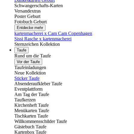
Dankeskarten Geburt
Schwangerschafts-Karten
Versandextras
Poster Geburt
Fotobuch Geburt
Entdecke mehr
kartenmacherei x Cam Cam Copenhagen
Sissi Rasche x kartenmacherei
Sternzeichen Kollektion
Taufe
Rund um die Taufe
Vor der Taufe
Taufeinladungen
Neue Kollektion
Sticker Taufe
Absenderaufkleber Taufe
Eventplattform
Am Tag der Taufe
Taufkerzen
Kirchenheft Taufe
Menükarten Taufe
Tischkarten Taufe
Willkommensschilder Taufe
Gästebuch Taufe
Kartenbox Taufe