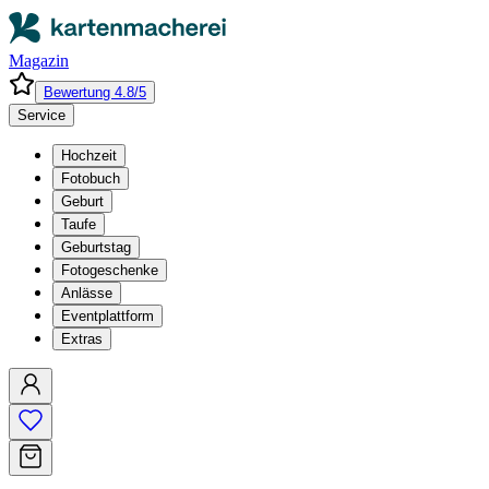
Magazin
Bewertung 4.8/5
Service
Hochzeit
Fotobuch
Geburt
Taufe
Geburtstag
Fotogeschenke
Anlässe
Eventplattform
Extras