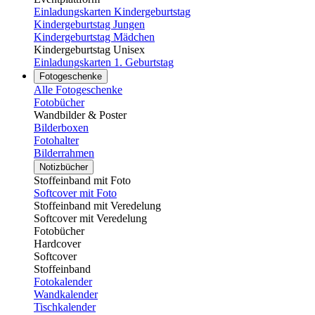
Einladungskarten Kindergeburtstag
Kindergeburtstag Jungen
Kindergeburtstag Mädchen
Kindergeburtstag Unisex
Einladungskarten 1. Geburtstag
Fotogeschenke
Alle Fotogeschenke
Fotobücher
Wandbilder & Poster
Bilderboxen
Fotohalter
Bilderrahmen
Notizbücher
Stoffeinband mit Foto
Softcover mit Foto
Stoffeinband mit Veredelung
Softcover mit Veredelung
Fotobücher
Hardcover
Softcover
Stoffeinband
Fotokalender
Wandkalender
Tischkalender