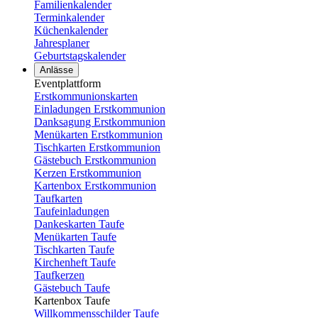
Familienkalender
Terminkalender
Küchenkalender
Jahresplaner
Geburtstagskalender
Anlässe
Eventplattform
Erstkommunionskarten
Einladungen Erstkommunion
Danksagung Erstkommunion
Menükarten Erstkommunion
Tischkarten Erstkommunion
Gästebuch Erstkommunion
Kerzen Erstkommunion
Kartenbox Erstkommunion
Taufkarten
Taufeinladungen
Dankeskarten Taufe
Menükarten Taufe
Tischkarten Taufe
Kirchenheft Taufe
Taufkerzen
Gästebuch Taufe
Kartenbox Taufe
Willkommensschilder Taufe