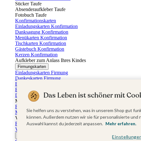
Sticker Taufe
Absenderaufkleber Taufe
Fotobuch Taufe
Konfirmationskarten
Einladungskarten Konfirmation
Danksagung Konfirmation
Menükarten Konfirmation
Tischkarten Konfirmation
Gästebuch Konfirmation
Kerzen Konfirmation
Aufkleber zum Anlass Ihres Kindes
Firmungskarten
Einladungskarten Firmung
Dankeskarten Firmung
Einschulungskarten
Einladungskarten Einschulung
Das Leben ist schöner mit Cook
Danksagung Einschulung
Muttertag
Fotogeschenke Muttertag
Sie helfen uns zu verstehen, was in unserem Shop gut funk
Muttertagskarten
können. Außerdem nutzen wir sie für personalisierte und 
Vatertag
Fotogeschenke Vatertag
Auswahl kannst du jederzeit anpassen.
Mehr erfahren.
Vatertagskarten
Ostern
Einstellunge