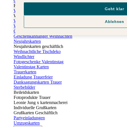
Osterkarten
Fotogeschenke zu Ostern
Geht klar
Weihnachtskarten
Weihnachtskarten selbst gestalten
Weihnachtskarten geschäftlich
Ablehnen
Weihnachtsfeier Einladungen
Geschenkaufkleber Weihnachten
Geschenkanhänger Weihnachten
Neujahrskarten
Neujahrskarten geschäftlich
Weihnachtliche Tischdeko
Windlichter
Fotogeschenke Valentinstag
Valentinstag Karten
Trauerkarten
Einladung Trauerfeier
Danksagungskarten Trauer
Sterbebilder
Beileidskarten
Fotoprodukte Trauer
Leonie Jung x kartenmacherei
Individuelle Grußkarten
Grußkarten Geschäftlich
Partyeinladungen
Umzugskarten