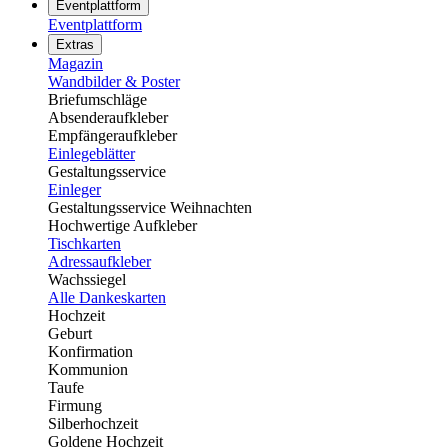
Eventplattform
Eventplattform
Extras
Magazin
Wandbilder & Poster
Briefumschläge
Absenderaufkleber
Empfängeraufkleber
Einlegeblätter
Gestaltungsservice
Einleger
Gestaltungsservice Weihnachten
Hochwertige Aufkleber
Tischkarten
Adressaufkleber
Wachssiegel
Alle Dankeskarten
Hochzeit
Geburt
Konfirmation
Kommunion
Taufe
Firmung
Silberhochzeit
Goldene Hochzeit