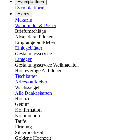
Eventplattform
Eventplattform
Extras
Magazin
Wandbilder & Poster
Briefumschläge
Absenderaufkleber
Empfängeraufkleber
Einlegeblätter
Gestaltungsservice
Einleger
Gestaltungsservice Weihnachten
Hochwertige Aufkleber
Tischkarten
Adressaufkleber
Wachssiegel
Alle Dankeskarten
Hochzeit
Geburt
Konfirmation
Kommunion
Taufe
Firmung
Silberhochzeit
Goldene Hochzeit