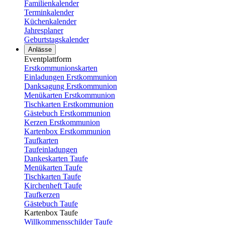
Familienkalender
Terminkalender
Küchenkalender
Jahresplaner
Geburtstagskalender
Anlässe
Eventplattform
Erstkommunionskarten
Einladungen Erstkommunion
Danksagung Erstkommunion
Menükarten Erstkommunion
Tischkarten Erstkommunion
Gästebuch Erstkommunion
Kerzen Erstkommunion
Kartenbox Erstkommunion
Taufkarten
Taufeinladungen
Dankeskarten Taufe
Menükarten Taufe
Tischkarten Taufe
Kirchenheft Taufe
Taufkerzen
Gästebuch Taufe
Kartenbox Taufe
Willkommensschilder Taufe