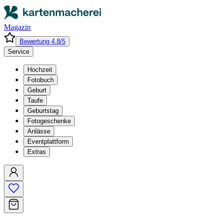
Magazin
Bewertung 4.8/5
Service
Hochzeit
Fotobuch
Geburt
Taufe
Geburtstag
Fotogeschenke
Anlässe
Eventplattform
Extras