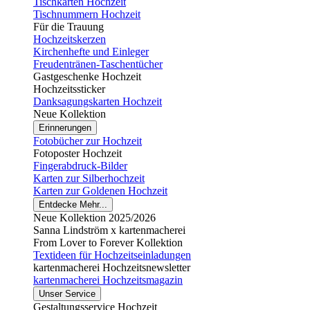
Tischkarten Hochzeit
Tischnummern Hochzeit
Für die Trauung
Hochzeitskerzen
Kirchenhefte und Einleger
Freudentränen-Taschentücher
Gastgeschenke Hochzeit
Hochzeitssticker
Danksagungskarten Hochzeit
Neue Kollektion
Erinnerungen
Fotobücher zur Hochzeit
Fotoposter Hochzeit
Fingerabdruck-Bilder
Karten zur Silberhochzeit
Karten zur Goldenen Hochzeit
Entdecke Mehr...
Neue Kollektion 2025/2026
Sanna Lindström x kartenmacherei
From Lover to Forever Kollektion
Textideen für Hochzeitseinladungen
kartenmacherei Hochzeitsnewsletter
kartenmacherei Hochzeitsmagazin
Unser Service
Gestaltungsservice Hochzeit