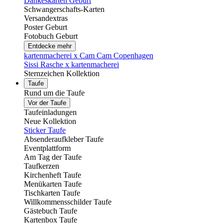
Dankeskarten Geburt
Schwangerschafts-Karten
Versandextras
Poster Geburt
Fotobuch Geburt
Entdecke mehr
kartenmacherei x Cam Cam Copenhagen
Sissi Rasche x kartenmacherei
Sternzeichen Kollektion
Taufe
Rund um die Taufe
Vor der Taufe
Taufeinladungen
Neue Kollektion
Sticker Taufe
Absenderaufkleber Taufe
Eventplattform
Am Tag der Taufe
Taufkerzen
Kirchenheft Taufe
Menükarten Taufe
Tischkarten Taufe
Willkommensschilder Taufe
Gästebuch Taufe
Kartenbox Taufe