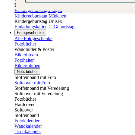
Einladungskarten Kindergeburtstag
Kindergeburtstag Jungen
Kindergeburtstag Mädchen
Kindergeburtstag Unisex
Einladungskarten 1. Geburtstag
Fotogeschenke
Alle Fotogeschenke
Fotobücher
Wandbilder & Poster
Bilderboxen
Fotohalter
Bilderrahmen
Notizbücher
Stoffeinband mit Foto
Softcover mit Foto
Stoffeinband mit Veredelung
Softcover mit Veredelung
Fotobücher
Hardcover
Softcover
Stoffeinband
Fotokalender
Wandkalender
Tischkalender