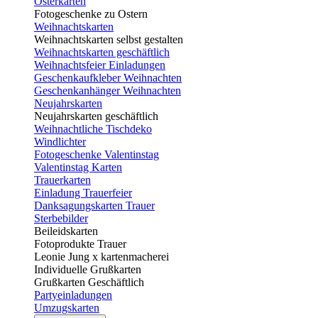
Osterkarten
Fotogeschenke zu Ostern
Weihnachtskarten
Weihnachtskarten selbst gestalten
Weihnachtskarten geschäftlich
Weihnachtsfeier Einladungen
Geschenkaufkleber Weihnachten
Geschenkanhänger Weihnachten
Neujahrskarten
Neujahrskarten geschäftlich
Weihnachtliche Tischdeko
Windlichter
Fotogeschenke Valentinstag
Valentinstag Karten
Trauerkarten
Einladung Trauerfeier
Danksagungskarten Trauer
Sterbebilder
Beileidskarten
Fotoprodukte Trauer
Leonie Jung x kartenmacherei
Individuelle Grußkarten
Grußkarten Geschäftlich
Partyeinladungen
Umzugskarten