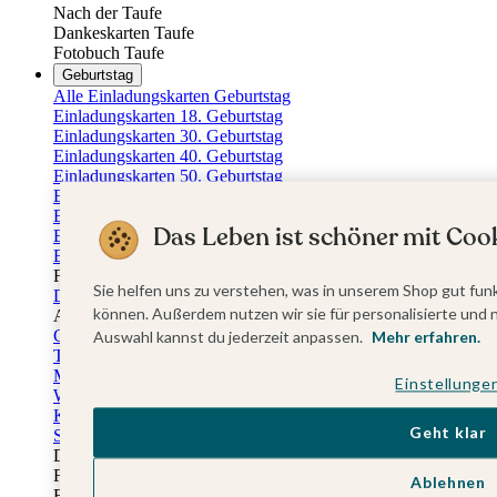
Nach der Taufe
Dankeskarten Taufe
Fotobuch Taufe
Geburtstag
Alle Einladungskarten Geburtstag
Einladungskarten 18. Geburtstag
Einladungskarten 30. Geburtstag
Einladungskarten 40. Geburtstag
Einladungskarten 50. Geburtstag
Einladungskarten 60. Geburtstag
Einladungskarten 70. Geburtstag
Das Leben ist schöner mit Cook
Einladungskarten 80. Geburtstag
Einladungskarten 90. Geburtstag
Für jedes Alter
Sie helfen uns zu verstehen, was in unserem Shop gut funk
Doppelgeburtstag Einladungen
können. Außerdem nutzen wir sie für personalisierte und 
Alle Geburtstagsextras
Gästebücher Geburtstag
Auswahl kannst du jederzeit anpassen.
Mehr erfahren.
Tischkarten Geburtstag
Menükarten Geburtstag
Einstellunge
Weinetiketten Geburtstag
Kartenbox Geburtstag
Geht klar
Save the Date Karten
Dankeskarten Geburtstag
Fotobuch Geburtstag
Ablehnen
Eventplattform