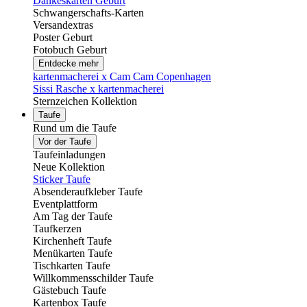
Dankeskarten Geburt
Schwangerschafts-Karten
Versandextras
Poster Geburt
Fotobuch Geburt
Entdecke mehr
kartenmacherei x Cam Cam Copenhagen
Sissi Rasche x kartenmacherei
Sternzeichen Kollektion
Taufe
Rund um die Taufe
Vor der Taufe
Taufeinladungen
Neue Kollektion
Sticker Taufe
Absenderaufkleber Taufe
Eventplattform
Am Tag der Taufe
Taufkerzen
Kirchenheft Taufe
Menükarten Taufe
Tischkarten Taufe
Willkommensschilder Taufe
Gästebuch Taufe
Kartenbox Taufe