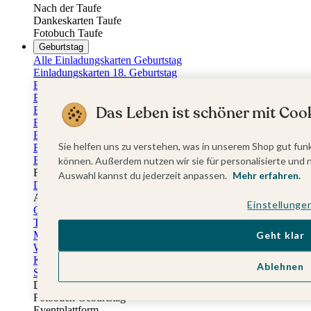
Nach der Taufe
Dankeskarten Taufe
Fotobuch Taufe
Geburtstag
Alle Einladungskarten Geburtstag
Einladungskarten 18. Geburtstag
Einladungskarten 30. Geburtstag
Einladungskarten 40. Geburtstag
Das Leben ist schöner mit Cook
Einladungskarten 50. Geburtstag
Einladungskarten 60. Geburtstag
Einladungskarten 70. Geburtstag
Sie helfen uns zu verstehen, was in unserem Shop gut funk
Einladungskarten 80. Geburtstag
Einladungskarten 90. Geburtstag
können. Außerdem nutzen wir sie für personalisierte und 
Für jedes Alter
Auswahl kannst du jederzeit anpassen.
Mehr erfahren.
Doppelgeburtstag Einladungen
Alle Geburtstagsextras
Einstellunge
Gästebücher Geburtstag
Tischkarten Geburtstag
Menükarten Geburtstag
Geht klar
Weinetiketten Geburtstag
Kartenbox Geburtstag
Ablehnen
Save the Date Karten
Dankeskarten Geburtstag
Fotobuch Geburtstag
Eventplattform