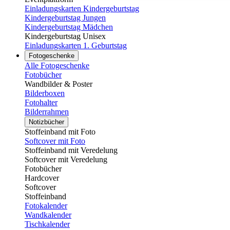
Einladungskarten Kindergeburtstag
Kindergeburtstag Jungen
Kindergeburtstag Mädchen
Kindergeburtstag Unisex
Einladungskarten 1. Geburtstag
Fotogeschenke
Alle Fotogeschenke
Fotobücher
Wandbilder & Poster
Bilderboxen
Fotohalter
Bilderrahmen
Notizbücher
Stoffeinband mit Foto
Softcover mit Foto
Stoffeinband mit Veredelung
Softcover mit Veredelung
Fotobücher
Hardcover
Softcover
Stoffeinband
Fotokalender
Wandkalender
Tischkalender