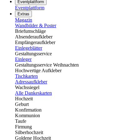
Eventplattform
Eventplattform
Extras
Magazin
Wandbilder & Poster
Briefumschläge
Absenderaufkleber
Empfängeraufkleber
Einlegeblätter
Gestaltungsservice
Einleger
Gestaltungsservice Weihnachten
Hochwertige Aufkleber
Tischkarten
Adressaufkleber
Wachssiegel
Alle Dankeskarten
Hochzeit
Geburt
Konfirmation
Kommunion
Taufe
Firmung
Silberhochzeit
Goldene Hochzeit