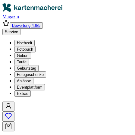
Magazin
Bewertung 4.8/5
Service
Hochzeit
Fotobuch
Geburt
Taufe
Geburtstag
Fotogeschenke
Anlässe
Eventplattform
Extras