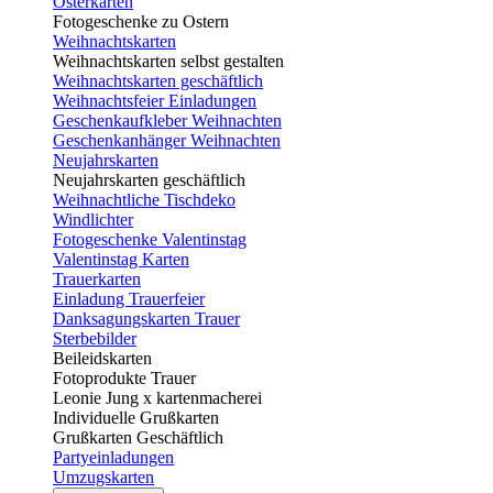
Osterkarten
Fotogeschenke zu Ostern
Weihnachtskarten
Weihnachtskarten selbst gestalten
Weihnachtskarten geschäftlich
Weihnachtsfeier Einladungen
Geschenkaufkleber Weihnachten
Geschenkanhänger Weihnachten
Neujahrskarten
Neujahrskarten geschäftlich
Weihnachtliche Tischdeko
Windlichter
Fotogeschenke Valentinstag
Valentinstag Karten
Trauerkarten
Einladung Trauerfeier
Danksagungskarten Trauer
Sterbebilder
Beileidskarten
Fotoprodukte Trauer
Leonie Jung x kartenmacherei
Individuelle Grußkarten
Grußkarten Geschäftlich
Partyeinladungen
Umzugskarten