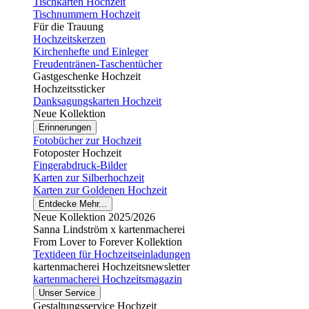
Tischkarten Hochzeit
Tischnummern Hochzeit
Für die Trauung
Hochzeitskerzen
Kirchenhefte und Einleger
Freudentränen-Taschentücher
Gastgeschenke Hochzeit
Hochzeitssticker
Danksagungskarten Hochzeit
Neue Kollektion
Erinnerungen
Fotobücher zur Hochzeit
Fotoposter Hochzeit
Fingerabdruck-Bilder
Karten zur Silberhochzeit
Karten zur Goldenen Hochzeit
Entdecke Mehr...
Neue Kollektion 2025/2026
Sanna Lindström x kartenmacherei
From Lover to Forever Kollektion
Textideen für Hochzeitseinladungen
kartenmacherei Hochzeitsnewsletter
kartenmacherei Hochzeitsmagazin
Unser Service
Gestaltungsservice Hochzeit