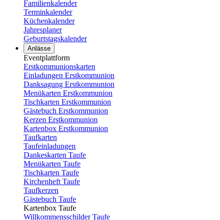
Familienkalender
Terminkalender
Küchenkalender
Jahresplaner
Geburtstagskalender
Anlässe
Eventplattform
Erstkommunionskarten
Einladungen Erstkommunion
Danksagung Erstkommunion
Menükarten Erstkommunion
Tischkarten Erstkommunion
Gästebuch Erstkommunion
Kerzen Erstkommunion
Kartenbox Erstkommunion
Taufkarten
Taufeinladungen
Dankeskarten Taufe
Menükarten Taufe
Tischkarten Taufe
Kirchenheft Taufe
Taufkerzen
Gästebuch Taufe
Kartenbox Taufe
Willkommensschilder Taufe