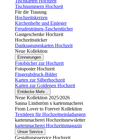
Tischkarten Hochzeit
Tischnummern Hochzeit
Für die Trauung
Hochzeitskerzen
Kirchenhefte und Einleger
Freudentränen-Taschentücher
Gastgeschenke Hochzeit
Hochzeitssticker
Danksagungskarten Hochzeit
Neue Kollektion
Erinnerungen
Fotobücher zur Hochzeit
Fotoposter Hochzeit
Fingerabdruck-Bilder
Karten zur Silberhochzeit
Karten zur Goldenen Hochzeit
Entdecke Mehr...
Neue Kollektion 2025/2026
Sanna Lindström x kartenmacherei
From Lover to Forever Kollektion
Textideen für Hochzeitseinladungen
kartenmacherei Hochzeitsnewsletter
kartenmacherei Hochzeitsmagazin
Unser Service
Gestaltungsservice Hochzeit