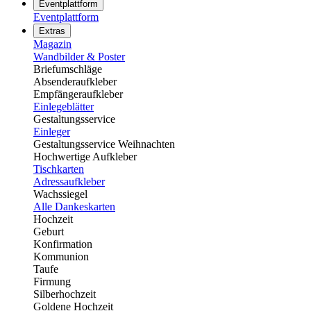
Eventplattform
Eventplattform
Extras
Magazin
Wandbilder & Poster
Briefumschläge
Absenderaufkleber
Empfängeraufkleber
Einlegeblätter
Gestaltungsservice
Einleger
Gestaltungsservice Weihnachten
Hochwertige Aufkleber
Tischkarten
Adressaufkleber
Wachssiegel
Alle Dankeskarten
Hochzeit
Geburt
Konfirmation
Kommunion
Taufe
Firmung
Silberhochzeit
Goldene Hochzeit