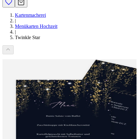
Kartenmacherei
|
Menükarten Hochzeit
|
Twinkle Star