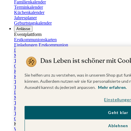
Familienkalender
Terminkalender
Küchenkalender
Jahresplaner
Geburtstagskalender
Anlässe
Eventplattform
Erstkommunionskarten
Einladungen Erstkommunion
Danksagung Erstkommunion
Menükarten Erstkommunion
Das Leben ist schöner mit Cook
Tischkarten Erstkommunion
Gästebuch Erstkommunion
Kerzen Erstkommunion
Sie helfen uns zu verstehen, was in unserem Shop gut funk
Kartenbox Erstkommunion
können. Außerdem nutzen wir sie für personalisierte und 
Taufkarten
Taufeinladungen
Auswahl kannst du jederzeit anpassen.
Mehr erfahren.
Dankeskarten Taufe
Menükarten Taufe
Einstellunge
Tischkarten Taufe
Kirchenheft Taufe
Geht klar
Taufkerzen
Gästebuch Taufe
Kartenbox Taufe
Ablehnen
Willkommensschilder Taufe