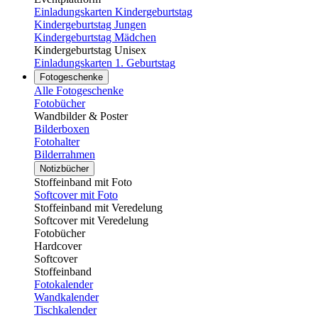
Einladungskarten Kindergeburtstag
Kindergeburtstag Jungen
Kindergeburtstag Mädchen
Kindergeburtstag Unisex
Einladungskarten 1. Geburtstag
Fotogeschenke
Alle Fotogeschenke
Fotobücher
Wandbilder & Poster
Bilderboxen
Fotohalter
Bilderrahmen
Notizbücher
Stoffeinband mit Foto
Softcover mit Foto
Stoffeinband mit Veredelung
Softcover mit Veredelung
Fotobücher
Hardcover
Softcover
Stoffeinband
Fotokalender
Wandkalender
Tischkalender