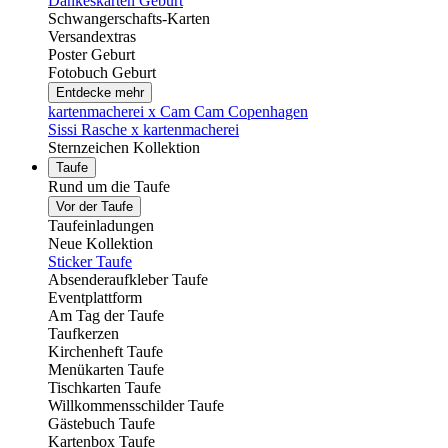
Dankeskarten Geburt
Schwangerschafts-Karten
Versandextras
Poster Geburt
Fotobuch Geburt
Entdecke mehr
kartenmacherei x Cam Cam Copenhagen
Sissi Rasche x kartenmacherei
Sternzeichen Kollektion
Taufe
Rund um die Taufe
Vor der Taufe
Taufeinladungen
Neue Kollektion
Sticker Taufe
Absenderaufkleber Taufe
Eventplattform
Am Tag der Taufe
Taufkerzen
Kirchenheft Taufe
Menükarten Taufe
Tischkarten Taufe
Willkommensschilder Taufe
Gästebuch Taufe
Kartenbox Taufe