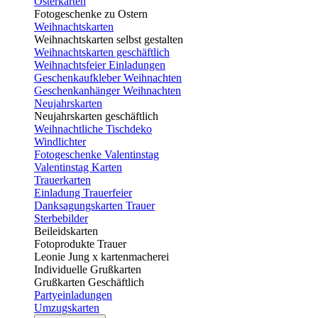
Osterkarten
Fotogeschenke zu Ostern
Weihnachtskarten
Weihnachtskarten selbst gestalten
Weihnachtskarten geschäftlich
Weihnachtsfeier Einladungen
Geschenkaufkleber Weihnachten
Geschenkanhänger Weihnachten
Neujahrskarten
Neujahrskarten geschäftlich
Weihnachtliche Tischdeko
Windlichter
Fotogeschenke Valentinstag
Valentinstag Karten
Trauerkarten
Einladung Trauerfeier
Danksagungskarten Trauer
Sterbebilder
Beileidskarten
Fotoprodukte Trauer
Leonie Jung x kartenmacherei
Individuelle Grußkarten
Grußkarten Geschäftlich
Partyeinladungen
Umzugskarten