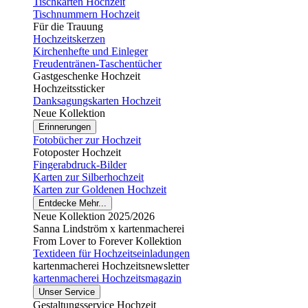
Tischkarten Hochzeit
Tischnummern Hochzeit
Für die Trauung
Hochzeitskerzen
Kirchenhefte und Einleger
Freudentränen-Taschentücher
Gastgeschenke Hochzeit
Hochzeitssticker
Danksagungskarten Hochzeit
Neue Kollektion
Erinnerungen
Fotobücher zur Hochzeit
Fotoposter Hochzeit
Fingerabdruck-Bilder
Karten zur Silberhochzeit
Karten zur Goldenen Hochzeit
Entdecke Mehr...
Neue Kollektion 2025/2026
Sanna Lindström x kartenmacherei
From Lover to Forever Kollektion
Textideen für Hochzeitseinladungen
kartenmacherei Hochzeitsnewsletter
kartenmacherei Hochzeitsmagazin
Unser Service
Gestaltungsservice Hochzeit