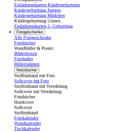
Einladungskarten Kindergeburtstag
Kindergeburtstag Jungen
Kindergeburtstag Mädchen
Kindergeburtstag Unisex
Einladungskarten 1. Geburtstag
Fotogeschenke
Alle Fotogeschenke
Fotobücher
Wandbilder & Poster
Bilderboxen
Fotohalter
Bilderrahmen
Notizbücher
Stoffeinband mit Foto
Softcover mit Foto
Stoffeinband mit Veredelung
Softcover mit Veredelung
Fotobücher
Hardcover
Softcover
Stoffeinband
Fotokalender
Wandkalender
Tischkalender