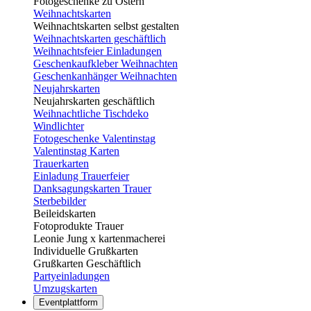
Fotogeschenke zu Ostern
Weihnachtskarten
Weihnachtskarten selbst gestalten
Weihnachtskarten geschäftlich
Weihnachtsfeier Einladungen
Geschenkaufkleber Weihnachten
Geschenkanhänger Weihnachten
Neujahrskarten
Neujahrskarten geschäftlich
Weihnachtliche Tischdeko
Windlichter
Fotogeschenke Valentinstag
Valentinstag Karten
Trauerkarten
Einladung Trauerfeier
Danksagungskarten Trauer
Sterbebilder
Beileidskarten
Fotoprodukte Trauer
Leonie Jung x kartenmacherei
Individuelle Grußkarten
Grußkarten Geschäftlich
Partyeinladungen
Umzugskarten
Eventplattform