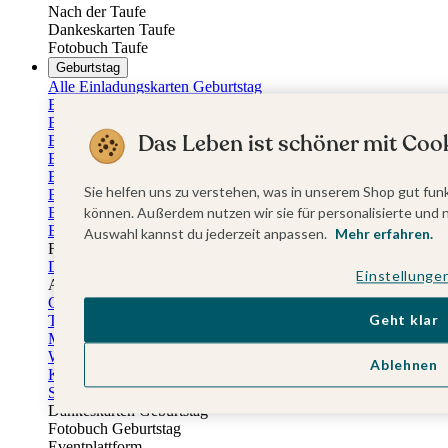
Nach der Taufe
Dankeskarten Taufe
Fotobuch Taufe
Geburtstag
Alle Einladungskarten Geburtstag
Einladungskarten 18. Geburtstag
Einladungskarten 30. Geburtstag
Das Leben ist schöner mit Cook
Einladungskarten 40. Geburtstag
Einladungskarten 50. Geburtstag
Einladungskarten 60. Geburtstag
Sie helfen uns zu verstehen, was in unserem Shop gut funk
Einladungskarten 70. Geburtstag
Einladungskarten 80. Geburtstag
können. Außerdem nutzen wir sie für personalisierte und 
Einladungskarten 90. Geburtstag
Auswahl kannst du jederzeit anpassen.
Mehr erfahren.
Für jedes Alter
Doppelgeburtstag Einladungen
Einstellunge
Alle Geburtstagsextras
Gästebücher Geburtstag
Geht klar
Tischkarten Geburtstag
Menükarten Geburtstag
Weinetiketten Geburtstag
Ablehnen
Kartenbox Geburtstag
Save the Date Karten
Dankeskarten Geburtstag
Fotobuch Geburtstag
Eventplattform