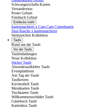
Dankeskarten Geburt
Schwangerschafts-Karten
Versandextras
Poster Geburt
Fotobuch Geburt
Entdecke mehr
kartenmacherei x Cam Cam Copenhagen
Sissi Rasche x kartenmacherei
Sternzeichen Kollektion
Taufe
Rund um die Taufe
Vor der Taufe
Taufeinladungen
Neue Kollektion
Sticker Taufe
Absenderaufkleber Taufe
Eventplattform
Am Tag der Taufe
Taufkerzen
Kirchenheft Taufe
Menükarten Taufe
Tischkarten Taufe
Willkommensschilder Taufe
Gästebuch Taufe
Kartenbox Taufe