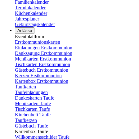
Familienkalender
Terminkalender
Küchenkalender
Jahresplaner
Geburtstagskalender
Anlässe
Eventplattform
Erstkommunionskarten
Einladungen Erstkommunion
Danksagung Erstkommunion
Menükarten Erstkommunion
Tischkarten Erstkommunion
Gästebuch Erstkommunion
Kerzen Erstkommunion
Kartenbox Erstkommunion
Taufkarten
Taufeinladungen
Dankeskarten Taufe
Menükarten Taufe
Tischkarten Taufe
Kirchenheft Taufe
Taufkerzen
Gästebuch Taufe
Kartenbox Taufe
Willkommensschilder Taufe