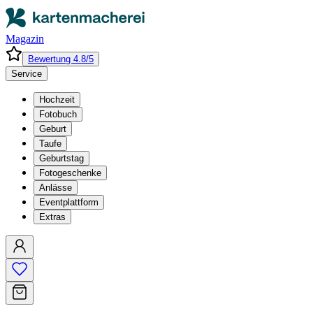
Magazin
Bewertung 4.8/5
Service
Hochzeit
Fotobuch
Geburt
Taufe
Geburtstag
Fotogeschenke
Anlässe
Eventplattform
Extras