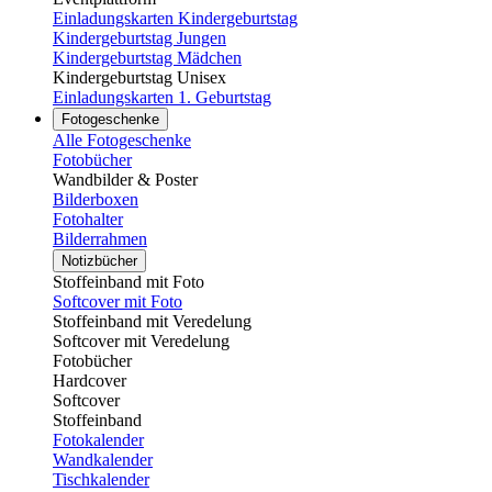
Einladungskarten Kindergeburtstag
Kindergeburtstag Jungen
Kindergeburtstag Mädchen
Kindergeburtstag Unisex
Einladungskarten 1. Geburtstag
Fotogeschenke
Alle Fotogeschenke
Fotobücher
Wandbilder & Poster
Bilderboxen
Fotohalter
Bilderrahmen
Notizbücher
Stoffeinband mit Foto
Softcover mit Foto
Stoffeinband mit Veredelung
Softcover mit Veredelung
Fotobücher
Hardcover
Softcover
Stoffeinband
Fotokalender
Wandkalender
Tischkalender