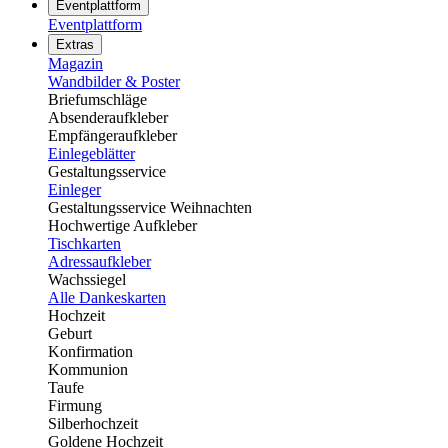
Eventplattform
Eventplattform
Extras
Magazin
Wandbilder & Poster
Briefumschläge
Absenderaufkleber
Empfängeraufkleber
Einlegeblätter
Gestaltungsservice
Einleger
Gestaltungsservice Weihnachten
Hochwertige Aufkleber
Tischkarten
Adressaufkleber
Wachssiegel
Alle Dankeskarten
Hochzeit
Geburt
Konfirmation
Kommunion
Taufe
Firmung
Silberhochzeit
Goldene Hochzeit