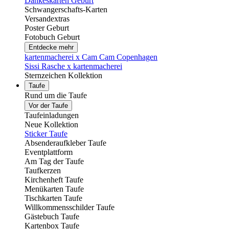
Dankeskarten Geburt
Schwangerschafts-Karten
Versandextras
Poster Geburt
Fotobuch Geburt
Entdecke mehr
kartenmacherei x Cam Cam Copenhagen
Sissi Rasche x kartenmacherei
Sternzeichen Kollektion
Taufe
Rund um die Taufe
Vor der Taufe
Taufeinladungen
Neue Kollektion
Sticker Taufe
Absenderaufkleber Taufe
Eventplattform
Am Tag der Taufe
Taufkerzen
Kirchenheft Taufe
Menükarten Taufe
Tischkarten Taufe
Willkommensschilder Taufe
Gästebuch Taufe
Kartenbox Taufe