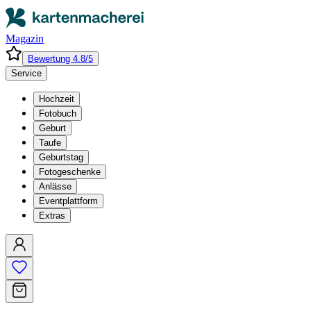
Magazin
Bewertung 4.8/5
Service
Hochzeit
Fotobuch
Geburt
Taufe
Geburtstag
Fotogeschenke
Anlässe
Eventplattform
Extras