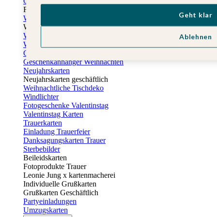
Osterkarten
Fotogeschenke zu Ostern
Geht klar
Weihnachtskarten
Weihnachtskarten selbst gestalten
Weihnachtskarten geschäftlich
Ablehnen
Weihnachtsfeier Einladungen
Geschenkaufkleber Weihnachten
Geschenkanhänger Weihnachten
Neujahrskarten
Neujahrskarten geschäftlich
Weihnachtliche Tischdeko
Windlichter
Fotogeschenke Valentinstag
Valentinstag Karten
Trauerkarten
Einladung Trauerfeier
Danksagungskarten Trauer
Sterbebilder
Beileidskarten
Fotoprodukte Trauer
Leonie Jung x kartenmacherei
Individuelle Grußkarten
Grußkarten Geschäftlich
Partyeinladungen
Umzugskarten