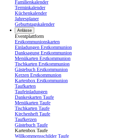
Familienkalender
Terminkalender
Küchenkalender
Jahresplaner
Geburtstagskalender
Anlässe
Eventplattform
Erstkommunionskarten
Einladungen Erstkommunion
Danksagung Erstkommunion
Menükarten Erstkommunion
Tischkarten Erstkommunion
Gästebuch Erstkommunion
Kerzen Erstkommunion
Kartenbox Erstkommunion
Taufkarten
Taufeinladungen
Dankeskarten Taufe
Menükarten Taufe
Tischkarten Taufe
Kirchenheft Taufe
Taufkerzen
Gästebuch Taufe
Kartenbox Taufe
Willkommensschilder Taufe