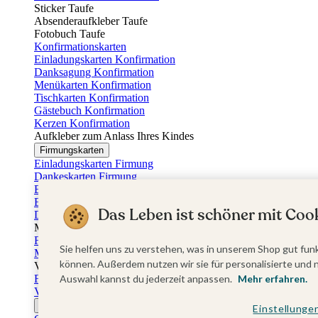
Sticker Taufe
Absenderaufkleber Taufe
Fotobuch Taufe
Konfirmationskarten
Einladungskarten Konfirmation
Danksagung Konfirmation
Menükarten Konfirmation
Tischkarten Konfirmation
Gästebuch Konfirmation
Kerzen Konfirmation
Aufkleber zum Anlass Ihres Kindes
Firmungskarten
Einladungskarten Firmung
Dankeskarten Firmung
Einschulungskarten
Einladungskarten Einschulung
Das Leben ist schöner mit Cook
Danksagung Einschulung
Muttertag
Fotogeschenke Muttertag
Sie helfen uns zu verstehen, was in unserem Shop gut funk
Muttertagskarten
können. Außerdem nutzen wir sie für personalisierte und 
Vatertag
Fotogeschenke Vatertag
Auswahl kannst du jederzeit anpassen.
Mehr erfahren.
Vatertagskarten
Ostern
Einstellunge