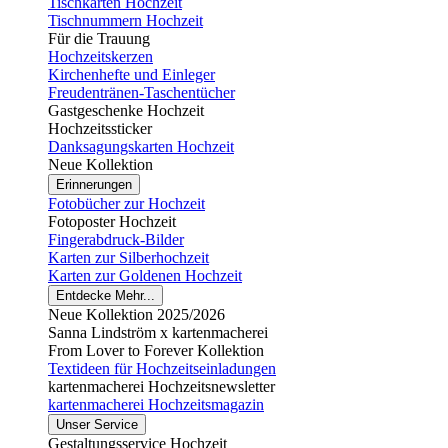
Tischkarten Hochzeit
Tischnummern Hochzeit
Für die Trauung
Hochzeitskerzen
Kirchenhefte und Einleger
Freudentränen-Taschentücher
Gastgeschenke Hochzeit
Hochzeitssticker
Danksagungskarten Hochzeit
Neue Kollektion
Erinnerungen
Fotobücher zur Hochzeit
Fotoposter Hochzeit
Fingerabdruck-Bilder
Karten zur Silberhochzeit
Karten zur Goldenen Hochzeit
Entdecke Mehr...
Neue Kollektion 2025/2026
Sanna Lindström x kartenmacherei
From Lover to Forever Kollektion
Textideen für Hochzeitseinladungen
kartenmacherei Hochzeitsnewsletter
kartenmacherei Hochzeitsmagazin
Unser Service
Gestaltungsservice Hochzeit