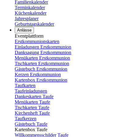
Familienkalender
Terminkalender
Küchenkalender
Jahresplaner
Geburtstagskalender
Anlässe
Eventplattform
Erstkommunionskarten
Einladungen Erstkommunion
Danksagung Erstkommunion
Menükarten Erstkommunion
Tischkarten Erstkommunion
Gästebuch Erstkommunion
Kerzen Erstkommunion
Kartenbox Erstkommunion
Taufkarten
Taufeinladungen
Dankeskarten Taufe
Menükarten Taufe
Tischkarten Taufe
Kirchenheft Taufe
Taufkerzen
Gästebuch Taufe
Kartenbox Taufe
Willkommensschilder Taufe