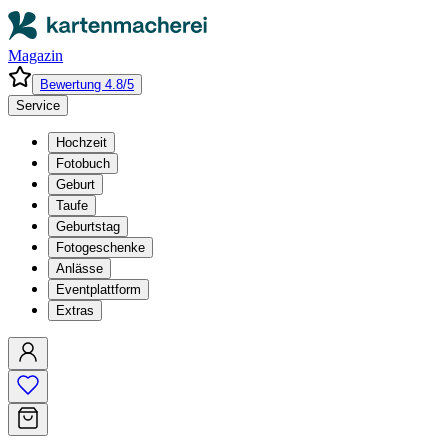
Magazin
Bewertung 4.8/5
Service
Hochzeit
Fotobuch
Geburt
Taufe
Geburtstag
Fotogeschenke
Anlässe
Eventplattform
Extras