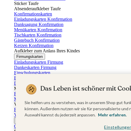
Sticker Taufe
Absenderaufkleber Taufe
Konfirmationskarten
Einladungskarten Konfirmation
Danksagung Konfirmation
Menükarten Konfirmation
Tischkarten Konfirmation
Gästebuch Konfirmation
Kerzen Konfirmation
Aufkleber zum Anlass Ihres Kindes
Firmungskarten
Einladungskarten Firmung
Dankeskarten Firmung
Einschulungskarten
Einladungskarten Einschulung
Danksagung Einschulung
Das Leben ist schöner mit Cook
Muttertag
Fotogeschenke Muttertag
Muttertagskarten
Sie helfen uns zu verstehen, was in unserem Shop gut funk
Vatertag
können. Außerdem nutzen wir sie für personalisierte und 
Fotogeschenke Vatertag
Vatertagskarten
Auswahl kannst du jederzeit anpassen.
Mehr erfahren.
Ostern
Osterkarten
Einstellunge