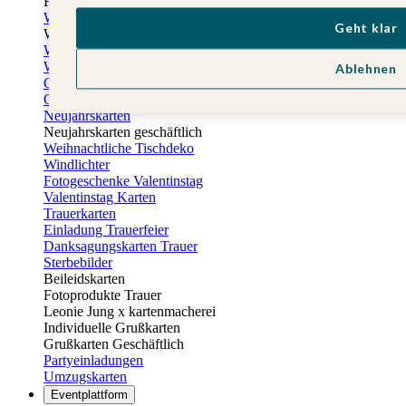
Fotogeschenke zu Ostern
Weihnachtskarten
Geht klar
Weihnachtskarten selbst gestalten
Weihnachtskarten geschäftlich
Weihnachtsfeier Einladungen
Ablehnen
Geschenkaufkleber Weihnachten
Geschenkanhänger Weihnachten
Neujahrskarten
Neujahrskarten geschäftlich
Weihnachtliche Tischdeko
Windlichter
Fotogeschenke Valentinstag
Valentinstag Karten
Trauerkarten
Einladung Trauerfeier
Danksagungskarten Trauer
Sterbebilder
Beileidskarten
Fotoprodukte Trauer
Leonie Jung x kartenmacherei
Individuelle Grußkarten
Grußkarten Geschäftlich
Partyeinladungen
Umzugskarten
Eventplattform