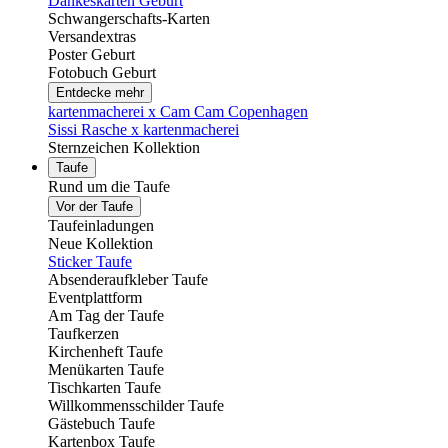
Dankeskarten Geburt
Schwangerschafts-Karten
Versandextras
Poster Geburt
Fotobuch Geburt
Entdecke mehr
kartenmacherei x Cam Cam Copenhagen
Sissi Rasche x kartenmacherei
Sternzeichen Kollektion
Taufe
Rund um die Taufe
Vor der Taufe
Taufeinladungen
Neue Kollektion
Sticker Taufe
Absenderaufkleber Taufe
Eventplattform
Am Tag der Taufe
Taufkerzen
Kirchenheft Taufe
Menükarten Taufe
Tischkarten Taufe
Willkommensschilder Taufe
Gästebuch Taufe
Kartenbox Taufe