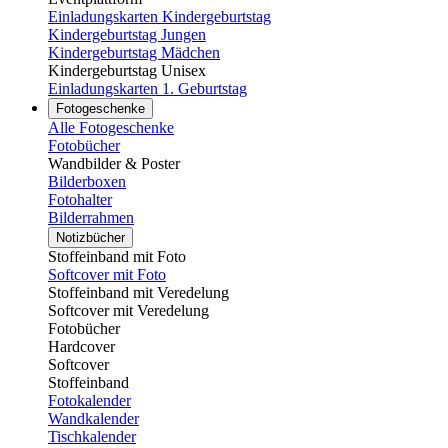
Einladungskarten Kindergeburtstag
Kindergeburtstag Jungen
Kindergeburtstag Mädchen
Kindergeburtstag Unisex
Einladungskarten 1. Geburtstag
Fotogeschenke
Alle Fotogeschenke
Fotobücher
Wandbilder & Poster
Bilderboxen
Fotohalter
Bilderrahmen
Notizbücher
Stoffeinband mit Foto
Softcover mit Foto
Stoffeinband mit Veredelung
Softcover mit Veredelung
Fotobücher
Hardcover
Softcover
Stoffeinband
Fotokalender
Wandkalender
Tischkalender