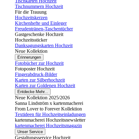
Tischkarten Hochzeit
Tischnummern Hochzeit
Für die Trauung
Hochzeitskerzen
Kirchenhefte und Einleger
Freudentränen-Taschentücher
Gastgeschenke Hochzeit
Hochzeitssticker
Danksagungskarten Hochzeit
Neue Kollektion
Erinnerungen
Fotobücher zur Hochzeit
Fotoposter Hochzeit
Fingerabdruck-Bilder
Karten zur Silberhochzeit
Karten zur Goldenen Hochzeit
Entdecke Mehr...
Neue Kollektion 2025/2026
Sanna Lindström x kartenmacherei
From Lover to Forever Kollektion
Textideen für Hochzeitseinladungen
kartenmacherei Hochzeitsnewsletter
kartenmacherei Hochzeitsmagazin
Unser Service
Gestaltungsservice Hochzeit