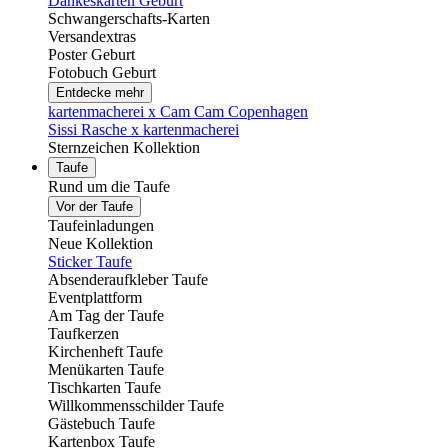
Dankeskarten Geburt
Schwangerschafts-Karten
Versandextras
Poster Geburt
Fotobuch Geburt
Entdecke mehr
kartenmacherei x Cam Cam Copenhagen
Sissi Rasche x kartenmacherei
Sternzeichen Kollektion
Taufe
Rund um die Taufe
Vor der Taufe
Taufeinladungen
Neue Kollektion
Sticker Taufe
Absenderaufkleber Taufe
Eventplattform
Am Tag der Taufe
Taufkerzen
Kirchenheft Taufe
Menükarten Taufe
Tischkarten Taufe
Willkommensschilder Taufe
Gästebuch Taufe
Kartenbox Taufe