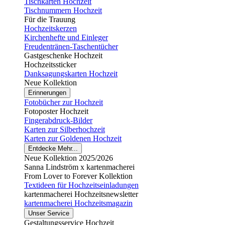
Tischkarten Hochzeit
Tischnummern Hochzeit
Für die Trauung
Hochzeitskerzen
Kirchenhefte und Einleger
Freudentränen-Taschentücher
Gastgeschenke Hochzeit
Hochzeitssticker
Danksagungskarten Hochzeit
Neue Kollektion
Erinnerungen
Fotobücher zur Hochzeit
Fotoposter Hochzeit
Fingerabdruck-Bilder
Karten zur Silberhochzeit
Karten zur Goldenen Hochzeit
Entdecke Mehr...
Neue Kollektion 2025/2026
Sanna Lindström x kartenmacherei
From Lover to Forever Kollektion
Textideen für Hochzeitseinladungen
kartenmacherei Hochzeitsnewsletter
kartenmacherei Hochzeitsmagazin
Unser Service
Gestaltungsservice Hochzeit