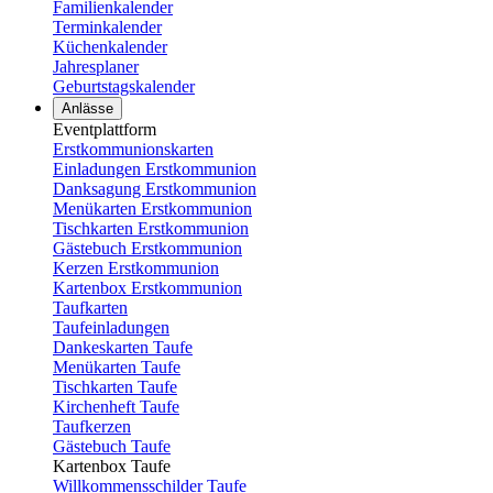
Familienkalender
Terminkalender
Küchenkalender
Jahresplaner
Geburtstagskalender
Anlässe
Eventplattform
Erstkommunionskarten
Einladungen Erstkommunion
Danksagung Erstkommunion
Menükarten Erstkommunion
Tischkarten Erstkommunion
Gästebuch Erstkommunion
Kerzen Erstkommunion
Kartenbox Erstkommunion
Taufkarten
Taufeinladungen
Dankeskarten Taufe
Menükarten Taufe
Tischkarten Taufe
Kirchenheft Taufe
Taufkerzen
Gästebuch Taufe
Kartenbox Taufe
Willkommensschilder Taufe