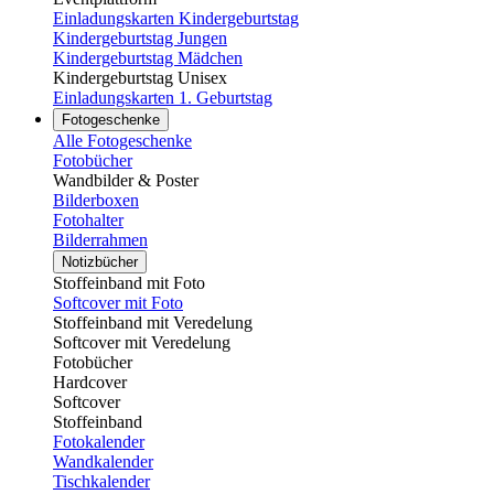
Einladungskarten Kindergeburtstag
Kindergeburtstag Jungen
Kindergeburtstag Mädchen
Kindergeburtstag Unisex
Einladungskarten 1. Geburtstag
Fotogeschenke
Alle Fotogeschenke
Fotobücher
Wandbilder & Poster
Bilderboxen
Fotohalter
Bilderrahmen
Notizbücher
Stoffeinband mit Foto
Softcover mit Foto
Stoffeinband mit Veredelung
Softcover mit Veredelung
Fotobücher
Hardcover
Softcover
Stoffeinband
Fotokalender
Wandkalender
Tischkalender