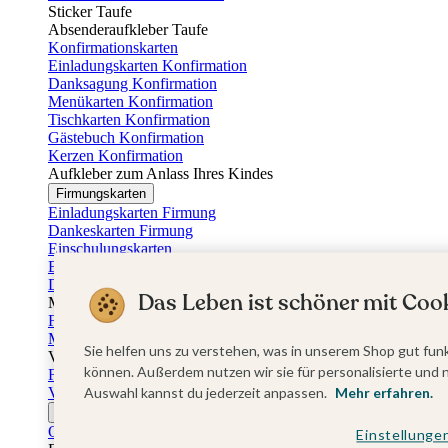
Sticker Taufe
Absenderaufkleber Taufe
Konfirmationskarten
Einladungskarten Konfirmation
Danksagung Konfirmation
Menükarten Konfirmation
Tischkarten Konfirmation
Gästebuch Konfirmation
Kerzen Konfirmation
Aufkleber zum Anlass Ihres Kindes
Firmungskarten
Einladungskarten Firmung
Dankeskarten Firmung
Einschulungskarten
Einladungskarten Einschulung
Danksagung Einschulung
Das Leben ist schöner mit Cook
Muttertag
Fotogeschenke Muttertag
Muttertagskarten
Sie helfen uns zu verstehen, was in unserem Shop gut funk
Vatertag
können. Außerdem nutzen wir sie für personalisierte und 
Fotogeschenke Vatertag
Vatertagskarten
Auswahl kannst du jederzeit anpassen.
Mehr erfahren.
Ostern
Osterkarten
Einstellunge