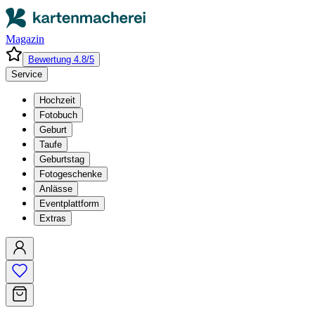
Magazin
Bewertung 4.8/5
Service
Hochzeit
Fotobuch
Geburt
Taufe
Geburtstag
Fotogeschenke
Anlässe
Eventplattform
Extras