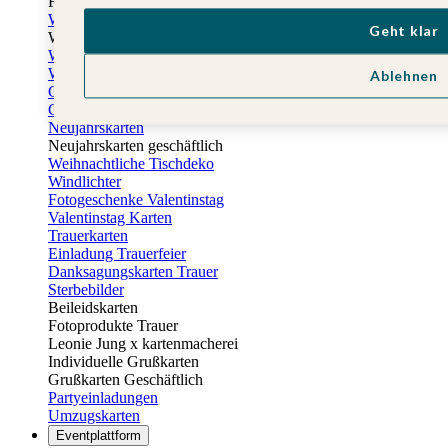
Fotogeschenke zu Ostern
Weihnachtskarten
Geht klar
Weihnachtskarten selbst gestalten
Weihnachtskarten geschäftlich
Weihnachtsfeier Einladungen
Ablehnen
Geschenkaufkleber Weihnachten
Geschenkanhänger Weihnachten
Neujahrskarten
Neujahrskarten geschäftlich
Weihnachtliche Tischdeko
Windlichter
Fotogeschenke Valentinstag
Valentinstag Karten
Trauerkarten
Einladung Trauerfeier
Danksagungskarten Trauer
Sterbebilder
Beileidskarten
Fotoprodukte Trauer
Leonie Jung x kartenmacherei
Individuelle Grußkarten
Grußkarten Geschäftlich
Partyeinladungen
Umzugskarten
Eventplattform