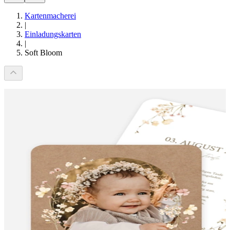
Kartenmacherei
|
Einladungskarten
|
Soft Bloom