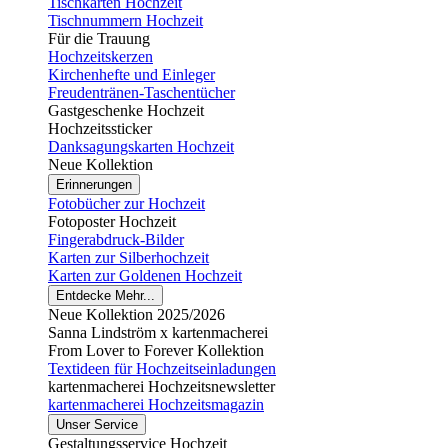
Tischkarten Hochzeit
Tischnummern Hochzeit
Für die Trauung
Hochzeitskerzen
Kirchenhefte und Einleger
Freudentränen-Taschentücher
Gastgeschenke Hochzeit
Hochzeitssticker
Danksagungskarten Hochzeit
Neue Kollektion
Erinnerungen
Fotobücher zur Hochzeit
Fotoposter Hochzeit
Fingerabdruck-Bilder
Karten zur Silberhochzeit
Karten zur Goldenen Hochzeit
Entdecke Mehr...
Neue Kollektion 2025/2026
Sanna Lindström x kartenmacherei
From Lover to Forever Kollektion
Textideen für Hochzeitseinladungen
kartenmacherei Hochzeitsnewsletter
kartenmacherei Hochzeitsmagazin
Unser Service
Gestaltungsservice Hochzeit