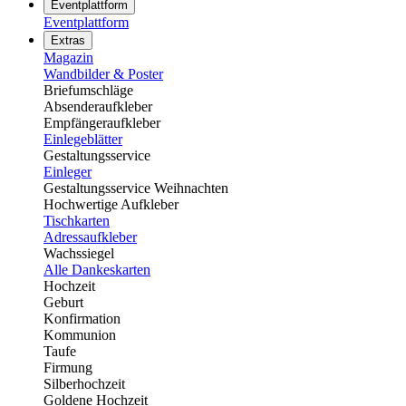
Eventplattform
Eventplattform
Extras
Magazin
Wandbilder & Poster
Briefumschläge
Absenderaufkleber
Empfängeraufkleber
Einlegeblätter
Gestaltungsservice
Einleger
Gestaltungsservice Weihnachten
Hochwertige Aufkleber
Tischkarten
Adressaufkleber
Wachssiegel
Alle Dankeskarten
Hochzeit
Geburt
Konfirmation
Kommunion
Taufe
Firmung
Silberhochzeit
Goldene Hochzeit