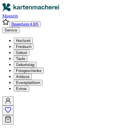
Magazin
Bewertung 4.8/5
Service
Hochzeit
Fotobuch
Geburt
Taufe
Geburtstag
Fotogeschenke
Anlässe
Eventplattform
Extras