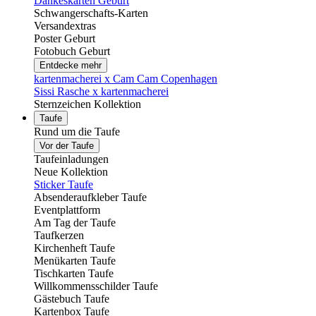
Dankeskarten Geburt
Schwangerschafts-Karten
Versandextras
Poster Geburt
Fotobuch Geburt
Entdecke mehr
kartenmacherei x Cam Cam Copenhagen
Sissi Rasche x kartenmacherei
Sternzeichen Kollektion
Taufe
Rund um die Taufe
Vor der Taufe
Taufeinladungen
Neue Kollektion
Sticker Taufe
Absenderaufkleber Taufe
Eventplattform
Am Tag der Taufe
Taufkerzen
Kirchenheft Taufe
Menükarten Taufe
Tischkarten Taufe
Willkommensschilder Taufe
Gästebuch Taufe
Kartenbox Taufe