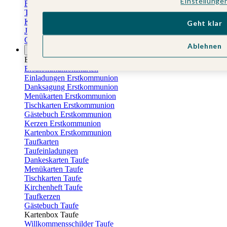
Einstellunge
Familienkalender
Terminkalender
Küchenkalender
Geht klar
Jahresplaner
Geburtstagskalender
Ablehnen
Anlässe
Eventplattform
Erstkommunionskarten
Einladungen Erstkommunion
Danksagung Erstkommunion
Menükarten Erstkommunion
Tischkarten Erstkommunion
Gästebuch Erstkommunion
Kerzen Erstkommunion
Kartenbox Erstkommunion
Taufkarten
Taufeinladungen
Dankeskarten Taufe
Menükarten Taufe
Tischkarten Taufe
Kirchenheft Taufe
Taufkerzen
Gästebuch Taufe
Kartenbox Taufe
Willkommensschilder Taufe