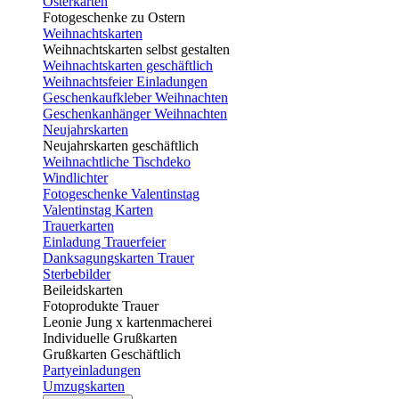
Osterkarten
Fotogeschenke zu Ostern
Weihnachtskarten
Weihnachtskarten selbst gestalten
Weihnachtskarten geschäftlich
Weihnachtsfeier Einladungen
Geschenkaufkleber Weihnachten
Geschenkanhänger Weihnachten
Neujahrskarten
Neujahrskarten geschäftlich
Weihnachtliche Tischdeko
Windlichter
Fotogeschenke Valentinstag
Valentinstag Karten
Trauerkarten
Einladung Trauerfeier
Danksagungskarten Trauer
Sterbebilder
Beileidskarten
Fotoprodukte Trauer
Leonie Jung x kartenmacherei
Individuelle Grußkarten
Grußkarten Geschäftlich
Partyeinladungen
Umzugskarten