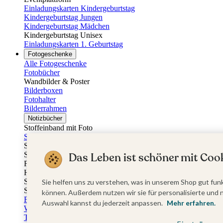
Einladungskarten Kindergeburtstag
Kindergeburtstag Jungen
Kindergeburtstag Mädchen
Kindergeburtstag Unisex
Einladungskarten 1. Geburtstag
Fotogeschenke
Alle Fotogeschenke
Fotobücher
Wandbilder & Poster
Bilderboxen
Fotohalter
Bilderrahmen
Notizbücher
Stoffeinband mit Foto
Softcover mit Foto
Stoffeinband mit Veredelung
Softcover mit Veredelung
Das Leben ist schöner mit Cook
Fotobücher
Hardcover
Softcover
Sie helfen uns zu verstehen, was in unserem Shop gut funk
Stoffeinband
können. Außerdem nutzen wir sie für personalisierte und 
Fotokalender
Auswahl kannst du jederzeit anpassen.
Mehr erfahren.
Wandkalender
Tischkalender