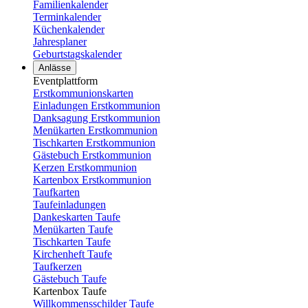
Familienkalender
Terminkalender
Küchenkalender
Jahresplaner
Geburtstagskalender
Anlässe
Eventplattform
Erstkommunionskarten
Einladungen Erstkommunion
Danksagung Erstkommunion
Menükarten Erstkommunion
Tischkarten Erstkommunion
Gästebuch Erstkommunion
Kerzen Erstkommunion
Kartenbox Erstkommunion
Taufkarten
Taufeinladungen
Dankeskarten Taufe
Menükarten Taufe
Tischkarten Taufe
Kirchenheft Taufe
Taufkerzen
Gästebuch Taufe
Kartenbox Taufe
Willkommensschilder Taufe