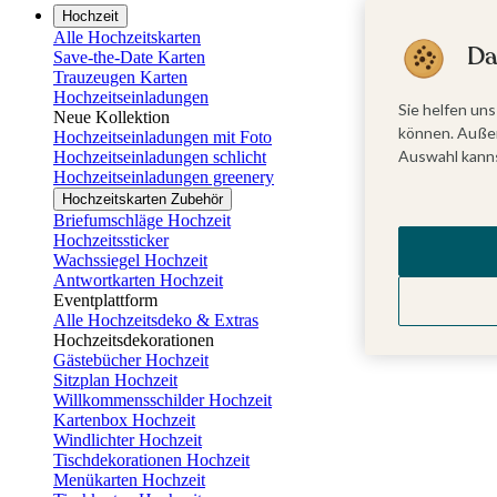
Hochzeit
Alle Hochzeitskarten
Da
Save-the-Date Karten
Trauzeugen Karten
Hochzeitseinladungen
Sie helfen uns
Neue Kollektion
können. Außer
Hochzeitseinladungen mit Foto
Auswahl kanns
Hochzeitseinladungen schlicht
Hochzeitseinladungen greenery
Hochzeitskarten Zubehör
Briefumschläge Hochzeit
Hochzeitssticker
Wachssiegel Hochzeit
Antwortkarten Hochzeit
Eventplattform
Alle Hochzeitsdeko & Extras
Hochzeitsdekorationen
Gästebücher Hochzeit
Sitzplan Hochzeit
Willkommensschilder Hochzeit
Kartenbox Hochzeit
Windlichter Hochzeit
Tischdekorationen Hochzeit
Menükarten Hochzeit