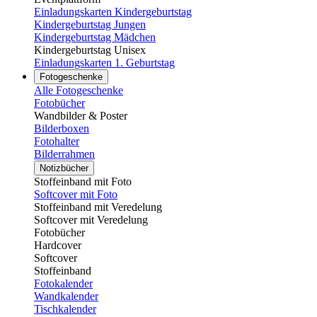
Einladungskarten Kindergeburtstag
Kindergeburtstag Jungen
Kindergeburtstag Mädchen
Kindergeburtstag Unisex
Einladungskarten 1. Geburtstag
Fotogeschenke
Alle Fotogeschenke
Fotobücher
Wandbilder & Poster
Bilderboxen
Fotohalter
Bilderrahmen
Notizbücher
Stoffeinband mit Foto
Softcover mit Foto
Stoffeinband mit Veredelung
Softcover mit Veredelung
Fotobücher
Hardcover
Softcover
Stoffeinband
Fotokalender
Wandkalender
Tischkalender