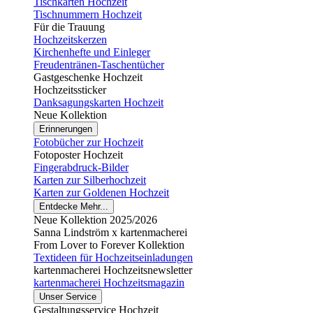
Tischkarten Hochzeit
Tischnummern Hochzeit
Für die Trauung
Hochzeitskerzen
Kirchenhefte und Einleger
Freudentränen-Taschentücher
Gastgeschenke Hochzeit
Hochzeitssticker
Danksagungskarten Hochzeit
Neue Kollektion
Erinnerungen
Fotobücher zur Hochzeit
Fotoposter Hochzeit
Fingerabdruck-Bilder
Karten zur Silberhochzeit
Karten zur Goldenen Hochzeit
Entdecke Mehr...
Neue Kollektion 2025/2026
Sanna Lindström x kartenmacherei
From Lover to Forever Kollektion
Textideen für Hochzeitseinladungen
kartenmacherei Hochzeitsnewsletter
kartenmacherei Hochzeitsmagazin
Unser Service
Gestaltungsservice Hochzeit