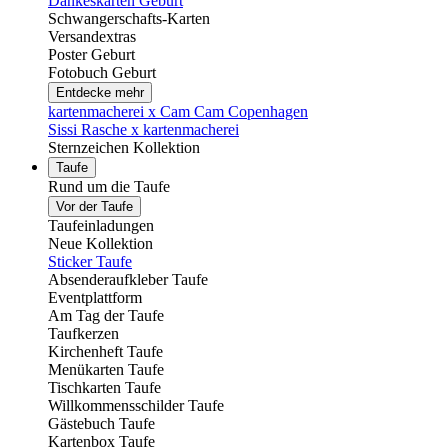
Dankeskarten Geburt
Schwangerschafts-Karten
Versandextras
Poster Geburt
Fotobuch Geburt
Entdecke mehr
kartenmacherei x Cam Cam Copenhagen
Sissi Rasche x kartenmacherei
Sternzeichen Kollektion
Taufe
Rund um die Taufe
Vor der Taufe
Taufeinladungen
Neue Kollektion
Sticker Taufe
Absenderaufkleber Taufe
Eventplattform
Am Tag der Taufe
Taufkerzen
Kirchenheft Taufe
Menükarten Taufe
Tischkarten Taufe
Willkommensschilder Taufe
Gästebuch Taufe
Kartenbox Taufe