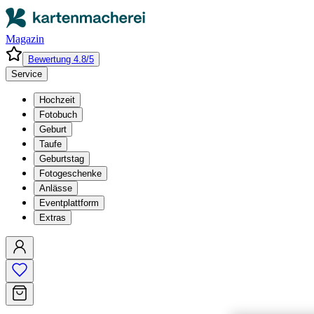
Magazin
Bewertung 4.8/5
Service
Hochzeit
Fotobuch
Geburt
Taufe
Geburtstag
Fotogeschenke
Anlässe
Eventplattform
Extras