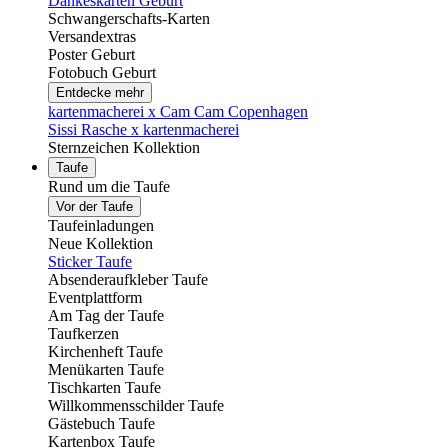
Dankeskarten Geburt
Schwangerschafts-Karten
Versandextras
Poster Geburt
Fotobuch Geburt
Entdecke mehr
kartenmacherei x Cam Cam Copenhagen
Sissi Rasche x kartenmacherei
Sternzeichen Kollektion
Taufe
Rund um die Taufe
Vor der Taufe
Taufeinladungen
Neue Kollektion
Sticker Taufe
Absenderaufkleber Taufe
Eventplattform
Am Tag der Taufe
Taufkerzen
Kirchenheft Taufe
Menükarten Taufe
Tischkarten Taufe
Willkommensschilder Taufe
Gästebuch Taufe
Kartenbox Taufe