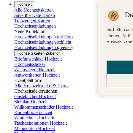
Hochzeit
Alle Hochzeitskarten
Da
Save-the-Date Karten
Trauzeugen Karten
Hochzeitseinladungen
Sie helfen uns
Neue Kollektion
können. Außer
Hochzeitseinladungen mit Foto
Auswahl kanns
Hochzeitseinladungen schlicht
Hochzeitseinladungen greenery
Hochzeitskarten Zubehör
Briefumschläge Hochzeit
Hochzeitssticker
Wachssiegel Hochzeit
Antwortkarten Hochzeit
Eventplattform
Alle Hochzeitsdeko & Extras
Hochzeitsdekorationen
Gästebücher Hochzeit
Sitzplan Hochzeit
Willkommensschilder Hochzeit
Kartenbox Hochzeit
Windlichter Hochzeit
Tischdekorationen Hochzeit
Menükarten Hochzeit