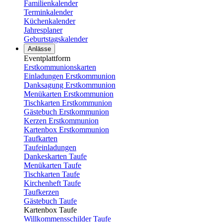
Familienkalender
Terminkalender
Küchenkalender
Jahresplaner
Geburtstagskalender
Anlässe
Eventplattform
Erstkommunionskarten
Einladungen Erstkommunion
Danksagung Erstkommunion
Menükarten Erstkommunion
Tischkarten Erstkommunion
Gästebuch Erstkommunion
Kerzen Erstkommunion
Kartenbox Erstkommunion
Taufkarten
Taufeinladungen
Dankeskarten Taufe
Menükarten Taufe
Tischkarten Taufe
Kirchenheft Taufe
Taufkerzen
Gästebuch Taufe
Kartenbox Taufe
Willkommensschilder Taufe