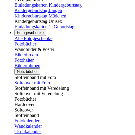
Einladungskarten Kindergeburtstag
Kindergeburtstag Jungen
Kindergeburtstag Mädchen
Kindergeburtstag Unisex
Einladungskarten 1. Geburtstag
Fotogeschenke
Alle Fotogeschenke
Fotobücher
Wandbilder & Poster
Bilderboxen
Fotohalter
Bilderrahmen
Notizbücher
Stoffeinband mit Foto
Softcover mit Foto
Stoffeinband mit Veredelung
Softcover mit Veredelung
Fotobücher
Hardcover
Softcover
Stoffeinband
Fotokalender
Wandkalender
Tischkalender