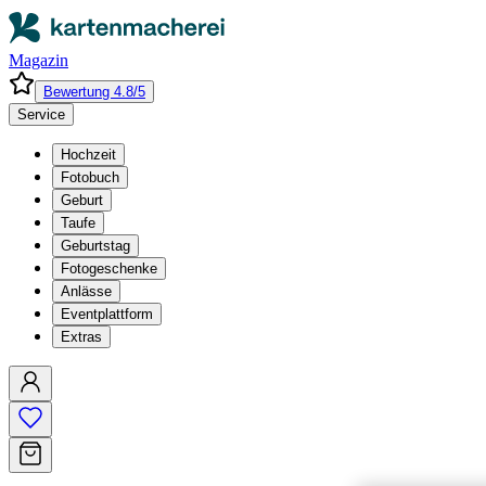
Magazin
Bewertung 4.8/5
Service
Hochzeit
Fotobuch
Geburt
Taufe
Geburtstag
Fotogeschenke
Anlässe
Eventplattform
Extras