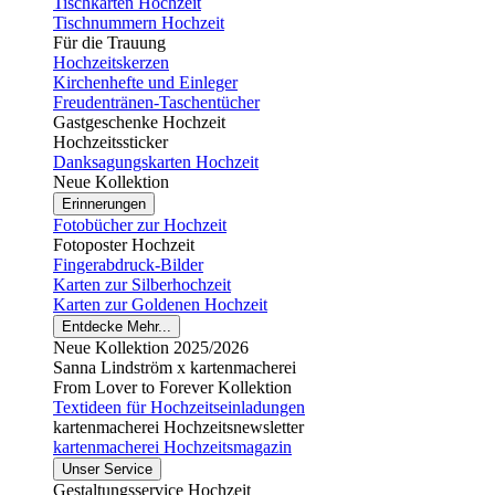
Tischkarten Hochzeit
Tischnummern Hochzeit
Für die Trauung
Hochzeitskerzen
Kirchenhefte und Einleger
Freudentränen-Taschentücher
Gastgeschenke Hochzeit
Hochzeitssticker
Danksagungskarten Hochzeit
Neue Kollektion
Erinnerungen
Fotobücher zur Hochzeit
Fotoposter Hochzeit
Fingerabdruck-Bilder
Karten zur Silberhochzeit
Karten zur Goldenen Hochzeit
Entdecke Mehr...
Neue Kollektion 2025/2026
Sanna Lindström x kartenmacherei
From Lover to Forever Kollektion
Textideen für Hochzeitseinladungen
kartenmacherei Hochzeitsnewsletter
kartenmacherei Hochzeitsmagazin
Unser Service
Gestaltungsservice Hochzeit