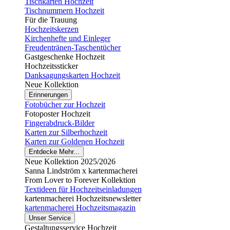
Tischkarten Hochzeit
Tischnummern Hochzeit
Für die Trauung
Hochzeitskerzen
Kirchenhefte und Einleger
Freudentränen-Taschentücher
Gastgeschenke Hochzeit
Hochzeitssticker
Danksagungskarten Hochzeit
Neue Kollektion
Erinnerungen
Fotobücher zur Hochzeit
Fotoposter Hochzeit
Fingerabdruck-Bilder
Karten zur Silberhochzeit
Karten zur Goldenen Hochzeit
Entdecke Mehr...
Neue Kollektion 2025/2026
Sanna Lindström x kartenmacherei
From Lover to Forever Kollektion
Textideen für Hochzeitseinladungen
kartenmacherei Hochzeitsnewsletter
kartenmacherei Hochzeitsmagazin
Unser Service
Gestaltungsservice Hochzeit