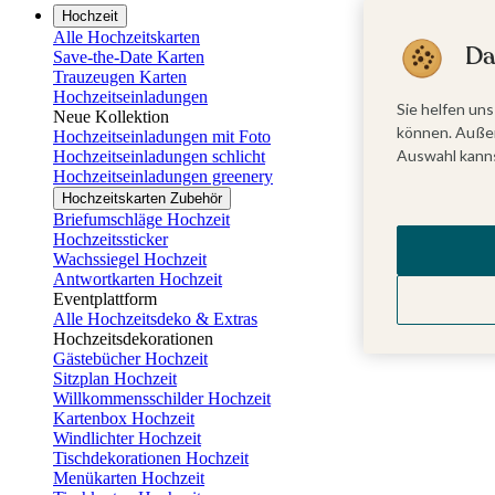
Hochzeit
Alle Hochzeitskarten
Da
Save-the-Date Karten
Trauzeugen Karten
Hochzeitseinladungen
Sie helfen uns
Neue Kollektion
können. Außer
Hochzeitseinladungen mit Foto
Auswahl kanns
Hochzeitseinladungen schlicht
Hochzeitseinladungen greenery
Hochzeitskarten Zubehör
Briefumschläge Hochzeit
Hochzeitssticker
Wachssiegel Hochzeit
Antwortkarten Hochzeit
Eventplattform
Alle Hochzeitsdeko & Extras
Hochzeitsdekorationen
Gästebücher Hochzeit
Sitzplan Hochzeit
Willkommensschilder Hochzeit
Kartenbox Hochzeit
Windlichter Hochzeit
Tischdekorationen Hochzeit
Menükarten Hochzeit