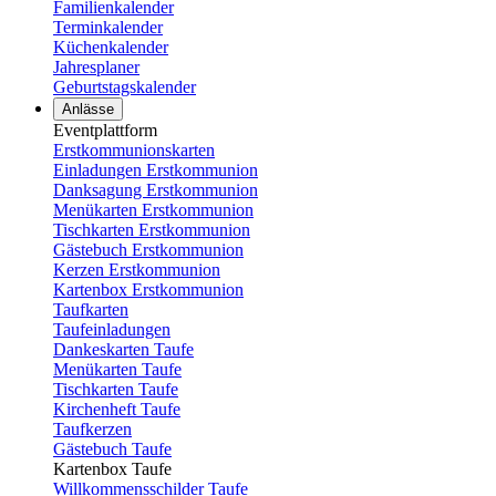
Familienkalender
Terminkalender
Küchenkalender
Jahresplaner
Geburtstagskalender
Anlässe
Eventplattform
Erstkommunionskarten
Einladungen Erstkommunion
Danksagung Erstkommunion
Menükarten Erstkommunion
Tischkarten Erstkommunion
Gästebuch Erstkommunion
Kerzen Erstkommunion
Kartenbox Erstkommunion
Taufkarten
Taufeinladungen
Dankeskarten Taufe
Menükarten Taufe
Tischkarten Taufe
Kirchenheft Taufe
Taufkerzen
Gästebuch Taufe
Kartenbox Taufe
Willkommensschilder Taufe