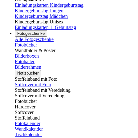
Einladungskarten Kindergeburtstag
Kindergeburtstag Jungen
Kindergeburtstag Mädchen
Kindergeburtstag Unisex
Einladungskarten 1. Geburtstag
Fotogeschenke
Alle Fotogeschenke
Fotobücher
Wandbilder & Poster
Bilderboxen
Fotohalter
Bilderrahmen
Notizbücher
Stoffeinband mit Foto
Softcover mit Foto
Stoffeinband mit Veredelung
Softcover mit Veredelung
Fotobücher
Hardcover
Softcover
Stoffeinband
Fotokalender
Wandkalender
Tischkalender