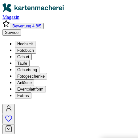
Magazin
Bewertung 4.8/5
Service
Hochzeit
Fotobuch
Geburt
Taufe
Geburtstag
Fotogeschenke
Anlässe
Eventplattform
Extras