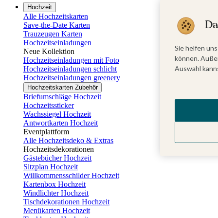
Hochzeit
Alle Hochzeitskarten
Da
Save-the-Date Karten
Trauzeugen Karten
Hochzeitseinladungen
Sie helfen uns
Neue Kollektion
können. Außer
Hochzeitseinladungen mit Foto
Auswahl kanns
Hochzeitseinladungen schlicht
Hochzeitseinladungen greenery
Hochzeitskarten Zubehör
Briefumschläge Hochzeit
Hochzeitssticker
Wachssiegel Hochzeit
Antwortkarten Hochzeit
Eventplattform
Alle Hochzeitsdeko & Extras
Hochzeitsdekorationen
Gästebücher Hochzeit
Sitzplan Hochzeit
Willkommensschilder Hochzeit
Kartenbox Hochzeit
Windlichter Hochzeit
Tischdekorationen Hochzeit
Menükarten Hochzeit