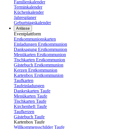
Familienkalender
Terminkalender
Küchenkalender
Jahresplaner
Geburtstagskalender
Anlässe
Eventplattform
Erstkommunionskarten
Einladungen Erstkommunion
Danksagung Erstkommunion
Menükarten Erstkommunion
Tischkarten Erstkommunion
Gästebuch Erstkommunion
Kerzen Erstkommunion
Kartenbox Erstkommunion
Taufkarten
Taufeinladungen
Dankeskarten Taufe
Menükarten Taufe
Tischkarten Taufe
Kirchenheft Taufe
Taufkerzen
Gästebuch Taufe
Kartenbox Taufe
Willkommensschilder Taufe