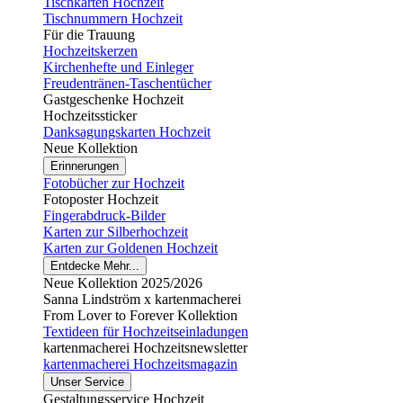
Tischkarten Hochzeit
Tischnummern Hochzeit
Für die Trauung
Hochzeitskerzen
Kirchenhefte und Einleger
Freudentränen-Taschentücher
Gastgeschenke Hochzeit
Hochzeitssticker
Danksagungskarten Hochzeit
Neue Kollektion
Erinnerungen
Fotobücher zur Hochzeit
Fotoposter Hochzeit
Fingerabdruck-Bilder
Karten zur Silberhochzeit
Karten zur Goldenen Hochzeit
Entdecke Mehr...
Neue Kollektion 2025/2026
Sanna Lindström x kartenmacherei
From Lover to Forever Kollektion
Textideen für Hochzeitseinladungen
kartenmacherei Hochzeitsnewsletter
kartenmacherei Hochzeitsmagazin
Unser Service
Gestaltungsservice Hochzeit