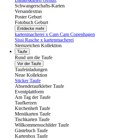
Dankeskarten Geburt
Schwangerschafts-Karten
Versandextras
Poster Geburt
Fotobuch Geburt
Entdecke mehr
kartenmacherei x Cam Cam Copenhagen
Sissi Rasche x kartenmacherei
Sternzeichen Kollektion
Taufe
Rund um die Taufe
Vor der Taufe
Taufeinladungen
Neue Kollektion
Sticker Taufe
Absenderaufkleber Taufe
Eventplattform
Am Tag der Taufe
Taufkerzen
Kirchenheft Taufe
Menükarten Taufe
Tischkarten Taufe
Willkommensschilder Taufe
Gästebuch Taufe
Kartenbox Taufe