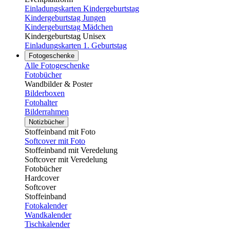
Einladungskarten Kindergeburtstag
Kindergeburtstag Jungen
Kindergeburtstag Mädchen
Kindergeburtstag Unisex
Einladungskarten 1. Geburtstag
Fotogeschenke
Alle Fotogeschenke
Fotobücher
Wandbilder & Poster
Bilderboxen
Fotohalter
Bilderrahmen
Notizbücher
Stoffeinband mit Foto
Softcover mit Foto
Stoffeinband mit Veredelung
Softcover mit Veredelung
Fotobücher
Hardcover
Softcover
Stoffeinband
Fotokalender
Wandkalender
Tischkalender