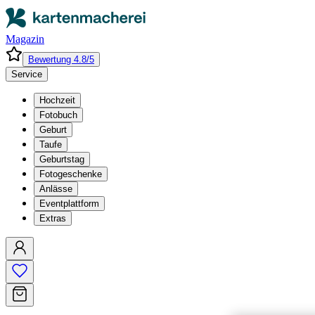
Magazin
Bewertung 4.8/5
Service
Hochzeit
Fotobuch
Geburt
Taufe
Geburtstag
Fotogeschenke
Anlässe
Eventplattform
Extras