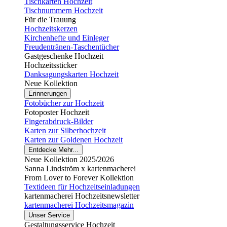
Tischkarten Hochzeit
Tischnummern Hochzeit
Für die Trauung
Hochzeitskerzen
Kirchenhefte und Einleger
Freudentränen-Taschentücher
Gastgeschenke Hochzeit
Hochzeitssticker
Danksagungskarten Hochzeit
Neue Kollektion
Erinnerungen
Fotobücher zur Hochzeit
Fotoposter Hochzeit
Fingerabdruck-Bilder
Karten zur Silberhochzeit
Karten zur Goldenen Hochzeit
Entdecke Mehr...
Neue Kollektion 2025/2026
Sanna Lindström x kartenmacherei
From Lover to Forever Kollektion
Textideen für Hochzeitseinladungen
kartenmacherei Hochzeitsnewsletter
kartenmacherei Hochzeitsmagazin
Unser Service
Gestaltungsservice Hochzeit