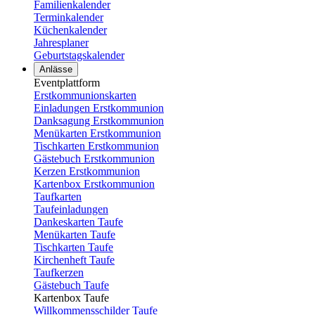
Familienkalender
Terminkalender
Küchenkalender
Jahresplaner
Geburtstagskalender
Anlässe
Eventplattform
Erstkommunionskarten
Einladungen Erstkommunion
Danksagung Erstkommunion
Menükarten Erstkommunion
Tischkarten Erstkommunion
Gästebuch Erstkommunion
Kerzen Erstkommunion
Kartenbox Erstkommunion
Taufkarten
Taufeinladungen
Dankeskarten Taufe
Menükarten Taufe
Tischkarten Taufe
Kirchenheft Taufe
Taufkerzen
Gästebuch Taufe
Kartenbox Taufe
Willkommensschilder Taufe