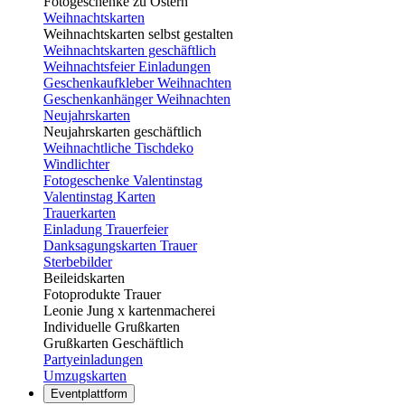
Fotogeschenke zu Ostern
Weihnachtskarten
Weihnachtskarten selbst gestalten
Weihnachtskarten geschäftlich
Weihnachtsfeier Einladungen
Geschenkaufkleber Weihnachten
Geschenkanhänger Weihnachten
Neujahrskarten
Neujahrskarten geschäftlich
Weihnachtliche Tischdeko
Windlichter
Fotogeschenke Valentinstag
Valentinstag Karten
Trauerkarten
Einladung Trauerfeier
Danksagungskarten Trauer
Sterbebilder
Beileidskarten
Fotoprodukte Trauer
Leonie Jung x kartenmacherei
Individuelle Grußkarten
Grußkarten Geschäftlich
Partyeinladungen
Umzugskarten
Eventplattform