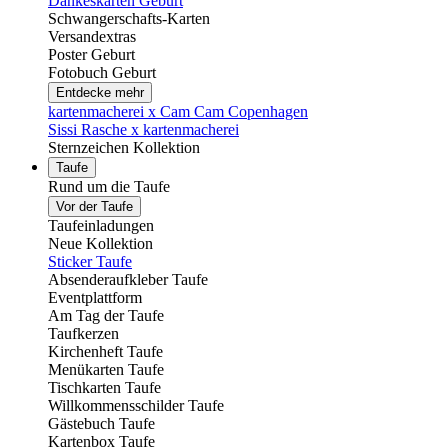
Dankeskarten Geburt
Schwangerschafts-Karten
Versandextras
Poster Geburt
Fotobuch Geburt
Entdecke mehr
kartenmacherei x Cam Cam Copenhagen
Sissi Rasche x kartenmacherei
Sternzeichen Kollektion
Taufe
Rund um die Taufe
Vor der Taufe
Taufeinladungen
Neue Kollektion
Sticker Taufe
Absenderaufkleber Taufe
Eventplattform
Am Tag der Taufe
Taufkerzen
Kirchenheft Taufe
Menükarten Taufe
Tischkarten Taufe
Willkommensschilder Taufe
Gästebuch Taufe
Kartenbox Taufe