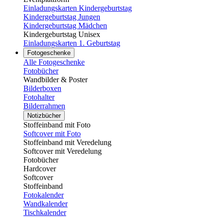
Einladungskarten Kindergeburtstag
Kindergeburtstag Jungen
Kindergeburtstag Mädchen
Kindergeburtstag Unisex
Einladungskarten 1. Geburtstag
Fotogeschenke
Alle Fotogeschenke
Fotobücher
Wandbilder & Poster
Bilderboxen
Fotohalter
Bilderrahmen
Notizbücher
Stoffeinband mit Foto
Softcover mit Foto
Stoffeinband mit Veredelung
Softcover mit Veredelung
Fotobücher
Hardcover
Softcover
Stoffeinband
Fotokalender
Wandkalender
Tischkalender