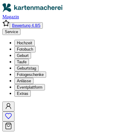
Magazin
Bewertung 4.8/5
Service
Hochzeit
Fotobuch
Geburt
Taufe
Geburtstag
Fotogeschenke
Anlässe
Eventplattform
Extras