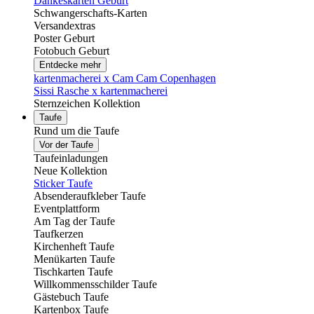
Dankeskarten Geburt
Schwangerschafts-Karten
Versandextras
Poster Geburt
Fotobuch Geburt
Entdecke mehr
kartenmacherei x Cam Cam Copenhagen
Sissi Rasche x kartenmacherei
Sternzeichen Kollektion
Taufe
Rund um die Taufe
Vor der Taufe
Taufeinladungen
Neue Kollektion
Sticker Taufe
Absenderaufkleber Taufe
Eventplattform
Am Tag der Taufe
Taufkerzen
Kirchenheft Taufe
Menükarten Taufe
Tischkarten Taufe
Willkommensschilder Taufe
Gästebuch Taufe
Kartenbox Taufe