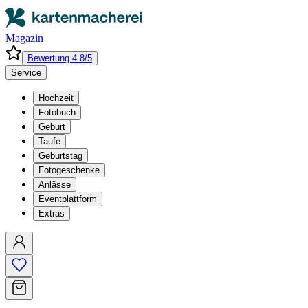
Magazin
Bewertung 4.8/5
Service
Hochzeit
Fotobuch
Geburt
Taufe
Geburtstag
Fotogeschenke
Anlässe
Eventplattform
Extras