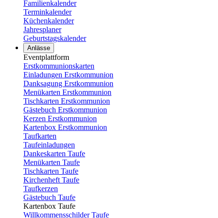
Familienkalender
Terminkalender
Küchenkalender
Jahresplaner
Geburtstagskalender
Anlässe
Eventplattform
Erstkommunionskarten
Einladungen Erstkommunion
Danksagung Erstkommunion
Menükarten Erstkommunion
Tischkarten Erstkommunion
Gästebuch Erstkommunion
Kerzen Erstkommunion
Kartenbox Erstkommunion
Taufkarten
Taufeinladungen
Dankeskarten Taufe
Menükarten Taufe
Tischkarten Taufe
Kirchenheft Taufe
Taufkerzen
Gästebuch Taufe
Kartenbox Taufe
Willkommensschilder Taufe