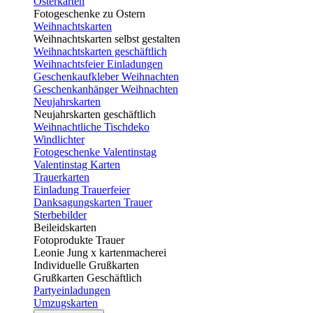
Osterkarten
Fotogeschenke zu Ostern
Weihnachtskarten
Weihnachtskarten selbst gestalten
Weihnachtskarten geschäftlich
Weihnachtsfeier Einladungen
Geschenkaufkleber Weihnachten
Geschenkanhänger Weihnachten
Neujahrskarten
Neujahrskarten geschäftlich
Weihnachtliche Tischdeko
Windlichter
Fotogeschenke Valentinstag
Valentinstag Karten
Trauerkarten
Einladung Trauerfeier
Danksagungskarten Trauer
Sterbebilder
Beileidskarten
Fotoprodukte Trauer
Leonie Jung x kartenmacherei
Individuelle Grußkarten
Grußkarten Geschäftlich
Partyeinladungen
Umzugskarten