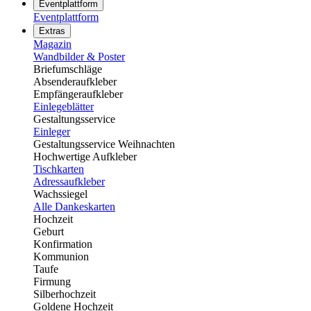
Eventplattform
Eventplattform
Extras
Magazin
Wandbilder & Poster
Briefumschläge
Absenderaufkleber
Empfängeraufkleber
Einlegeblätter
Gestaltungsservice
Einleger
Gestaltungsservice Weihnachten
Hochwertige Aufkleber
Tischkarten
Adressaufkleber
Wachssiegel
Alle Dankeskarten
Hochzeit
Geburt
Konfirmation
Kommunion
Taufe
Firmung
Silberhochzeit
Goldene Hochzeit