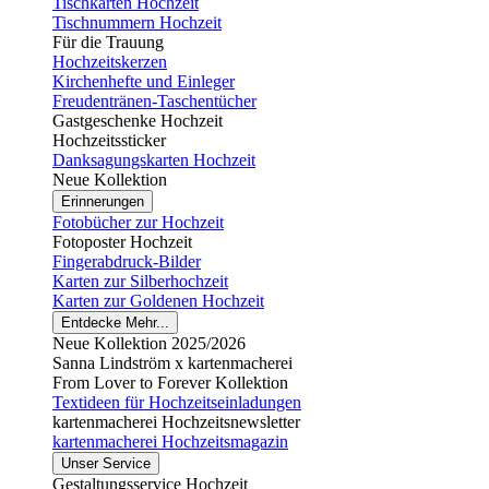
Tischkarten Hochzeit
Tischnummern Hochzeit
Für die Trauung
Hochzeitskerzen
Kirchenhefte und Einleger
Freudentränen-Taschentücher
Gastgeschenke Hochzeit
Hochzeitssticker
Danksagungskarten Hochzeit
Neue Kollektion
Erinnerungen
Fotobücher zur Hochzeit
Fotoposter Hochzeit
Fingerabdruck-Bilder
Karten zur Silberhochzeit
Karten zur Goldenen Hochzeit
Entdecke Mehr...
Neue Kollektion 2025/2026
Sanna Lindström x kartenmacherei
From Lover to Forever Kollektion
Textideen für Hochzeitseinladungen
kartenmacherei Hochzeitsnewsletter
kartenmacherei Hochzeitsmagazin
Unser Service
Gestaltungsservice Hochzeit