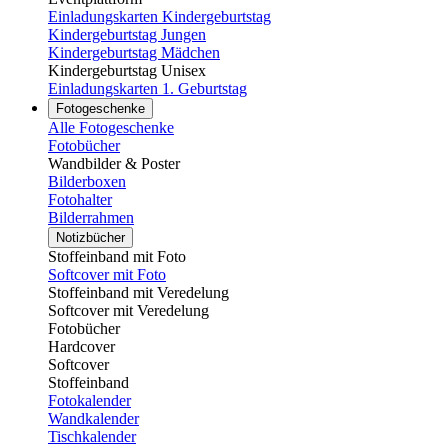
Einladungskarten Kindergeburtstag
Kindergeburtstag Jungen
Kindergeburtstag Mädchen
Kindergeburtstag Unisex
Einladungskarten 1. Geburtstag
Fotogeschenke
Alle Fotogeschenke
Fotobücher
Wandbilder & Poster
Bilderboxen
Fotohalter
Bilderrahmen
Notizbücher
Stoffeinband mit Foto
Softcover mit Foto
Stoffeinband mit Veredelung
Softcover mit Veredelung
Fotobücher
Hardcover
Softcover
Stoffeinband
Fotokalender
Wandkalender
Tischkalender