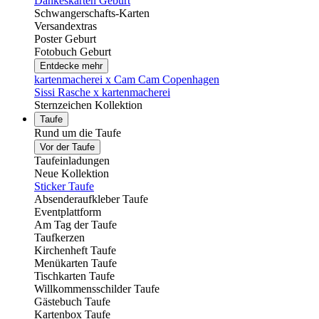
Dankeskarten Geburt
Schwangerschafts-Karten
Versandextras
Poster Geburt
Fotobuch Geburt
Entdecke mehr
kartenmacherei x Cam Cam Copenhagen
Sissi Rasche x kartenmacherei
Sternzeichen Kollektion
Taufe
Rund um die Taufe
Vor der Taufe
Taufeinladungen
Neue Kollektion
Sticker Taufe
Absenderaufkleber Taufe
Eventplattform
Am Tag der Taufe
Taufkerzen
Kirchenheft Taufe
Menükarten Taufe
Tischkarten Taufe
Willkommensschilder Taufe
Gästebuch Taufe
Kartenbox Taufe