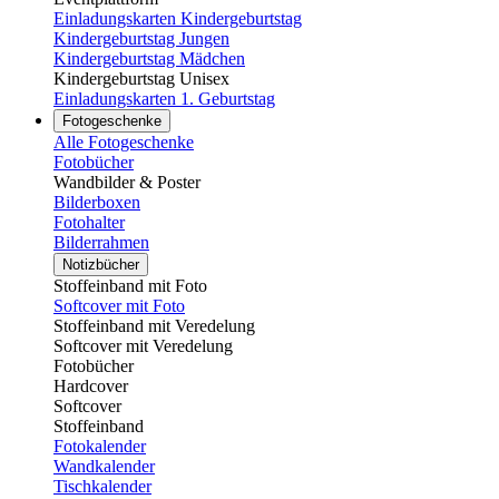
Einladungskarten Kindergeburtstag
Kindergeburtstag Jungen
Kindergeburtstag Mädchen
Kindergeburtstag Unisex
Einladungskarten 1. Geburtstag
Fotogeschenke
Alle Fotogeschenke
Fotobücher
Wandbilder & Poster
Bilderboxen
Fotohalter
Bilderrahmen
Notizbücher
Stoffeinband mit Foto
Softcover mit Foto
Stoffeinband mit Veredelung
Softcover mit Veredelung
Fotobücher
Hardcover
Softcover
Stoffeinband
Fotokalender
Wandkalender
Tischkalender