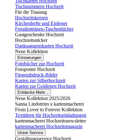
Tischkarten Hochzeit
Tischnummern Hochzeit
Für die Trauung
Hochzeitskerzen
Kirchenhefte und Einleger
Freudentränen-Taschentücher
Gastgeschenke Hochzeit
Hochzeitssticker
Danksagungskarten Hochzeit
Neue Kollektion
Erinnerungen
Fotobücher zur Hochzeit
Fotoposter Hochzeit
Fingerabdruck-Bilder
Karten zur Silberhochzeit
Karten zur Goldenen Hochzeit
Entdecke Mehr...
Neue Kollektion 2025/2026
Sanna Lindström x kartenmacherei
From Lover to Forever Kollektion
Textideen für Hochzeitseinladungen
kartenmacherei Hochzeitsnewsletter
kartenmacherei Hochzeitsmagazin
Unser Service
Gestaltungsservice Hochzeit