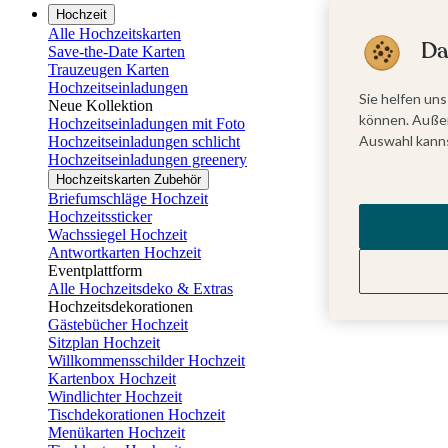
Hochzeit
Alle Hochzeitskarten
Da
Save-the-Date Karten
Trauzeugen Karten
Hochzeitseinladungen
Sie helfen uns
Neue Kollektion
können. Außer
Hochzeitseinladungen mit Foto
Auswahl kanns
Hochzeitseinladungen schlicht
Hochzeitseinladungen greenery
Hochzeitskarten Zubehör
Briefumschläge Hochzeit
Hochzeitssticker
Wachssiegel Hochzeit
Antwortkarten Hochzeit
Eventplattform
Alle Hochzeitsdeko & Extras
Hochzeitsdekorationen
Gästebücher Hochzeit
Sitzplan Hochzeit
Willkommensschilder Hochzeit
Kartenbox Hochzeit
Windlichter Hochzeit
Tischdekorationen Hochzeit
Menükarten Hochzeit