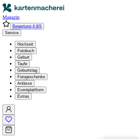
Magazin
Bewertung 4.8/5
Service
Hochzeit
Fotobuch
Geburt
Taufe
Geburtstag
Fotogeschenke
Anlässe
Eventplattform
Extras