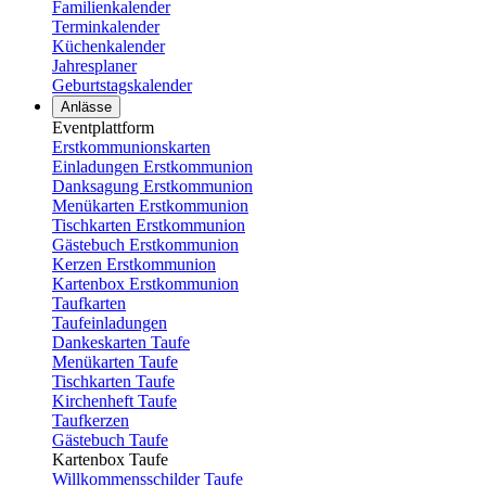
Familienkalender
Terminkalender
Küchenkalender
Jahresplaner
Geburtstagskalender
Anlässe
Eventplattform
Erstkommunionskarten
Einladungen Erstkommunion
Danksagung Erstkommunion
Menükarten Erstkommunion
Tischkarten Erstkommunion
Gästebuch Erstkommunion
Kerzen Erstkommunion
Kartenbox Erstkommunion
Taufkarten
Taufeinladungen
Dankeskarten Taufe
Menükarten Taufe
Tischkarten Taufe
Kirchenheft Taufe
Taufkerzen
Gästebuch Taufe
Kartenbox Taufe
Willkommensschilder Taufe